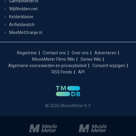
GamesMeter.nl
WijWedden.net
Kelderklasse
Anfieldwatch
MeeMetOranje.nl
Registreer
Contact ons
Over ons
Adverteren
MovieMeter Films Wiki
Series Wiki
Algemene voorwaarden en privacybeleid
Consent wijzigen
RSS Feeds
API
© 2026 MovieMeter B.V.