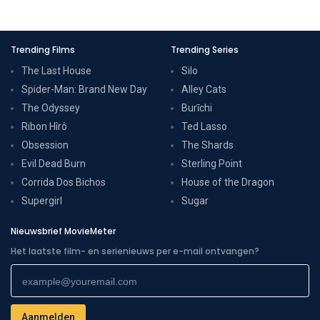
Trending Films
Trending Series
The Last House
Silo
Spider-Man: Brand New Day
Alley Cats
The Odyssey
Burīchi
Ribon Hîrô
Ted Lasso
Obsession
The Shards
Evil Dead Burn
Sterling Point
Corrida Dos Bichos
House of the Dragon
Supergirl
Sugar
Nieuwsbrief MovieMeter
Het laatste film- en serienieuws per e-mail ontvangen?