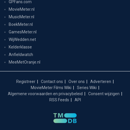
GPFans.com
MovieMeter.nl
MusicMeter.nl
BoekMeter.nl
GamesMeter.nl
WijWedden.net
Kelderklasse
Anfieldwatch
MeeMetOranje.nl
Registreer
Contact ons
Over ons
Adverteren
MovieMeter Films Wiki
Series Wiki
Algemene voorwaarden en privacybeleid
Consent wijzigen
RSS Feeds
API