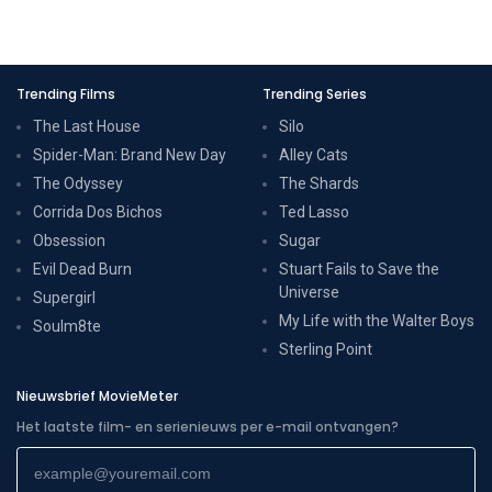
Trending Films
Trending Series
The Last House
Silo
Spider-Man: Brand New Day
Alley Cats
The Odyssey
The Shards
Corrida Dos Bichos
Ted Lasso
Obsession
Sugar
Evil Dead Burn
Stuart Fails to Save the
Universe
Supergirl
My Life with the Walter Boys
Soulm8te
Sterling Point
Nieuwsbrief MovieMeter
Het laatste film- en serienieuws per e-mail ontvangen?