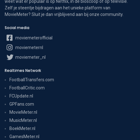
weet wat er populair is op Netflix, in de bioscoop of op televisie.
Zelf je steentje bijdragen aan het unieke platform van
MovieMeter? Sluit je dan vrijblijvend aan bij onze community.
Social media
moviemeterofficial
moviemeternl
moviemeter_nl
Realtimes Network
FootballTransfers.com
FootballCritic.com
FCUpdate.nl
GPFans.com
MovieMeter.nl
MusicMeter.nl
BoekMeter.nl
GamesMeter.nl