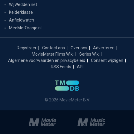
WijWedden.net
Kelderklasse
Anfieldwatch
MeeMetOranje.nl
Registreer
Contact ons
Over ons
Adverteren
MovieMeter Films Wiki
Series Wiki
Algemene voorwaarden en privacybeleid
Consent wijzigen
RSS Feeds
API
© 2026 MovieMeter B.V.