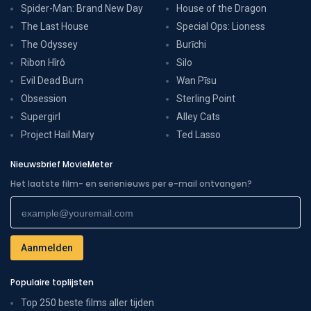
Spider-Man: Brand New Day
House of the Dragon
The Last House
Special Ops: Lioness
The Odyssey
Burīchi
Ribon Hîrô
Silo
Evil Dead Burn
Wan Pīsu
Obsession
Sterling Point
Supergirl
Alley Cats
Project Hail Mary
Ted Lasso
Nieuwsbrief MovieMeter
Het laatste film- en serienieuws per e-mail ontvangen?
Populaire toplijsten
Top 250 beste films aller tijden