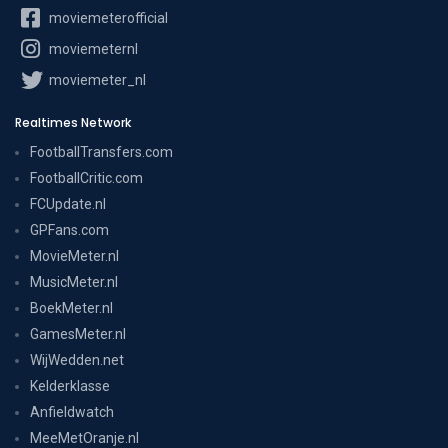
moviemeterofficial
moviemeternl
moviemeter_nl
Realtimes Network
FootballTransfers.com
FootballCritic.com
FCUpdate.nl
GPFans.com
MovieMeter.nl
MusicMeter.nl
BoekMeter.nl
GamesMeter.nl
WijWedden.net
Kelderklasse
Anfieldwatch
MeeMetOranje.nl