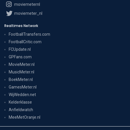
moviemeternl
moviemeter_nl
Realtimes Network
FootballTransfers.com
FootballCritic.com
FCUpdate.nl
GPFans.com
MovieMeter.nl
MusicMeter.nl
BoekMeter.nl
GamesMeter.nl
WijWedden.net
Kelderklasse
Anfieldwatch
MeeMetOranje.nl