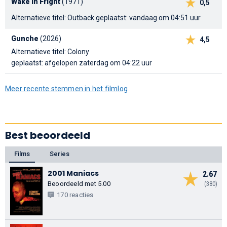
Wake in Fright
(1971)
0,5
Alternatieve titel: Outback
geplaatst: vandaag om 04:51 uur
Gunche
(2026)
4,5
Alternatieve titel: Colony
geplaatst: afgelopen zaterdag om 04:22 uur
Meer recente stemmen in het filmlog
Best beoordeeld
Films
Series
2001 Maniacs
2.67
Beoordeeld met 5.00
(380)
170 reacties