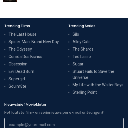
Trending Films
Trending Series
The Last House
Silo
Spider-Man: Brand New Day
Alley Cats
The Odyssey
The Shards
Corrida Dos Bichos
Ted Lasso
Obsession
Sugar
Evil Dead Burn
Stuart Fails to Save the
Universe
Supergirl
My Life with the Walter Boys
Soulm8te
Sterling Point
Nieuwsbrief MovieMeter
Het laatste film- en serienieuws per e-mail ontvangen?