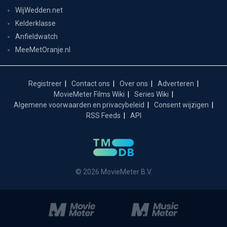
WijWedden.net
Kelderklasse
Anfieldwatch
MeeMetOranje.nl
Registreer
Contact ons
Over ons
Adverteren
MovieMeter Films Wiki
Series Wiki
Algemene voorwaarden en privacybeleid
Consent wijzigen
RSS Feeds
API
© 2026 MovieMeter B.V.