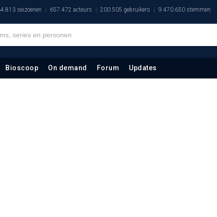
4.813 seizoenen
657.472 acteurs
200.505 gebruikers
9.470.650 stemmen
Bioscoop
On demand
Forum
Updates