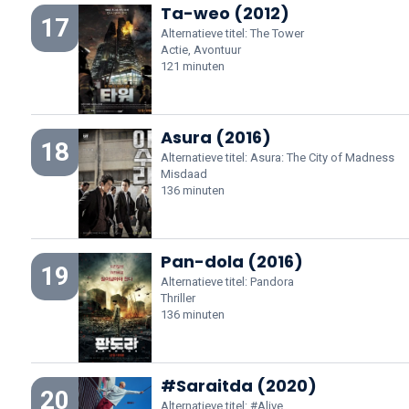
Ta-weo (2012)
17
Alternatieve titel: The Tower
Actie, Avontuur
121 minuten
Asura (2016)
18
Alternatieve titel: Asura: The City of Madness
Misdaad
136 minuten
Pan-dola (2016)
19
Alternatieve titel: Pandora
Thriller
136 minuten
#Saraitda (2020)
20
Alternatieve titel: #Alive