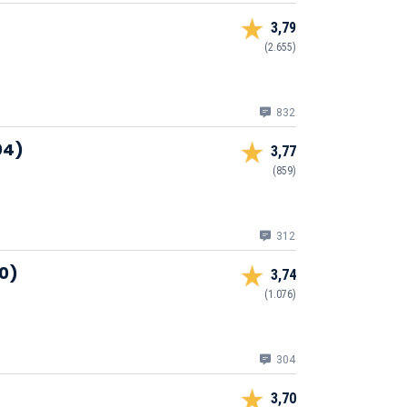
3,79
(2.655)
832
04)
3,77
(859)
312
0)
3,74
(1.076)
304
3,70