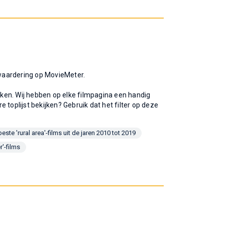
e waardering op MovieMeter.
ijken. Wij hebben op elke filmpagina een handig
re toplijst bekijken? Gebruik dat het filter op deze
este 'rural area'-films uit de jaren 2010 tot 2019
r'-films