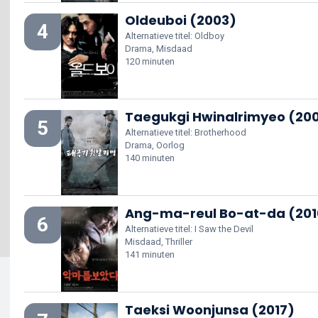
Oldeuboi (2003)
4
Alternatieve titel: Oldboy
Drama, Misdaad
120 minuten
Taegukgi Hwinalrimyeo (20
5
Alternatieve titel: Brotherhood
Drama, Oorlog
140 minuten
Ang-ma-reul Bo-at-da (201
6
Alternatieve titel: I Saw the Devil
Misdaad, Thriller
141 minuten
Taeksi Woonjunsa (2017)