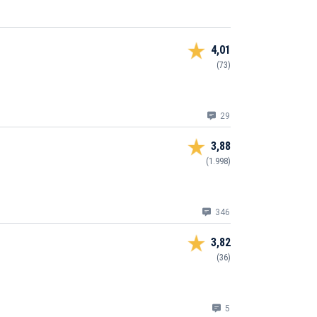
4,01
(73)
29
3,88
(1.998)
346
3,82
(36)
5