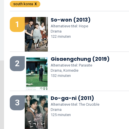
south korea
So-won (2013)
1
Alternatieve titel: Hope
Drama
122 minuten
Gisaengchung (2019)
2
Alternatieve titel: Parasite
Drama, Komedie
132 minuten
Do-ga-ni (2011)
3
Alternatieve titel: The Crucible
Drama
125 minuten