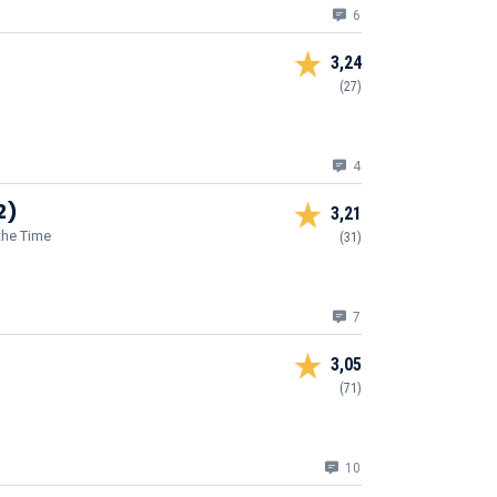
6
3,24
(27)
4
2)
3,21
 the Time
(31)
7
3,05
(71)
10