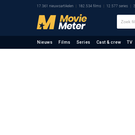
17.361 nieuwsartikelen
182.534 films
12.577 series
3
Nieuws
Films
Series
Cast & crew
TV