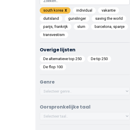
south korea
individual
vakantie
duitsland
gunslinger
saving the world
parijs, frankrijk
slum
barcelona, spanje
transvestism
Overige lijsten
De alternatieve top 250
De tip 250
De flop 100
Genre
Oorspronkelijke taal