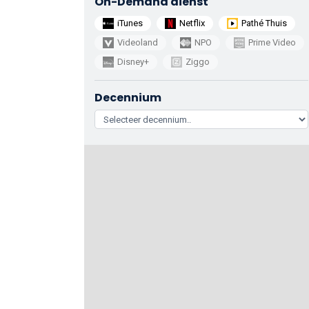
On-Demand dienst
iTunes
Netflix
Pathé Thuis
Videoland
NPO
Prime Video
Disney+
Ziggo
Decennium