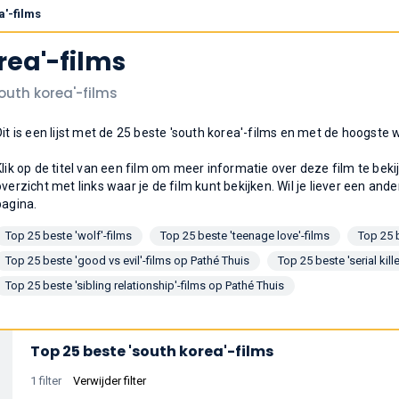
a'-films
rea'-films
south korea'-films
Dit is een lijst met de 25 beste 'south korea'-films en met de hoogst
Klik op de titel van een film om meer informatie over deze film te bek
overzicht met links waar je de film kunt bekijken. Wil je liever een ande
pagina.
Top 25 beste 'wolf'-films
Top 25 beste 'teenage love'-films
Top 25 b
Top 25 beste 'good vs evil'-films op Pathé Thuis
Top 25 beste 'serial kille
Top 25 beste 'sibling relationship'-films op Pathé Thuis
Top 25 beste 'south korea'-films
1 filter
Verwijder filter