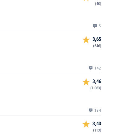
(40)
5
3,65
(646)
142
3,46
(1.063)
194
3,43
(113)