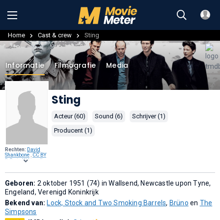
Home
Cast & crew
Sting
Informatie
Filmografie
Media
Sting
Acteur (60)
Sound (6)
Schrijver (1)
Producent (1)
Rechten:
David
Shankbone
,
CC BY
3.0
, via
Wikimedia
Commons
.
Geboren:
2 oktober 1951 (74) in Wallsend, Newcastle upon Tyne,
Engeland, Verenigd Koninkrijk
Bekend van:
Lock, Stock and Two Smoking Barrels
,
Brüno
en
The
Simpsons