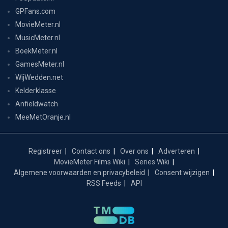
GPFans.com
MovieMeter.nl
MusicMeter.nl
BoekMeter.nl
GamesMeter.nl
WijWedden.net
Kelderklasse
Anfieldwatch
MeeMetOranje.nl
Registreer
Contact ons
Over ons
Adverteren
MovieMeter Films Wiki
Series Wiki
Algemene voorwaarden en privacybeleid
Consent wijzigen
RSS Feeds
API