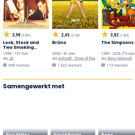
3,98
2,45
3,82
(5.831)
(2.136)
(1.863)
Lock, Stock and
Brüno
The Simpsons
Two Smoking
Barrels
1998 • 107 min
2009 • 81 min
1989 - 2026 (TV-seri
als
JD
als
zichzelf - 'Dove of Peace'
als
Sting (stemrol)
848 reacties
1.022 reacties
113 reacties
Samengewerkt met
Ben Stiller
David Bowie
Bono