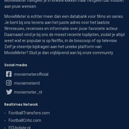
MovieMeter navigeer je in enkele klikken naar hetgeen dat voldoet
aan jouw wensen.
MovieMeter is echter meer dan een databank voor films en series.
Je bent bij ons tevens aan het juiste adres voor het laatste
filmnieuws, recensies en informatie over jouw favoriete acteur.
Daarnaast vind je bij ons de meest recente toplijsten, zodat je altijd
weet wat er populair is op Netflix, in de bioscoop of op televisie.
Zelf je steentje bijdragen aan het unieke platform van
MovieMeter? Sluit je dan vrijblijvend aan bij onze community.
Social media
moviemeterofficial
moviemeternl
moviemeter_nl
Realtimes Network
FootballTransfers.com
FootballCritic.com
FCUpdate.nl