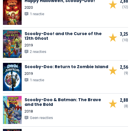
Happy Halloween, Scooby-Doo!
2,88
(12)
2020
1 reactie
Scooby-Doo! and the Curse of the
3,25
13th Ghost
(10)
2019
2 reacties
Scooby-Doo: Return to Zombie Island
2,56
(9)
2019
1 reactie
Scooby-Doo & Batman: The Brave
2,88
and the Bold
(8)
2018
Geen reacties