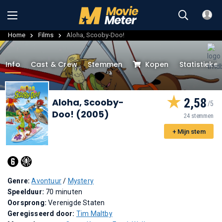
Home
Films
Aloha, Scooby-Doo!
Info
Cast & Crew
Stemmen
Kopen
Statistieke
2,58
Aloha, Scooby-
Doo! (2005)
24 stemmen
+ Mijn stem
Genre:
Avontuur
/
Mystery
Speelduur:
70 minuten
Oorsprong:
Verenigde Staten
Geregisseerd door:
Tim Maltby