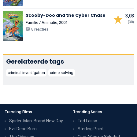
Scooby-Doo and the Cyber Chase
3,03
(30)
Familie / Animatie, 2001
8 reacties
Gerelateerde tags
criminal investigation
crime solving
Trending Films
Trending Series
Spider-Man: Brand New Day
Ted Lasso
Evil Dead Burn
Sterling Point
The Odyssey
Cien Años de Soledad