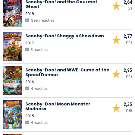
Scooby-Doo! and the Gourmet
2,64
Ghost
(7)
2018
Geen reacties
Scooby-Doo! Shaggy's Showdown
2,77
(11)
2017
3 reacties
Scooby-Doo! and WWE: Curse of the
2,95
Speed Demon
(11)
2016
4 reacties
Scooby-Doo! Moon Monster
2,35
Madness
(10)
2015
4 reacties