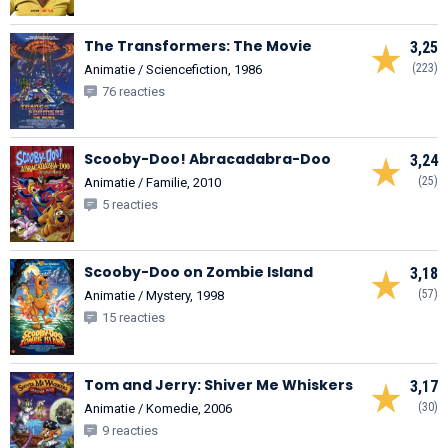
The Transformers: The Movie
3,25
(223)
Animatie / Sciencefiction, 1986
76 reacties
Scooby-Doo! Abracadabra-Doo
3,24
(25)
Animatie / Familie, 2010
5 reacties
Scooby-Doo on Zombie Island
3,18
(57)
Animatie / Mystery, 1998
15 reacties
Tom and Jerry: Shiver Me Whiskers
3,17
(30)
Animatie / Komedie, 2006
9 reacties