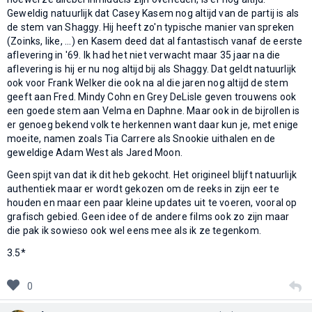
Geweldig natuurlijk dat Casey Kasem nog altijd van de partij is als
de stem van Shaggy. Hij heeft zo'n typische manier van spreken
(Zoinks, like, ...) en Kasem deed dat al fantastisch vanaf de eerste
aflevering in '69. Ik had het niet verwacht maar 35 jaar na die
aflevering is hij er nu nog altijd bij als Shaggy. Dat geldt natuurlijk
ook voor Frank Welker die ook na al die jaren nog altijd de stem
geeft aan Fred. Mindy Cohn en Grey DeLisle geven trouwens ook
een goede stem aan Velma en Daphne. Maar ook in de bijrollen is
er genoeg bekend volk te herkennen want daar kun je, met enige
moeite, namen zoals Tia Carrere als Snookie uithalen en de
geweldige Adam West als Jared Moon.
Geen spijt van dat ik dit heb gekocht. Het origineel blijft natuurlijk
authentiek maar er wordt gekozen om de reeks in zijn eer te
houden en maar een paar kleine updates uit te voeren, vooral op
grafisch gebied. Geen idee of de andere films ook zo zijn maar
die pak ik sowieso ook wel eens mee als ik ze tegenkom.
3.5*
0