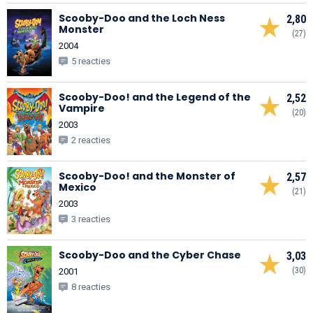
Scooby-Doo and the Loch Ness
2,80
Monster
(27)
2004
5 reacties
Scooby-Doo! and the Legend of the
2,52
Vampire
(20)
2003
2 reacties
Scooby-Doo! and the Monster of
2,57
Mexico
(21)
2003
3 reacties
Scooby-Doo and the Cyber Chase
3,03
(30)
2001
8 reacties