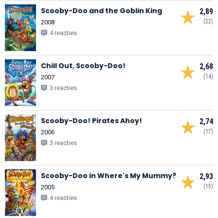
Scooby-Doo and the Goblin King
2,89
(22)
2008
4 reacties
Chill Out, Scooby-Doo!
2,68
(14)
2007
3 reacties
Scooby-Doo! Pirates Ahoy!
2,74
(17)
2006
3 reacties
Scooby-Doo in Where's My Mummy?
2,93
(15)
2005
4 reacties