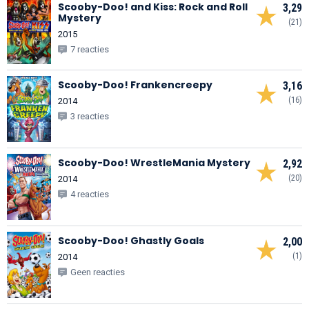
Scooby-Doo! and Kiss: Rock and Roll
3,29
Mystery
(21)
2015
7 reacties
Scooby-Doo! Frankencreepy
3,16
(16)
2014
3 reacties
Scooby-Doo! WrestleMania Mystery
2,92
(20)
2014
4 reacties
Scooby-Doo! Ghastly Goals
2,00
(1)
2014
Geen reacties