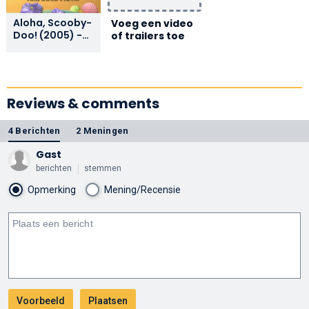
Aloha, Scooby-
Voeg een video
Doo! (2005) -
of trailers toe
Home Video
Trailer
Reviews & comments
4 Berichten
2 Meningen
Gast
berichten
stemmen
Opmerking
Mening/Recensie