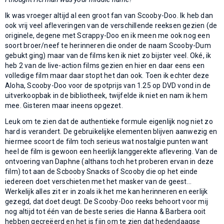
Ik was vroeger altijd al een groot fan van Scooby-Doo. Ik heb dan
ook vrij veel afleveringen van de verschillende reeksen gezien (de
originele, degene met Scrappy-Doo en ik meen me ook nog een
soort broer/neef te herinneren die onder de naam Scooby-Dum
gebukt ging) maar van de films ken ik niet zo bijster veel. Oké, ik
heb 2 van de live-action films gezien en hier en daar eens een
volledige film maar daar stopt het dan ook. Toen ik echter deze
Aloha, Scooby-Doo voor de spotprijs van 1.25 op DVD vond in de
uitverkoopbak in de bibliotheek, twijfelde ik niet en nam ik hem
mee. Gisteren maar ineens opgezet.
Leuk om te zien dat de authentieke formule eigenlijk nog niet zo
hard is verandert. De gebruikelijke elementen blijven aanwezig en
hiermee scoort de film toch serieus wat nostalgie punten want
heel de film is gewoon een heerlijk langgerekte aflevering. Van de
ontvoering van Daphne (althans toch het proberen ervan in deze
film) tot aan de Scbooby Snacks of Scooby die op het einde
iedereen doet verschieten met het masker van de geest...
Werkelijk alles zit er in zoals ik het me kan herinneren en eerlijk
gezegd, dat doet deugt. De Scooby-Doo reeks behoort voor mij
nog altijd tot één van de beste series die Hanna & Barbera ooit
hebben gecreëerd en het is fijn om te zien dat hedendaagse