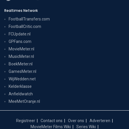
Realtimes Network
FootballTransfers.com
FootballCritic.com
FCUpdate.nl
GPFans.com
MovieMeter.nl
MusicMeter.nl
BoekMeter.nl
GamesMeter.nl
WijWedden.net
Kelderklasse
Anfieldwatch
MeeMetOranje.nl
Registreer
Contact ons
Over ons
Adverteren
MovieMeter Films Wiki
Series Wiki