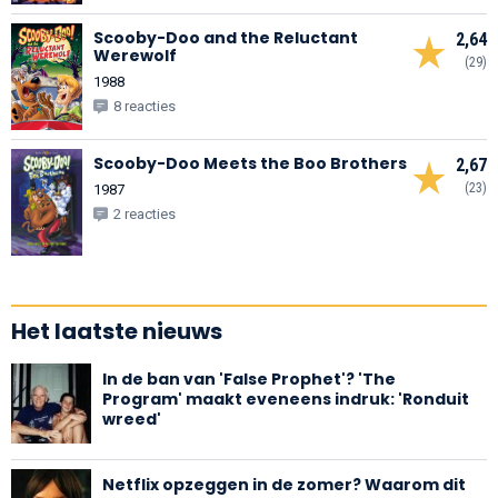
Scooby-Doo and the Reluctant
2,64
Werewolf
(29)
1988
8 reacties
Scooby-Doo Meets the Boo Brothers
2,67
(23)
1987
2 reacties
Het laatste nieuws
In de ban van 'False Prophet'? 'The
Program' maakt eveneens indruk: 'Ronduit
wreed'
Netflix opzeggen in de zomer? Waarom dit