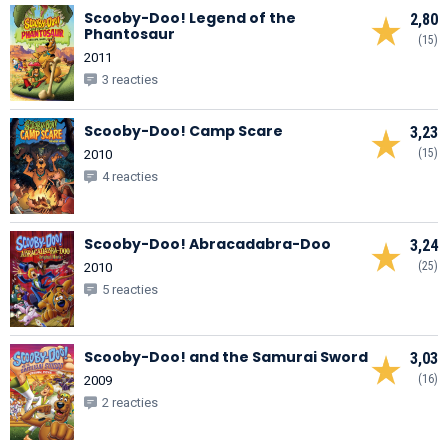
Scooby-Doo! Legend of the
2,80
Phantosaur
(15)
2011
3 reacties
Scooby-Doo! Camp Scare
3,23
(15)
2010
4 reacties
Scooby-Doo! Abracadabra-Doo
3,24
(25)
2010
5 reacties
Scooby-Doo! and the Samurai Sword
3,03
(16)
2009
2 reacties