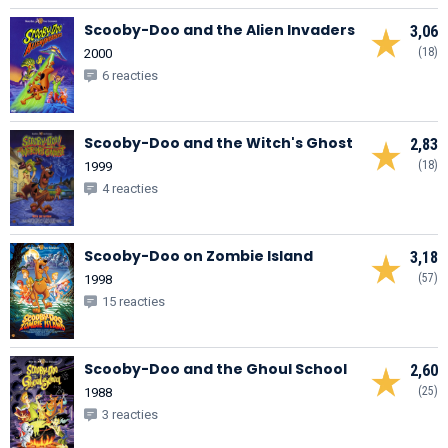
Scooby-Doo and the Alien Invaders
3,06
(18)
2000
6 reacties
Scooby-Doo and the Witch's Ghost
2,83
(18)
1999
4 reacties
Scooby-Doo on Zombie Island
3,18
(57)
1998
15 reacties
Scooby-Doo and the Ghoul School
2,60
(25)
1988
3 reacties