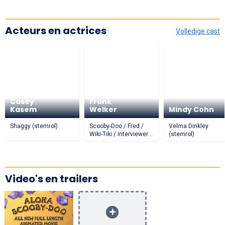
Acteurs en actrices
Volledige cast
Casey
Frank
Kasem
Welker
Mindy Cohn
Shaggy (stemrol)
Scooby-Doo / Fred /
Velma Dinkley
Wiki-Tiki / Interviewer
(stemrol)
(stemrol)
Video's en trailers