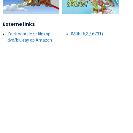
Externe links
Zoek naar deze film op
IMDb (6,3 / 6731)
dvd/blu-ray op Amazon