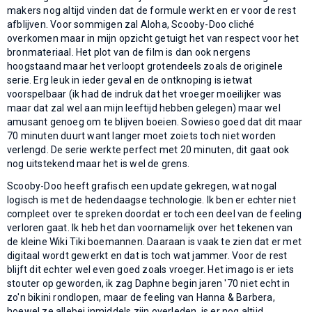
makers nog altijd vinden dat de formule werkt en er voor de rest
afblijven. Voor sommigen zal Aloha, Scooby-Doo cliché
overkomen maar in mijn opzicht getuigt het van respect voor het
bronmateriaal. Het plot van de film is dan ook nergens
hoogstaand maar het verloopt grotendeels zoals de originele
serie. Erg leuk in ieder geval en de ontknoping is ietwat
voorspelbaar (ik had de indruk dat het vroeger moeilijker was
maar dat zal wel aan mijn leeftijd hebben gelegen) maar wel
amusant genoeg om te blijven boeien. Sowieso goed dat dit maar
70 minuten duurt want langer moet zoiets toch niet worden
verlengd. De serie werkte perfect met 20 minuten, dit gaat ook
nog uitstekend maar het is wel de grens.
Scooby-Doo heeft grafisch een update gekregen, wat nogal
logisch is met de hedendaagse technologie. Ik ben er echter niet
compleet over te spreken doordat er toch een deel van de feeling
verloren gaat. Ik heb het dan voornamelijk over het tekenen van
de kleine Wiki Tiki boemannen. Daaraan is vaak te zien dat er met
digitaal wordt gewerkt en dat is toch wat jammer. Voor de rest
blijft dit echter wel even goed zoals vroeger. Het imago is er iets
stouter op geworden, ik zag Daphne begin jaren '70 niet echt in
zo'n bikini rondlopen, maar de feeling van Hanna & Barbera,
hoewel ze allebei inmiddels zijn overleden, is er nog altijd.