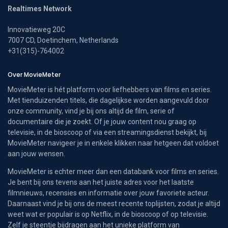
Realtimes Network
Innovatieweg 20C
7007 CD, Doetinchem, Netherlands
+31(315)-764002
Over MovieMeter
MovieMeter is hét platform voor liefhebbers van films en series.
Met tienduizenden titels, die dagelijkse worden aangevuld door
onze community, vind je bij ons altijd de film, serie of
documentaire die je zoekt. Of je jouw content nou graag op
televisie, in de bioscoop of via een streamingsdienst bekijkt, bij
MovieMeter navigeer je in enkele klikken naar hetgeen dat voldoet
aan jouw wensen.
MovieMeter is echter meer dan een databank voor films en series.
Je bent bij ons tevens aan het juiste adres voor het laatste
filmnieuws, recensies en informatie over jouw favoriete acteur.
Daarnaast vind je bij ons de meest recente toplijsten, zodat je altijd
weet wat er populair is op Netflix, in de bioscoop of op televisie.
Zelf je steentje bijdragen aan het unieke platform van