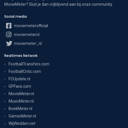
MovieMeter? Sluit je dan vrijblijvend aan bij onze community.
Social media
moviemeterofficial
moviemeternl
moviemeter_nl
Realtimes Network
FootballTransfers.com
FootballCritic.com
FCUpdate.nl
GPFans.com
MovieMeter.nl
MusicMeter.nl
BoekMeter.nl
GamesMeter.nl
WijWedden.net