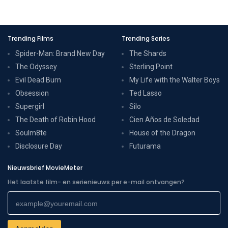
Trending Films
Trending Series
Spider-Man: Brand New Day
The Shards
The Odyssey
Sterling Point
Evil Dead Burn
My Life with the Walter Boys
Obsession
Ted Lasso
Supergirl
Silo
The Death of Robin Hood
Cien Años de Soledad
Soulm8te
House of the Dragon
Disclosure Day
Futurama
Nieuwsbrief MovieMeter
Het laatste film- en serienieuws per e-mail ontvangen?