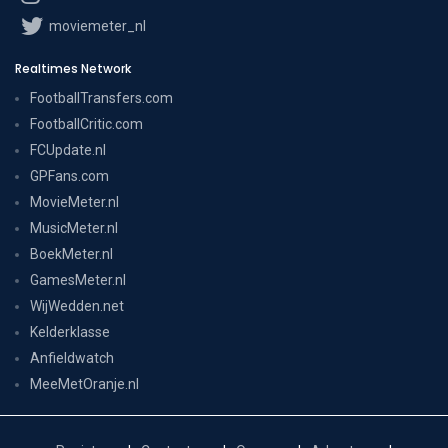
moviemeter_nl
Realtimes Network
FootballTransfers.com
FootballCritic.com
FCUpdate.nl
GPFans.com
MovieMeter.nl
MusicMeter.nl
BoekMeter.nl
GamesMeter.nl
WijWedden.net
Kelderklasse
Anfieldwatch
MeeMetOranje.nl