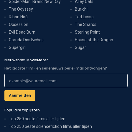
Spider-Man: Brand New Day
Alley Cats
The Odyssey
Burīchi
Ribon Hîrô
Ted Lasso
Obsession
The Shards
Evil Dead Burn
Sterling Point
Corrida Dos Bichos
House of the Dragon
Supergirl
Sugar
Nieuwsbrief MovieMeter
Het laatste film- en serienieuws per e-mail ontvangen?
Populaire toplijsten
Top 250 beste films aller tijden
Top 250 beste sciencefiction films aller tijden