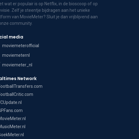
t wat er populair is op Netflix, in de bioscoop of op
evisie. Zelf je steentje bijdragen aan het unieke
tform van MovieMeter? Sluit je dan vrijblijvend aan
 onze community.
cial media
moviemeterofficial
moviemeternl
moviemeter_nl
altimes Network
FootballTransfers.com
FootballCritic.com
FCUpdate.nl
GPFans.com
MovieMeter.nl
MusicMeter.nl
BoekMeter.nl