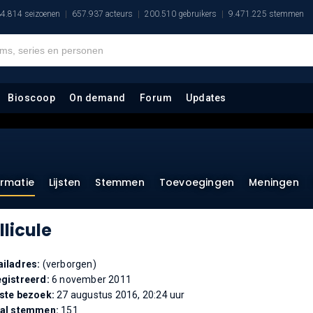
4.814 seizoenen
657.937 acteurs
200.510 gebruikers
9.471.225 stemmen
Bioscoop
On demand
Forum
Updates
ormatie
Lijsten
Stemmen
Toevoegingen
Meningen
llicule
iladres:
(verborgen)
gistreerd:
6 november 2011
ste bezoek:
27 augustus 2016, 20:24 uur
tal stemmen:
151