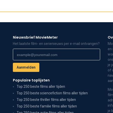
Nieuwsbrief MovieMeter
Ov
Het laatste film- en serienieuws per e-mail ontvangen?
Mov
en 
wor
ons
je 
of 
nav
Populaire toplijsten
aa
Top 250 beste films aller tijden
Mov
Top 250 beste sciencefiction films aller tijden
fil
Top 250 beste thriller films aller tijden
adr
inf
Top 250 beste familie films aller tijden
je 
Top 250 beste actie films aller tijden