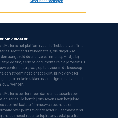
Meer beoordelingen
er MovieMeter
ieMeter is hét platform voor liefhebbers van films
series. Met tienduizenden titels, die dagelijkse
den aangevuld door onze community, vind je bij
 altijd de film, serie of documentaire die je zoekt. Of
jouw content nou graag op televisie, in de bioscoop
via een streamingsdienst bekijkt, bij MovieMeter
igeer je in enkele klikken naar hetgeen dat voldoet
n jouw wensen.
ieMeter is echter meer dan een databank voor
ms en series. Je bent bij ons tevens aan het juiste
es voor het laatste filmnieuws, recensies en
ormatie over jouw favoriete acteur. Daarnaast vind
bij ons de meest recente toplijsten, zodat je altijd