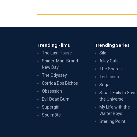
Trending Films
Trending Series
The Last House
Silo
Spider-Man: Brand
Alley Cats
New Day
The Shards
The Odyssey
Ted Lasso
Corrida Dos Bichos
Sugar
Obsession
Stuart Fails to Save
Evil Dead Burn
the Universe
Supergirl
My Life with the
Walter Boys
Soulm8te
Sterling Point