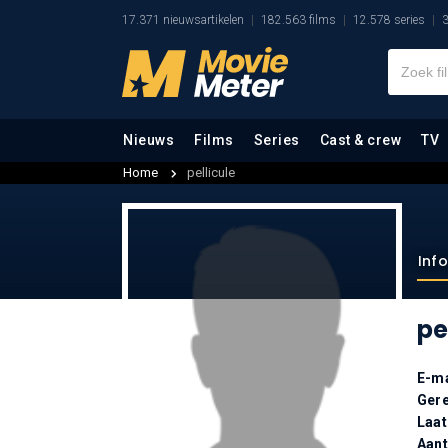
17.371 nieuwsartikelen
182.563 films
12.578 series
3
Nieuws
Films
Series
Cast & crew
TV
Home
pellicule
Inf
pe
E-ma
Gere
Laat
Aan