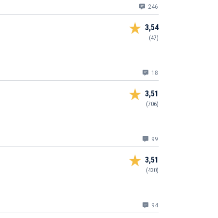
246
3,54
(47)
18
3,51
(706)
99
3,51
(430)
94