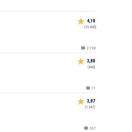
4,18
(10.400)
2.798
3,88
(440)
71
3,87
(1.347)
557