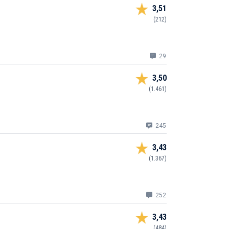
3,51
(212)
29
3,50
(1.461)
245
3,43
(1.367)
252
3,43
(484)