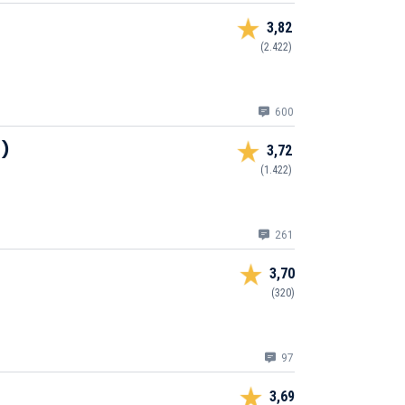
3,82
(2.422)
600
6)
3,72
(1.422)
261
3,70
(320)
97
3,69