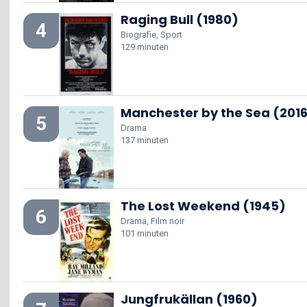
Raging Bull (1980)
4
Biografie, Sport
129 minuten
Manchester by the Sea (201
5
Drama
137 minuten
The Lost Weekend (1945)
6
Drama, Film noir
101 minuten
Jungfrukällan (1960)