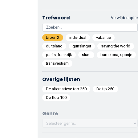
Trefwoord
Verwijder optie
broer
individual
vakantie
duitsland
gunslinger
saving the world
parijs, frankrijk
slum
barcelona, spanje
transvestism
Overige lijsten
De alternatieve top 250
De tip 250
De flop 100
Genre