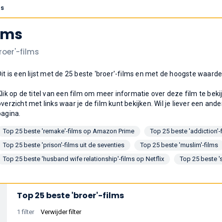
ms
ilms
roer'-films
Dit is een lijst met de 25 beste 'broer'-films en met de hoogste waard
Klik op de titel van een film om meer informatie over deze film te bek
overzicht met links waar je de film kunt bekijken. Wil je liever een ande
pagina.
Top 25 beste 'remake'-films op Amazon Prime
Top 25 beste 'addiction'-
Top 25 beste 'prison'-films uit de seventies
Top 25 beste 'muslim'-films
Top 25 beste 'husband wife relationship'-films op Netflix
Top 25 beste 's
Top 25 beste 'broer'-films
1 filter
Verwijder filter