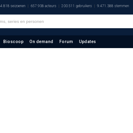
4.818 seizoenen
657.938 acteurs
200.511 gebruikers
9.471.388 stemmen
Bioscoop
On demand
Forum
Updates