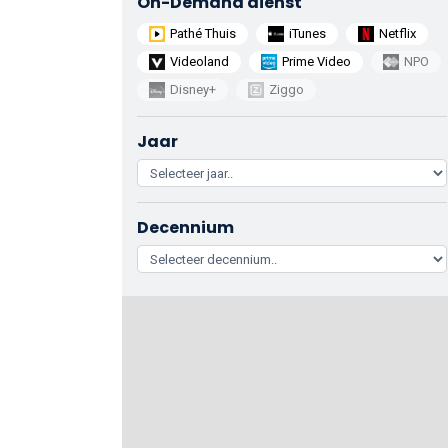
On-Demand dienst
Pathé Thuis
iTunes
Netflix
Videoland
Prime Video
NPO
Disney+
Ziggo
Jaar
Decennium