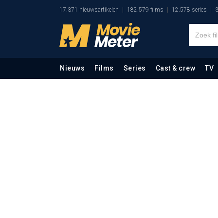
17.371 nieuwsartikelen
182.579 films
12.578 series
3
Nieuws
Films
Series
Cast & crew
TV