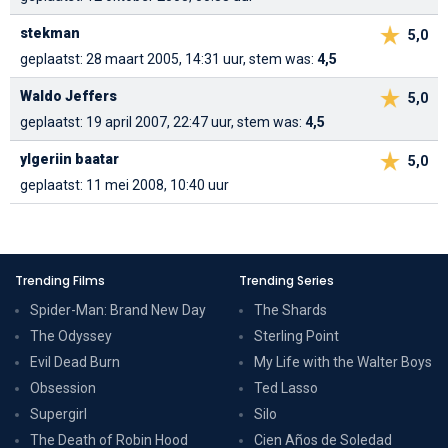
stekman
5,0
geplaatst: 28 maart 2005, 14:31 uur, stem was:
4,5
Waldo Jeffers
5,0
geplaatst: 19 april 2007, 22:47 uur, stem was:
4,5
ylgeriin baatar
5,0
geplaatst: 11 mei 2008, 10:40 uur
Trending Films
Trending Series
Spider-Man: Brand New Day
The Shards
The Odyssey
Sterling Point
Evil Dead Burn
My Life with the Walter Boys
Obsession
Ted Lasso
Supergirl
Silo
The Death of Robin Hood
Cien Años de Soledad