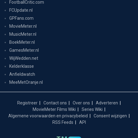
FootballCritic.com
FCUpdate.nl
GPFans.com
MovieMeter.nl
MusicMeter.nl
BoekMeter.nl
GamesMeter.nl
WijWedden.net
Kelderklasse
Anfieldwatch
MeeMetOranje.nl
Registreer
Contact ons
Over ons
Adverteren
MovieMeter Films Wiki
Series Wiki
Algemene voorwaarden en privacybeleid
Consent wijzigen
RSS Feeds
API