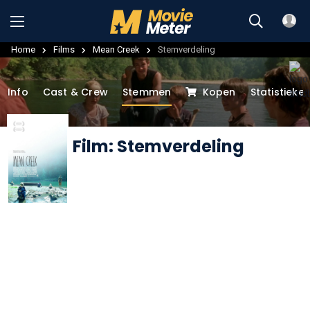
Home
Films
Mean Creek
Stemverdeling
Info
Cast & Crew
Stemmen
Kopen
Statistieke
Film: Stemverdeling