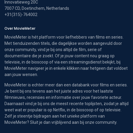
Innovatieweg 20C
7007 CD, Doetinchem, Netherlands
+31(315)-764002
Over MovieMeter
MovieMeter is hét platform voor liefhebbers van films en series.
Met tienduizenden titels, die dagelijkse worden aangevuld door
onze community, vind je bij ons altijd de film, serie of
documentaire die je zoekt. Of je jouw content nou graag op
televisie, in de bioscoop of via een streamingsdienst bekijkt, bij
MovieMeter navigeer je in enkele klikken naar hetgeen dat voldoet
aan jouw wensen.
MovieMeter is echter meer dan een databank voor films en series.
Je bent bij ons tevens aan het juiste adres voor het laatste
filmnieuws, recensies en informatie over jouw favoriete acteur.
Daarnaast vind je bij ons de meest recente toplijsten, zodat je altijd
weet wat er populair is op Netflix, in de bioscoop of op televisie.
Zelf je steentje bijdragen aan het unieke platform van
MovieMeter? Sluit je dan vrijblijvend aan bij onze community.