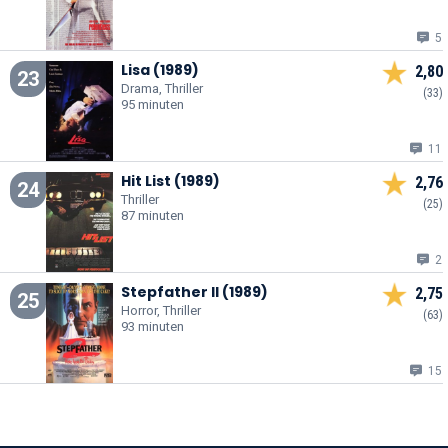
5
Lisa (1989)
2,80
23
Drama, Thriller
(33)
95 minuten
11
Hit List (1989)
2,76
24
Thriller
(25)
87 minuten
2
Stepfather II (1989)
2,75
25
Horror, Thriller
(63)
93 minuten
15