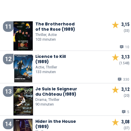
The Brotherhood
3,15
11
of the Rose (1989)
(33)
Thriller, Actie
103 minuten
10
Licence to Kill
3,13
12
(1989)
(1.548)
Actie, Thriller
133 minuten
330
Je Suis le Seigneur
3,12
13
du Château (1989)
(20)
Drama, Thriller
90 minuten
5
Hider in the House
3,08
14
(1989)
(37)