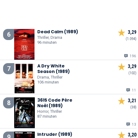
Dead Calm (1989)
3,29
6
Thriller, Drama
(1.094)
96 minuten
196
A Dry White
3,29
7
Season (1989)
(102)
Drama, Thriller
106 minuten
11
3615 Code Père
3,21
8
Noël (1989)
(38)
Horror, Thriller
87 minuten
13
Intruder (1989)
3,20
9