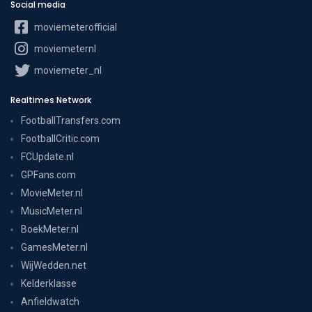
Social media
moviemeterofficial
moviemeternl
moviemeter_nl
Realtimes Network
FootballTransfers.com
FootballCritic.com
FCUpdate.nl
GPFans.com
MovieMeter.nl
MusicMeter.nl
BoekMeter.nl
GamesMeter.nl
WijWedden.net
Kelderklasse
Anfieldwatch