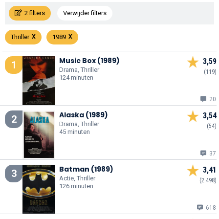
2 filters
Verwijder filters
Thriller
1989
Music Box (1989)
3,59
1
Drama, Thriller
(119)
124 minuten
20
Alaska (1989)
3,54
2
Drama, Thriller
(54)
45 minuten
37
Batman (1989)
3,41
3
Actie, Thriller
(2.498)
126 minuten
618