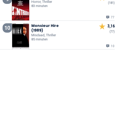
Horror, Thriller
(181)
83 minuten
77
Monsieur Hire
3,16
10
(1989)
(77)
Misdaad, Thriller
85 minuten
10