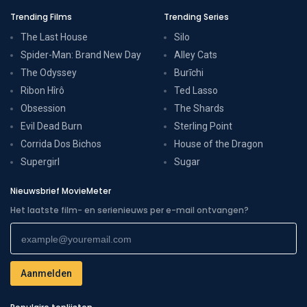
Trending Films
Trending Series
The Last House
Silo
Spider-Man: Brand New Day
Alley Cats
The Odyssey
Burīchi
Ribon Hîrô
Ted Lasso
Obsession
The Shards
Evil Dead Burn
Sterling Point
Corrida Dos Bichos
House of the Dragon
Supergirl
Sugar
Nieuwsbrief MovieMeter
Het laatste film- en serienieuws per e-mail ontvangen?