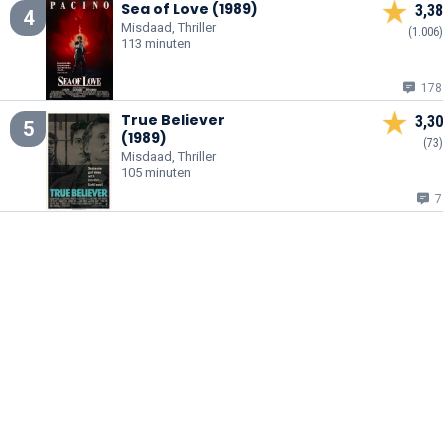
Sea of Love (1989)
3,38
4
Misdaad, Thriller
(1.006)
113 minuten
178
True Believer
3,30
5
(1989)
(73)
Misdaad, Thriller
105 minuten
7