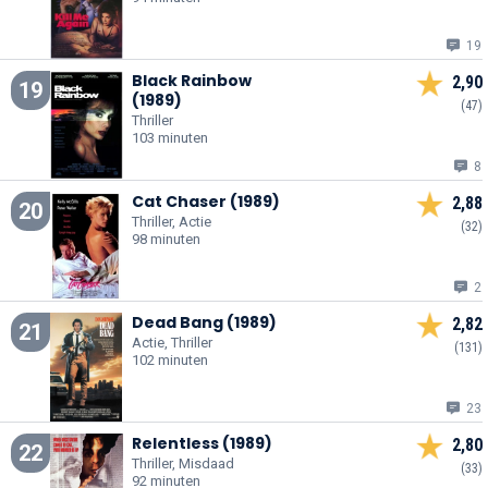
19
Black Rainbow
2,90
19
(1989)
(47)
Thriller
103 minuten
8
Cat Chaser (1989)
2,88
20
Thriller, Actie
(32)
98 minuten
2
Dead Bang (1989)
2,82
21
Actie, Thriller
(131)
102 minuten
23
Relentless (1989)
2,80
22
Thriller, Misdaad
(33)
92 minuten