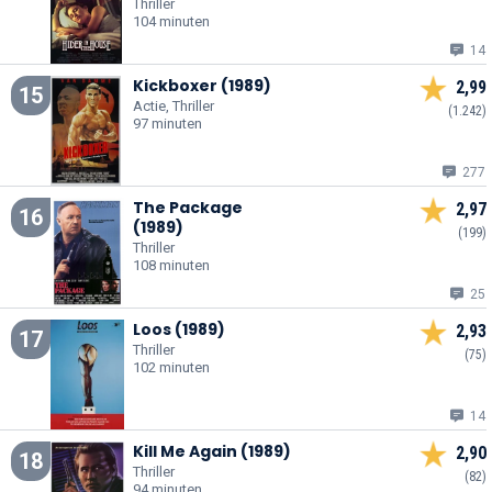
Thriller
104 minuten
14
Kickboxer (1989)
2,99
15
Actie, Thriller
(1.242)
97 minuten
277
The Package
2,97
16
(1989)
(199)
Thriller
108 minuten
25
Loos (1989)
2,93
17
Thriller
(75)
102 minuten
14
Kill Me Again (1989)
2,90
18
Thriller
(82)
94 minuten