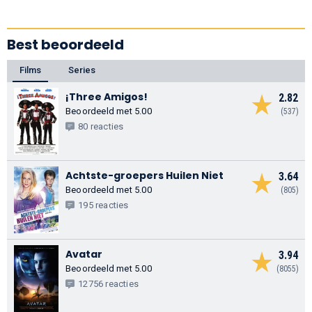
Best beoordeeld
Films
Series
¡Three Amigos!
2.82
Beoordeeld met 5.00
(537)
80 reacties
Achtste-groepers Huilen Niet
3.64
Beoordeeld met 5.00
(805)
195 reacties
Avatar
3.94
Beoordeeld met 5.00
(8055)
12756 reacties