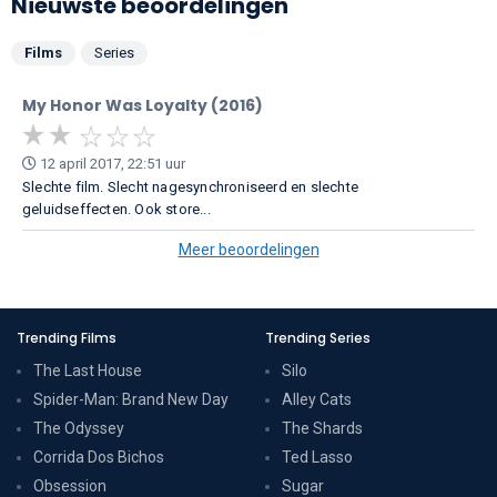
Nieuwste beoordelingen
Films
Series
My Honor Was Loyalty (2016)
12 april 2017, 22:51 uur
Slechte film. Slecht nagesynchroniseerd en slechte
geluidseffecten. Ook store...
Meer beoordelingen
Trending Films
Trending Series
The Last House
Silo
Spider-Man: Brand New Day
Alley Cats
The Odyssey
The Shards
Corrida Dos Bichos
Ted Lasso
Obsession
Sugar