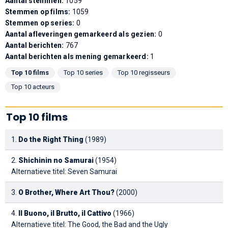
Aantal stemmen:
1059
Stemmen op films:
1059
Stemmen op series:
0
Aantal afleveringen gemarkeerd als gezien:
0
Aantal berichten:
767
Aantal berichten als mening gemarkeerd:
1
Top 10 films
Top 10 series
Top 10 regisseurs
Top 10 acteurs
Top 10 films
1.
Do the Right Thing
(1989)
2.
Shichinin no Samurai
(1954)
Alternatieve titel: Seven Samurai
3.
O Brother, Where Art Thou?
(2000)
4.
Il Buono, il Brutto, il Cattivo
(1966)
Alternatieve titel: The Good, the Bad and the Ugly