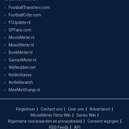
FootballTransfers.com
FootballCritic.com
FCUpdate.nl
GPFans.com
MovieMeter.nl
MusicMeter.nl
BoekMeter.nl
GamesMeter.nl
WijWedden.net
Kelderklasse
Anfieldwatch
MeeMetOranje.nl
Registreer
Contact ons
Over ons
Adverteren
MovieMeter Films Wiki
Series Wiki
Algemene voorwaarden en privacybeleid
Consent wijzigen
RSS Feeds
API