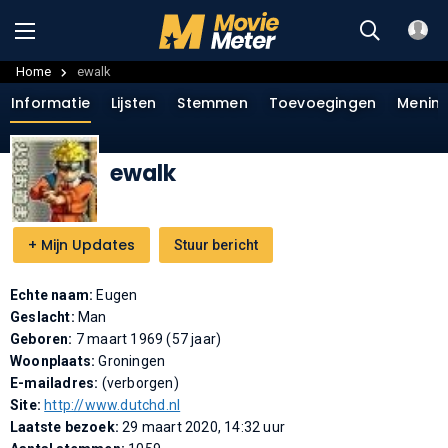
Home
ewalk
Informatie
Lijsten
Stemmen
Toevoegingen
Menin
ewalk
+
Mijn Updates
Stuur bericht
Echte naam:
Eugen
Geslacht:
Man
Geboren:
7 maart 1969 (57 jaar)
Woonplaats:
Groningen
E-mailadres:
(verborgen)
Site:
http://www.dutchd.nl
Laatste bezoek:
29 maart 2020, 14:32 uur