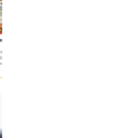
rande
The Quiet Man
Only the
3,11
3,11
Lonely
(165)
(136)
05 min
uten
1952 • 129 min
uten
1991 • 104 min
uten
Kathleen Yorke
als
Mary Kate Danaher
als
Rose Muldoon
acties
34 reacties
9 reacties
Patrick Wayne
John Ford
James O'Ha