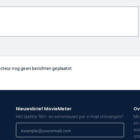
 acteur nog geen berichten geplaatst.
Nieuwsbrief MovieMeter
Ov
Het laatste film- en serienieuws per e-mail ontvangen?
Mov
en 
wor
ons