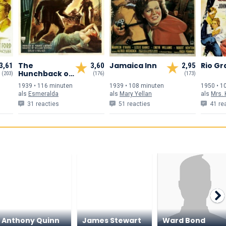
The
Jamaica Inn
Rio G
3,61
3,60
2,95
Hunchback of
(203)
(176)
(173)
Notre Dame
1939 • 116 min
uten
1939 • 108 min
uten
1950 • 1
als
Esmeralda
als
Mary Yellan
als
Mrs. 
31 reacties
51 reacties
41 re
Anthony Quinn
James Stewart
Ward Bond