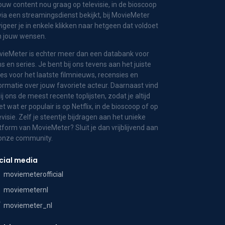
jouw content nou graag op televisie, in de bioscoop
via een streamingsdienst bekijkt, bij MovieMeter
igeer je in enkele klikken naar hetgeen dat voldoet
n jouw wensen.
ieMeter is echter meer dan een databank voor
ms en series. Je bent bij ons tevens aan het juiste
es voor het laatste filmnieuws, recensies en
ormatie over jouw favoriete acteur. Daarnaast vind
bij ons de meest recente toplijsten, zodat je altijd
t wat er populair is op Netflix, in de bioscoop of op
evisie. Zelf je steentje bijdragen aan het unieke
tform van MovieMeter? Sluit je dan vrijblijvend aan
 onze community.
cial media
moviemeterofficial
moviemeternl
moviemeter_nl