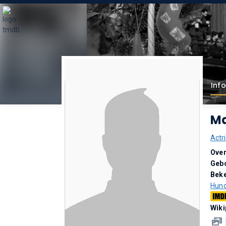
Inf
Ma
Actri
Over
Geb
Bek
Hunc
Wiki