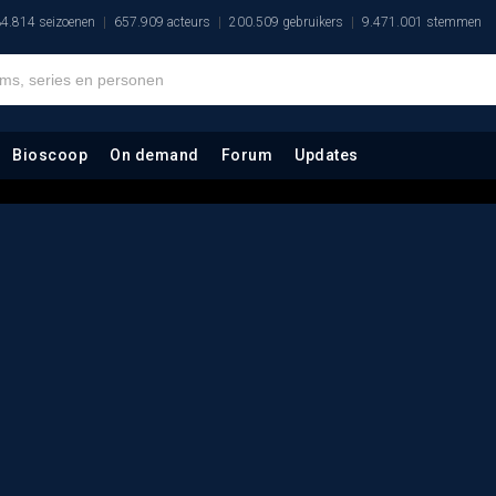
4.814 seizoenen
657.909 acteurs
200.509 gebruikers
9.471.001 stemmen
Bioscoop
On demand
Forum
Updates