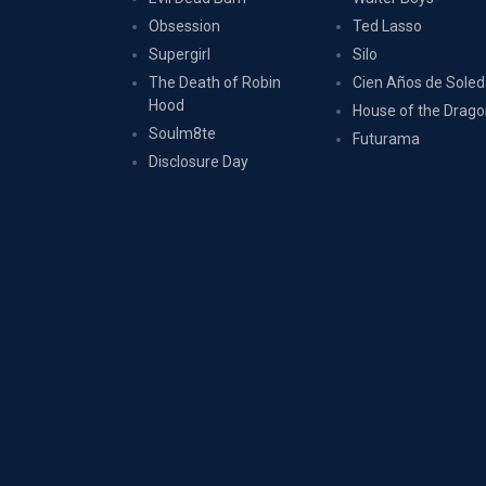
Obsession
Ted Lasso
Supergirl
Silo
The Death of Robin
Cien Años de Sole
Hood
House of the Drag
Soulm8te
Futurama
Disclosure Day