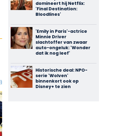
domineert hij Netflix:
'Final Destination:
Bloodlines'
'Emily in Paris'-actrice
Minnie Driver
slachtoffer van zwaar
auto-ongeluk: 'Wonder
dat ik nog leef'
Historische deal: NPO-
serie 'Wolven'
binnenkort ook op
8)
Disney+ te zien