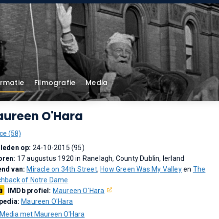
ormatie
Filmografie
Media
ureen O'Hara
ce (58)
leden op:
24-10-2015 (95)
oren:
17 augustus 1920 in Ranelagh, County Dublin, Ierland
end van:
Miracle on 34th Street
,
How Green Was My Valley
en
The
hback of Notre Dame
IMDb profiel:
Maureen O'Hara
pedia:
Maureen O'Hara
Media met Maureen O'Hara