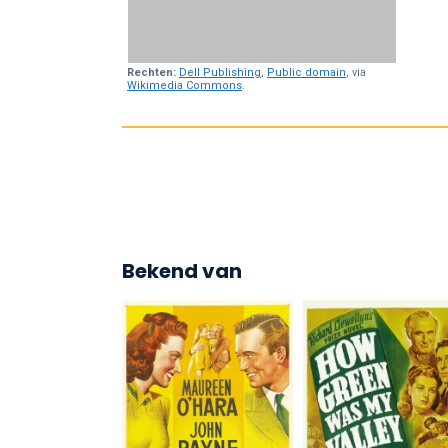
Rechten:
Dell Publishing
,
Public domain
, via
Wikimedia Commons
.
Bekend van