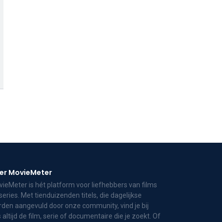
er MovieMeter
ieMeter is hét platform voor liefhebbers van films
series. Met tienduizenden titels, die dagelijkse
den aangevuld door onze community, vind je bij
 altijd de film, serie of documentaire die je zoekt. Of