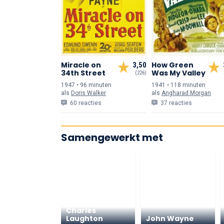
Miracle on
How Green
3,50
34th Street
Was My Valley
(226)
1947 • 96 min
uten
1941 • 118 min
uten
als
Doris Walker
als
Angharad Morgan
60 reacties
37 reacties
Samengewerkt met
Charles
Laughton
John Wayne