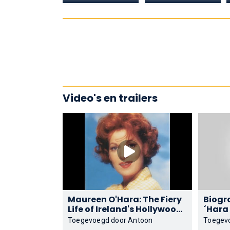
Video's en trailers
Maureen O'Hara: The Fiery
Biogr
Life of Ireland's Hollywood
´Hara
Star. (Jerry Skinner
Toegevoegd door Antoon
Toegev
Documentary)