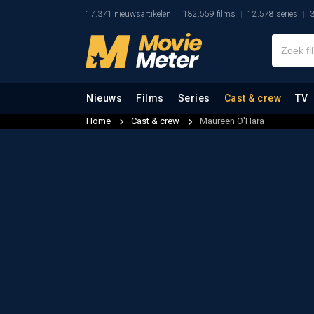
17.371 nieuwsartikelen
182.559 films
12.578 series
3
Nieuws
Films
Series
Cast & crew
TV
Home
Cast & crew
Maureen O'Hara