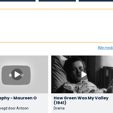
Alle med
aphy - Maureen O
How Green Was My Valley
(1941)
oegd door Antoon
Drama