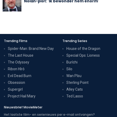
Nolan-plot: 'Ik bewonder hem enorm'
Trending Films
Trending Series
Spider-Man: Brand New Day
House of the Dragon
The Last House
Special Ops: Lioness
The Odyssey
Burīchi
Ribon Hîrô
Silo
Evil Dead Burn
Wan Pīsu
Obsession
Sterling Point
Supergirl
Alley Cats
Project Hail Mary
Ted Lasso
Nieuwsbrief MovieMeter
Het laatste film- en serienieuws per e-mail ontvangen?