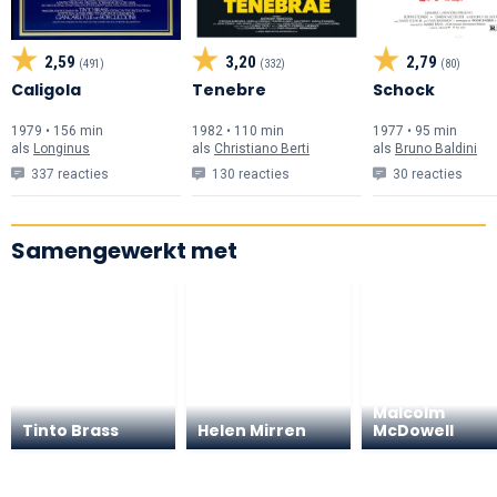
2,59
3,20
2,79
(491)
(332)
(80)
Caligola
Tenebre
Schock
1979 • 156 min
1982 • 110 min
1977 • 95 min
als
Longinus
als
Christiano Berti
als
Bruno Baldini
337 reacties
130 reacties
30 reacties
Samengewerkt met
Malcolm
Tinto Brass
Helen Mirren
McDowell