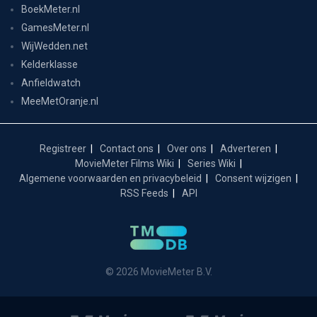
BoekMeter.nl
GamesMeter.nl
WijWedden.net
Kelderklasse
Anfieldwatch
MeeMetOranje.nl
Registreer
Contact ons
Over ons
Adverteren
MovieMeter Films Wiki
Series Wiki
Algemene voorwaarden en privacybeleid
Consent wijzigen
RSS Feeds
API
© 2026 MovieMeter B.V.