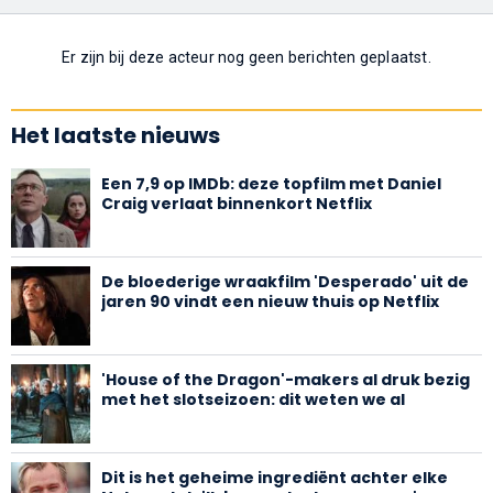
Er zijn bij deze acteur nog geen berichten geplaatst.
Het laatste nieuws
Een 7,9 op IMDb: deze topfilm met Daniel
Craig verlaat binnenkort Netflix
De bloederige wraakfilm 'Desperado' uit de
jaren 90 vindt een nieuw thuis op Netflix
'House of the Dragon'-makers al druk bezig
met het slotseizoen: dit weten we al
Dit is het geheime ingrediënt achter elke