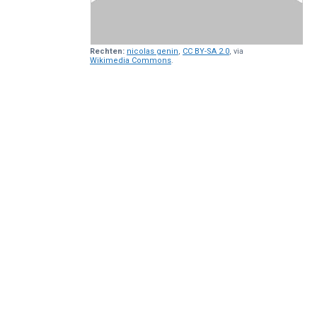
Rechten:
nicolas genin
,
CC BY-SA 2.0
, via
Wikimedia Commons
.