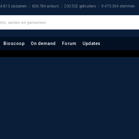
4.813 seizoenen
656.784 acteurs
200.502 gebruikers
9.470.354 stemmen
Bioscoop
On demand
Forum
Updates