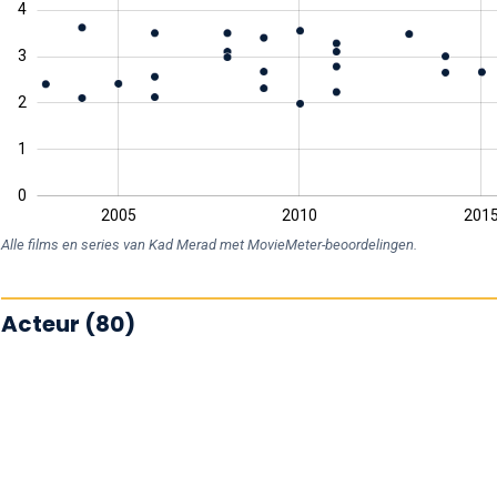
4
3
0
2
1
0
2000
2030
2005
2010
201
L
Alle films en series van Kad Merad met MovieMeter-beoordelingen.
Acteur (80)