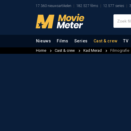
17.360 nieuwsartikelen
182.527 films
12.577 series
3
Nieuws
Films
Series
Cast & crew
TV
Home
Cast & crew
Kad Merad
Filmografie