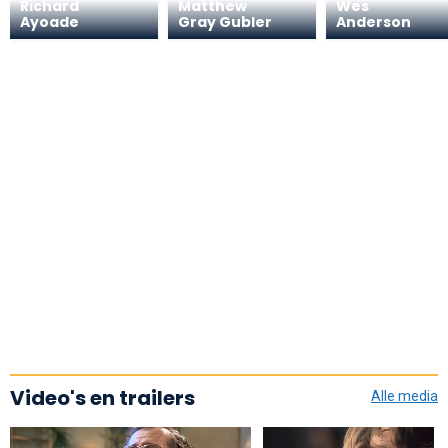
Richard
Matthew
Wes
Ayoade
Gray Gubler
Anderson
Video's en trailers
Alle media