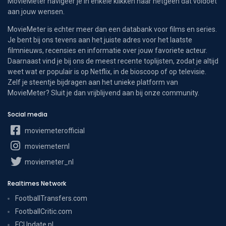
MovieMeter navigeer je in enkele klikken naar hetgeen dat voldoet
aan jouw wensen.
MovieMeter is echter meer dan een databank voor films en series.
Je bent bij ons tevens aan het juiste adres voor het laatste
filmnieuws, recensies en informatie over jouw favoriete acteur.
Daarnaast vind je bij ons de meest recente toplijsten, zodat je altijd
weet wat er populair is op Netflix, in de bioscoop of op televisie.
Zelf je steentje bijdragen aan het unieke platform van
MovieMeter? Sluit je dan vrijblijvend aan bij onze community.
Social media
moviemeterofficial
moviemeternl
moviemeter_nl
Realtimes Network
FootballTransfers.com
FootballCritic.com
FCUpdate.nl