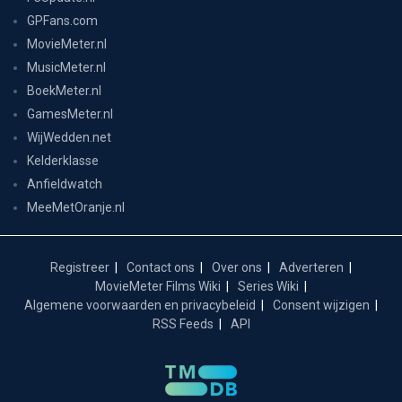
GPFans.com
MovieMeter.nl
MusicMeter.nl
BoekMeter.nl
GamesMeter.nl
WijWedden.net
Kelderklasse
Anfieldwatch
MeeMetOranje.nl
Registreer
Contact ons
Over ons
Adverteren
MovieMeter Films Wiki
Series Wiki
Algemene voorwaarden en privacybeleid
Consent wijzigen
RSS Feeds
API