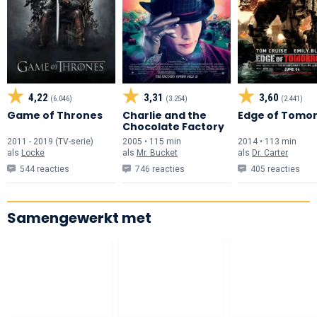
4,22
3,31
3,60
(6.046)
(3.254)
(2.441)
Game of Thrones
Charlie and the
Edge of Tomo
Chocolate Factory
2011 - 2019 (TV-serie)
2005 • 115 min
2014 • 113 min
als
Locke
als
Mr. Bucket
als
Dr. Carter
544 reacties
746 reacties
405 reacties
Samengewerkt met