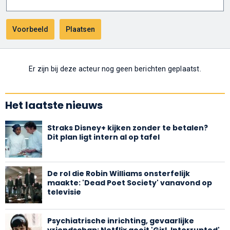
Er zijn bij deze acteur nog geen berichten geplaatst.
Het laatste nieuws
Straks Disney+ kijken zonder te betalen?
Dit plan ligt intern al op tafel
De rol die Robin Williams onsterfelijk
maakte: 'Dead Poet Society' vanavond op
televisie
Psychiatrische inrichting, gevaarlijke
vriendschap: Netflix gooit 'Girl, Interrupted'