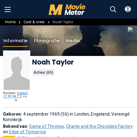
Home
Cast & crew
Noah Taylor
Informatie
Filmografie
Media
Noah Taylor
Acteur (65)
Rechten:
GabboT
,
CC BY-SA 2.0
, via
Wikimedia
Commons
.
Geboren:
4 september 1969 (56) in Londen, Engeland, Verenigd
Koninkrijk
Bekend van:
Game of Thrones
,
Charlie and the Chocolate Factory
en
Edge of Tomorrow