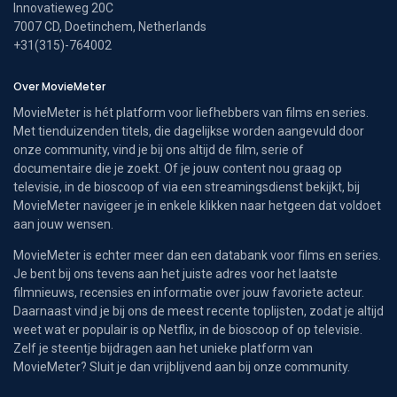
Innovatieweg 20C
7007 CD, Doetinchem, Netherlands
+31(315)-764002
Over MovieMeter
MovieMeter is hét platform voor liefhebbers van films en series.
Met tienduizenden titels, die dagelijkse worden aangevuld door
onze community, vind je bij ons altijd de film, serie of
documentaire die je zoekt. Of je jouw content nou graag op
televisie, in de bioscoop of via een streamingsdienst bekijkt, bij
MovieMeter navigeer je in enkele klikken naar hetgeen dat voldoet
aan jouw wensen.
MovieMeter is echter meer dan een databank voor films en series.
Je bent bij ons tevens aan het juiste adres voor het laatste
filmnieuws, recensies en informatie over jouw favoriete acteur.
Daarnaast vind je bij ons de meest recente toplijsten, zodat je altijd
weet wat er populair is op Netflix, in de bioscoop of op televisie.
Zelf je steentje bijdragen aan het unieke platform van
MovieMeter? Sluit je dan vrijblijvend aan bij onze community.