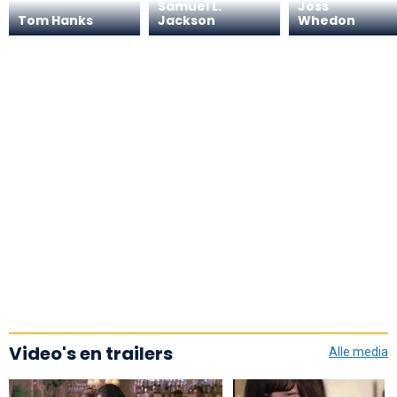
Samuel L.
Joss
Tom Hanks
Jackson
Whedon
Video's en trailers
Alle media