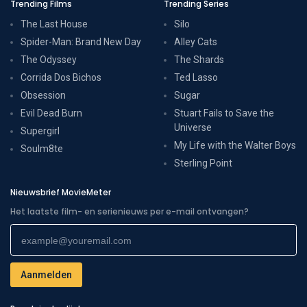
Trending Films
Trending Series
The Last House
Silo
Spider-Man: Brand New Day
Alley Cats
The Odyssey
The Shards
Corrida Dos Bichos
Ted Lasso
Obsession
Sugar
Evil Dead Burn
Stuart Fails to Save the
Universe
Supergirl
My Life with the Walter Boys
Soulm8te
Sterling Point
Nieuwsbrief MovieMeter
Het laatste film- en serienieuws per e-mail ontvangen?