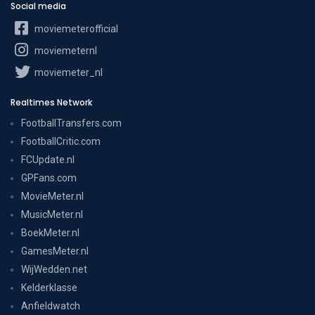
Social media
moviemeterofficial
moviemeternl
moviemeter_nl
Realtimes Network
FootballTransfers.com
FootballCritic.com
FCUpdate.nl
GPFans.com
MovieMeter.nl
MusicMeter.nl
BoekMeter.nl
GamesMeter.nl
WijWedden.net
Kelderklasse
Anfieldwatch