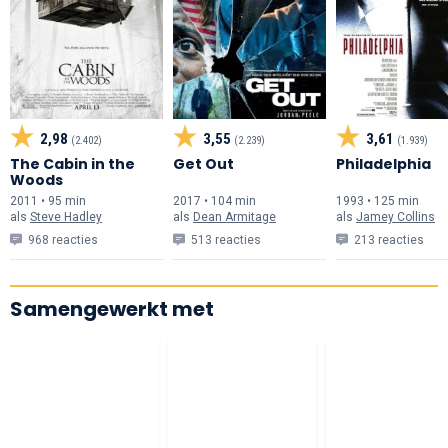
2,98
3,55
3,61
(2.402)
(2.239)
(1.939)
The Cabin in the
Get Out
Philadelphia
Woods
2011 • 95 min
2017 • 104 min
1993 • 125 min
als
Steve Hadley
als
Dean Armitage
als
Jamey Collins
968 reacties
513 reacties
213 reacties
Samengewerkt met