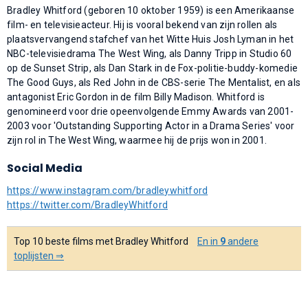
Bradley Whitford (geboren 10 oktober 1959) is een Amerikaanse
film- en televisieacteur. Hij is vooral bekend van zijn rollen als
plaatsvervangend stafchef van het Witte Huis Josh Lyman in het
NBC-televisiedrama The West Wing, als Danny Tripp in Studio 60
op de Sunset Strip, als Dan Stark in de Fox-politie-buddy-komedie
The Good Guys, als Red John in de CBS-serie The Mentalist, en als
antagonist Eric Gordon in de film Billy Madison. Whitford is
genomineerd voor drie opeenvolgende Emmy Awards van 2001-
2003 voor 'Outstanding Supporting Actor in a Drama Series' voor
zijn rol in The West Wing, waarmee hij de prijs won in 2001.
Social Media
https://www.instagram.com/bradleywhitford
https://twitter.com/BradleyWhitford
Top 10 beste films met Bradley Whitford
En in
9
andere
toplijsten ⇒