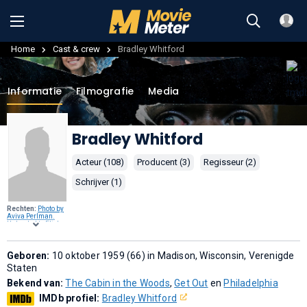
Home
Cast & crew
Bradley Whitford
Informatie
Filmografie
Media
Bradley Whitford
Acteur (108)
Producent (3)
Regisseur (2)
Schrijver (1)
Rechten:
Photo by
Aviva Perlman.
Uploaded to Flickr
on February 14,
2006, by clgregor.
,
CC BY 2.0
, via
Wikimedia
Geboren:
10 oktober 1959 (66) in Madison, Wisconsin, Verenigde
Commons
.
Staten
Bekend van:
The Cabin in the Woods
,
Get Out
en
Philadelphia
IMDb profiel:
Bradley Whitford