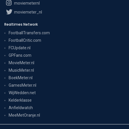
moviemeternl
moviemeter_nl
Realtimes Network
FootballTransfers.com
FootballCritic.com
FCUpdate.nl
GPFans.com
MovieMeter.nl
MusicMeter.nl
BoekMeter.nl
GamesMeter.nl
WijWedden.net
Kelderklasse
Anfieldwatch
MeeMetOranje.nl