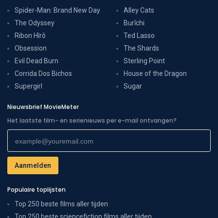
Spider-Man: Brand New Day
Alley Cats
The Odyssey
Burīchi
Ribon Hîrô
Ted Lasso
Obsession
The Shards
Evil Dead Burn
Sterling Point
Corrida Dos Bichos
House of the Dragon
Supergirl
Sugar
Nieuwsbrief MovieMeter
Het laatste film- en serienieuws per e-mail ontvangen?
Populaire toplijsten
Top 250 beste films aller tijden
Top 250 beste sciencefiction films aller tijden