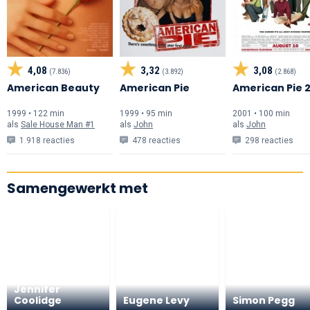
4,08
3,32
3,08
(7.836)
(3.892)
(2.868)
American Beauty
American Pie
American Pie 
1999 • 122 min
1999 • 95 min
2001 • 100 min
als
Sale House Man #1
als
John
als
John
1.918 reacties
478 reacties
298 reacties
Samengewerkt met
Jennifer
Coolidge
Eugene Levy
Simon Pegg