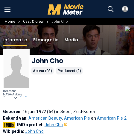
Home
Cast & crew
John Cho
Informatie
Filmografie
Media
John Cho
Acteur (93)
Producent (2)
Rechten:
NASA/Aubrey
Gemignani,
Public
domain
, via
Wikimedia
Commons
.
Geboren:
16 juni 1972 (54) in Seoul, Zuid-Korea
Bekend van:
American Beauty
,
American Pie
en
American Pie 2
IMDb profiel:
John Cho
Wikipedia:
John Cho