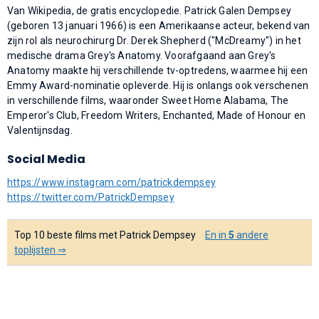
Van Wikipedia, de gratis encyclopedie. Patrick Galen Dempsey
(geboren 13 januari 1966) is een Amerikaanse acteur, bekend van
zijn rol als neurochirurg Dr. Derek Shepherd ("McDreamy") in het
medische drama Grey's Anatomy. Voorafgaand aan Grey's
Anatomy maakte hij verschillende tv-optredens, waarmee hij een
Emmy Award-nominatie opleverde. Hij is onlangs ook verschenen
in verschillende films, waaronder Sweet Home Alabama, The
Emperor's Club, Freedom Writers, Enchanted, Made of Honour en
Valentijnsdag.
Social Media
https://www.instagram.com/patrickdempsey
https://twitter.com/PatrickDempsey
Top 10 beste films met Patrick Dempsey
En in
5
andere
toplijsten ⇒