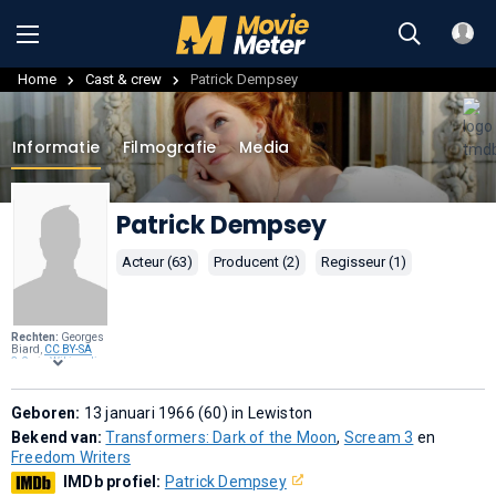
Home
Cast & crew
Patrick Dempsey
Informatie
Filmografie
Media
Patrick Dempsey
Acteur (63)
Producent (2)
Regisseur (1)
Rechten:
Georges
Biard,
CC BY-SA
3.0
, via
Wikimedia
Commons
.
Geboren:
13 januari 1966 (60) in Lewiston
Bekend van:
Transformers: Dark of the Moon
,
Scream 3
en
Freedom Writers
IMDb profiel:
Patrick Dempsey