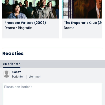
Freedom Writers (2007)
The Emperor's C
Drama / Biografie
Drama
Reacties
0 Berichten
Gast
berichten
stemmen