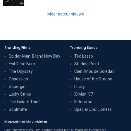
Meer acteur nieuws
Trending Films
Trending Series
Spider-Man: Brand New Day
Ted Lasso
Evil Dead Burn
Sterling Point
The Odyssey
Cien Años de Soledad
Obsession
House of the Dragon
Supergirl
Lucky
Lucky Strike
X-Men '97
The Isolate Thief
Futurama
Soulm8te
Special Ops: Lioness
Nieuwsbrief MovieMeter
Het laatste film- en serienieuws per e-mail ontvangen?