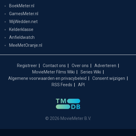
BoekMeter.nl
GamesMeter.nl
WijWedden.net
Kelderklasse
Anfieldwatch
MeeMetOranje.nl
Registreer
Contact ons
Over ons
Adverteren
MovieMeter Films Wiki
Series Wiki
Algemene voorwaarden en privacybeleid
Consent wijzigen
RSS Feeds
API
© 2026 MovieMeter B.V.