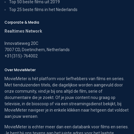
Top 50 beste films uit 2019
Top 25 beste films in het Nederlands
Corporate & Media
Realtimes Network
Innovatieweg 20C
7007 CD, Doetinchem, Netherlands
+31(315)-764002
Over MovieMeter
MovieMeter is hét platform voor liefhebbers van films en series.
Met tienduizenden titels, die dagelijkse worden aangevuld door
onze community, vind je bij ons altijd de film, serie of
documentaire die je zoekt. Of je jouw content nou graag op
televisie, in de bioscoop of via een streamingsdienst bekijkt, bij
MovieMeter navigeer je in enkele klikken naar hetgeen dat voldoet
aan jouw wensen.
MovieMeter is echter meer dan een databank voor films en series.
Je bent bij ons tevens aan het juiste adres voor het laatste