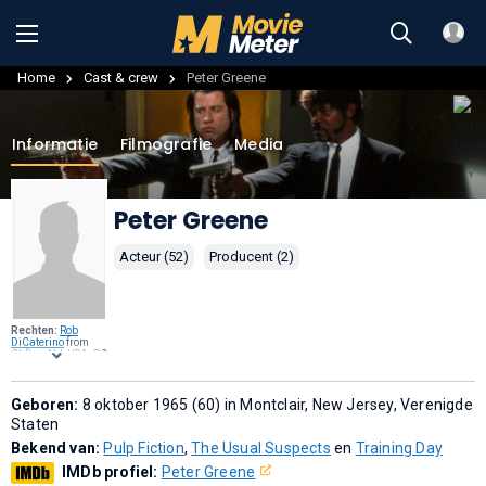
Home
Cast & crew
Peter Greene
Informatie
Filmografie
Media
Peter Greene
Acteur (52)
Producent (2)
Rechten:
Rob
DiCaterino
from
Clifton, NJ, USA,
CC
BY 2.0
, via
Wikimedia
Commons
.
Geboren:
8 oktober 1965 (60) in Montclair, New Jersey, Verenigde
Staten
Bekend van:
Pulp Fiction
,
The Usual Suspects
en
Training Day
IMDb profiel:
Peter Greene