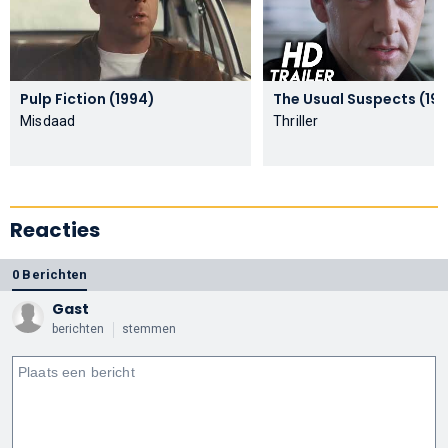
Pulp Fiction (1994)
The Usual Suspec
Misdaad
Thriller
Reacties
0 Berichten
Gast
berichten
stemmen