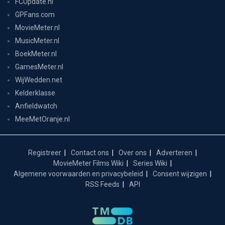
FCUpdate.nl
GPFans.com
MovieMeter.nl
MusicMeter.nl
BoekMeter.nl
GamesMeter.nl
WijWedden.net
Kelderklasse
Anfieldwatch
MeeMetOranje.nl
Registreer
Contact ons
Over ons
Adverteren
MovieMeter Films Wiki
Series Wiki
Algemene voorwaarden en privacybeleid
Consent wijzigen
RSS Feeds
API