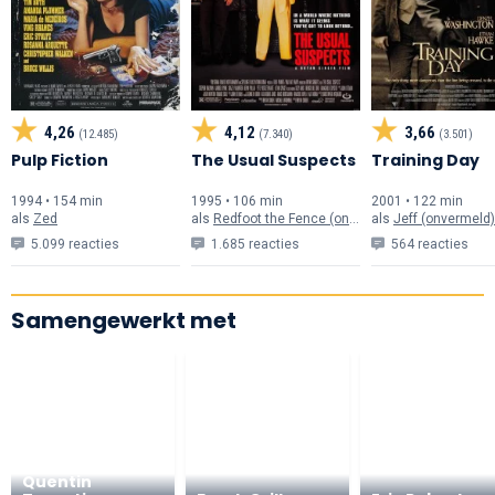
4,26
4,12
3,66
(12.485)
(7.340)
(3.501)
Pulp Fiction
The Usual Suspects
Training Day
1994 • 154 min
1995 • 106 min
2001 • 122 min
als
Zed
als
Redfoot the Fence (onvermeld)
als
Jeff (onvermeld)
5.099 reacties
1.685 reacties
564 reacties
Samengewerkt met
Quentin