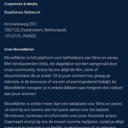
Corporate & Media
Realtimes Network
Innovatieweg 20C
7007 CD, Doetinchem, Netherlands
+31(315)-764002
Over MovieMeter
MovieMeter is hét platform voor liefhebbers van films en series.
Met tienduizenden titels, die dagelijkse worden aangevuld door
onze community, vind je bij ons altijd de film, serie of
documentaire die je zoekt. Of je jouw content nou graag op
televisie, in de bioscoop of via een streamingsdienst bekijkt, bij
MovieMeter navigeer je in enkele klikken naar hetgeen dat voldoet
aan jouw wensen.
MovieMeter is echter meer dan een databank voor films en series.
Je bent bij ons tevens aan het juiste adres voor het laatste
filmnieuws, recensies en informatie over jouw favoriete acteur.
Daarnaast vind je bij ons de meest recente toplijsten, zodat je altijd
weet wat er populair is op Netflix, in de bioscoop of op televisie.