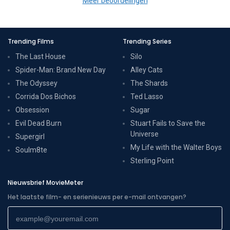
Meer beoordelingen
Trending Films
Trending Series
The Last House
Silo
Spider-Man: Brand New Day
Alley Cats
The Odyssey
The Shards
Corrida Dos Bichos
Ted Lasso
Obsession
Sugar
Evil Dead Burn
Stuart Fails to Save the
Universe
Supergirl
My Life with the Walter Boys
Soulm8te
Sterling Point
Nieuwsbrief MovieMeter
Het laatste film- en serienieuws per e-mail ontvangen?