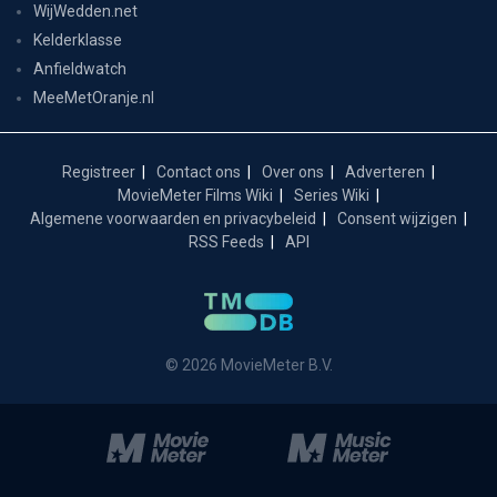
WijWedden.net
Kelderklasse
Anfieldwatch
MeeMetOranje.nl
Registreer
Contact ons
Over ons
Adverteren
MovieMeter Films Wiki
Series Wiki
Algemene voorwaarden en privacybeleid
Consent wijzigen
RSS Feeds
API
© 2026 MovieMeter B.V.