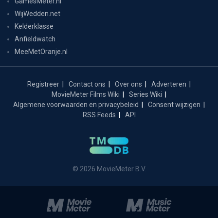
GamesMeter.nl
WijWedden.net
Kelderklasse
Anfieldwatch
MeeMetOranje.nl
Registreer
Contact ons
Over ons
Adverteren
MovieMeter Films Wiki
Series Wiki
Algemene voorwaarden en privacybeleid
Consent wijzigen
RSS Feeds
API
© 2026 MovieMeter B.V.