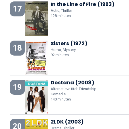
In the Line of Fire (1993)
17
Actie, Thriller
128 minuten
Sisters (1972)
18
Horror, Mystery
92 minuten
Dostana (2008)
19
Alternatieve titel: Friendship
Komedie
140 minuten
2LDK (2003)
20
Drama, Thriller