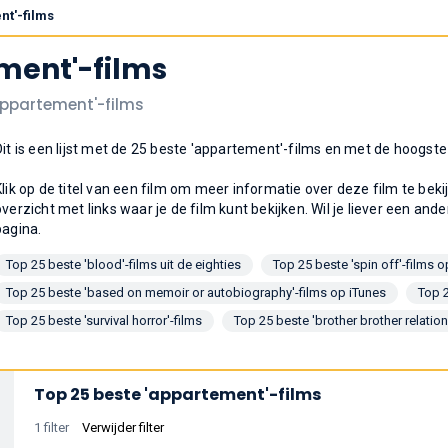
nt'-films
ment'-films
'appartement'-films
Dit is een lijst met de 25 beste 'appartement'-films en met de hoogs
Klik op de titel van een film om meer informatie over deze film te bek
overzicht met links waar je de film kunt bekijken. Wil je liever een ande
pagina.
Top 25 beste 'blood'-films uit de eighties
Top 25 beste 'spin off'-films o
Top 25 beste 'based on memoir or autobiography'-films op iTunes
Top 2
Top 25 beste 'survival horror'-films
Top 25 beste 'brother brother relatio
Top 25 beste 'appartement'-films
1 filter
Verwijder filter