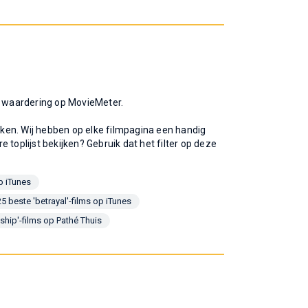
te waardering op MovieMeter.
ijken. Wij hebben op elke filmpagina een handig
re toplijst bekijken? Gebruik dat het filter op deze
p iTunes
5 beste 'betrayal'-films op iTunes
nship'-films op Pathé Thuis