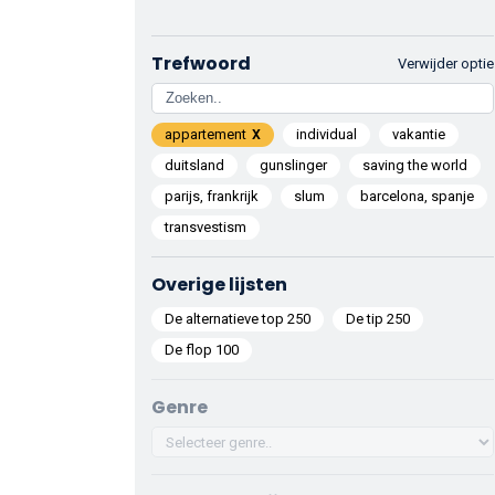
Trefwoord
Verwijder optie
appartement
individual
vakantie
duitsland
gunslinger
saving the world
parijs, frankrijk
slum
barcelona, spanje
transvestism
Overige lijsten
De alternatieve top 250
De tip 250
De flop 100
Genre