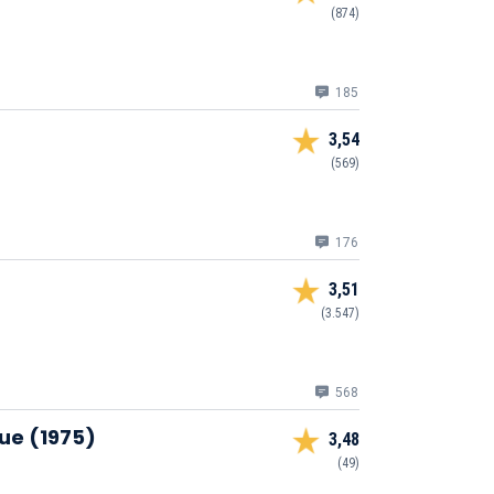
(874)
185
3,54
(569)
176
3,51
(3.547)
568
ue (1975)
3,48
(49)