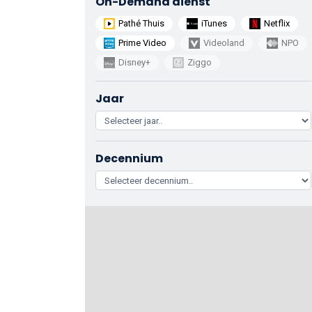
On-Demand dienst
Pathé Thuis
iTunes
Netflix
Prime Video
Videoland
NPO
Disney+
Ziggo
Jaar
Decennium