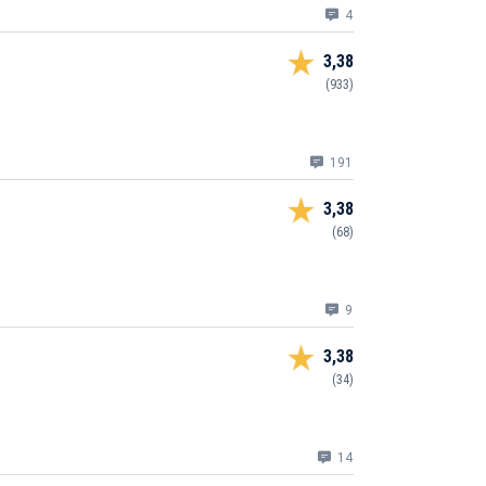
4
3,38
(933)
191
3,38
(68)
9
3,38
(34)
14