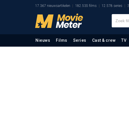
17.367 nieuwsartikelen
182.535 films
12.578 series
3
Nieuws
Films
Series
Cast & crew
TV