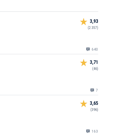
3,93
(2.357)
640
3,71
(46)
7
3,65
(396)
163