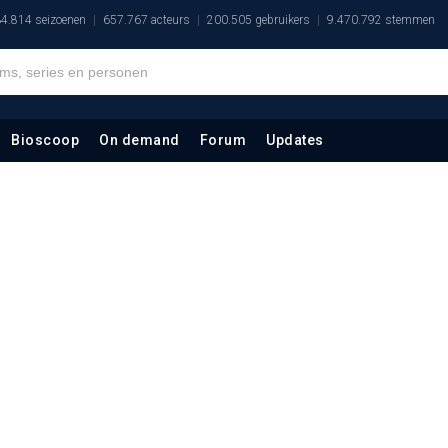
4.814 seizoenen
657.767 acteurs
200.505 gebruikers
9.470.792 stemmen
Bioscoop
On demand
Forum
Updates