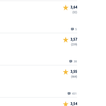
3,64
(32)
5
3,57
(239)
38
3,55
(664)
431
3,54