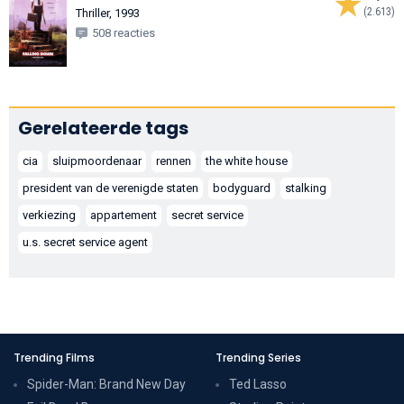
(2.613)
Thriller, 1993
508 reacties
Gerelateerde tags
cia
sluipmoordenaar
rennen
the white house
president van de verenigde staten
bodyguard
stalking
verkiezing
appartement
secret service
u.s. secret service agent
Trending Films
Trending Series
Spider-Man: Brand New Day
Ted Lasso