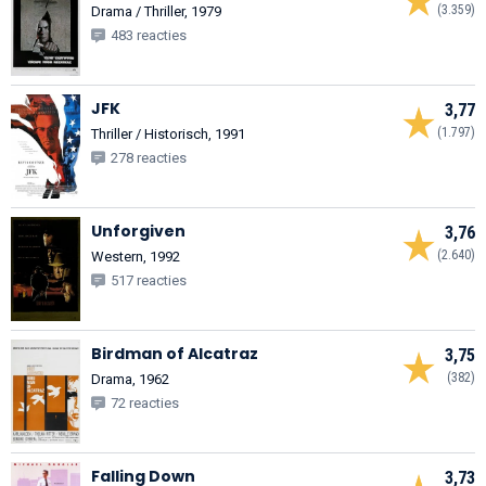
(3.359)
Drama / Thriller, 1979
483 reacties
JFK
3,77
(1.797)
Thriller / Historisch, 1991
278 reacties
Unforgiven
3,76
(2.640)
Western, 1992
517 reacties
Birdman of Alcatraz
3,75
(382)
Drama, 1962
72 reacties
Falling Down
3,73