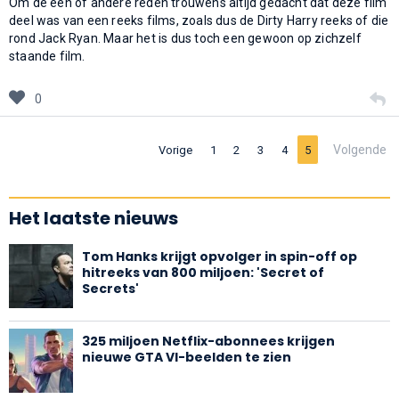
Om de één of andere reden trouwens altijd gedacht dat deze film
deel was van een reeks films, zoals dus de Dirty Harry reeks of die
rond Jack Ryan. Maar het is dus toch een gewoon op zichzelf
staande film.
0
Volgende
Vorige
1
2
3
4
5
Het laatste nieuws
Tom Hanks krijgt opvolger in spin-off op
hitreeks van 800 miljoen: 'Secret of
Secrets'
325 miljoen Netflix-abonnees krijgen
nieuwe GTA VI-beelden te zien