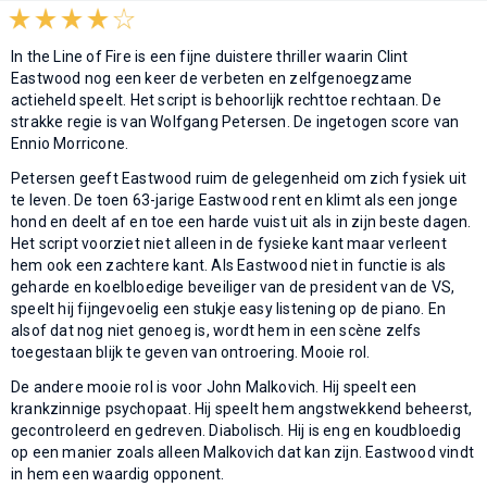
In the Line of Fire is een fijne duistere thriller waarin Clint
Eastwood nog een keer de verbeten en zelfgenoegzame
actieheld speelt. Het script is behoorlijk rechttoe rechtaan. De
strakke regie is van Wolfgang Petersen. De ingetogen score van
Ennio Morricone.
Petersen geeft Eastwood ruim de gelegenheid om zich fysiek uit
te leven. De toen 63-jarige Eastwood rent en klimt als een jonge
hond en deelt af en toe een harde vuist uit als in zijn beste dagen.
Het script voorziet niet alleen in de fysieke kant maar verleent
hem ook een zachtere kant. Als Eastwood niet in functie is als
geharde en koelbloedige beveiliger van de president van de VS,
speelt hij fijngevoelig een stukje easy listening op de piano. En
alsof dat nog niet genoeg is, wordt hem in een scène zelfs
toegestaan blijk te geven van ontroering. Mooie rol.
De andere mooie rol is voor John Malkovich. Hij speelt een
krankzinnige psychopaat. Hij speelt hem angstwekkend beheerst,
gecontroleerd en gedreven. Diabolisch. Hij is eng en koudbloedig
op een manier zoals alleen Malkovich dat kan zijn. Eastwood vindt
in hem een waardig opponent.