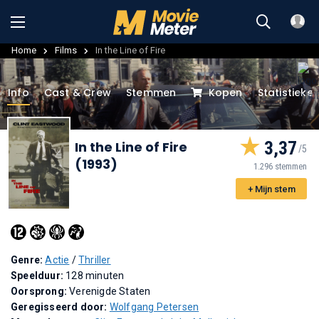
Home
Films
In the Line of Fire
Info
Cast & Crew
Stemmen
Kopen
Statistieke
3,37
In the Line of Fire
(1993)
1.296 stemmen
+ Mijn stem
Genre:
Actie
/
Thriller
Speelduur:
128 minuten
Oorsprong:
Verenigde Staten
Geregisseerd door:
Wolfgang Petersen