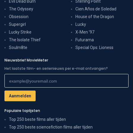
Evil Dead Burn
Sterling Point
The Odyssey
Cien Años de Soledad
Obsession
House of the Dragon
Supergirl
Lucky
Lucky Strike
X-Men '97
The Isolate Thief
Futurama
Soulm8te
Special Ops: Lioness
Nieuwsbrief MovieMeter
Het laatste film- en serienieuws per e-mail ontvangen?
Populaire toplijsten
Top 250 beste films aller tijden
Top 250 beste sciencefiction films aller tijden