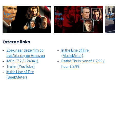
Externe links
Zoek naar deze film op
In the Line of Fire
dvd/blu-ray op Amazon
(MusicMeter)
IMDb (7,2 / 124041)
Pathé Thuis: vanaf € 7,99 /
Trailer (YouTube)
huur € 2,99
In the Line of Fire
(BoekMeter)