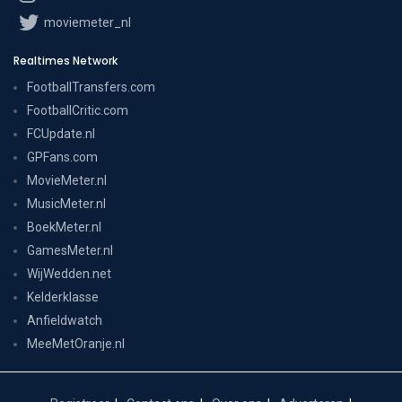
moviemeter_nl
Realtimes Network
FootballTransfers.com
FootballCritic.com
FCUpdate.nl
GPFans.com
MovieMeter.nl
MusicMeter.nl
BoekMeter.nl
GamesMeter.nl
WijWedden.net
Kelderklasse
Anfieldwatch
MeeMetOranje.nl