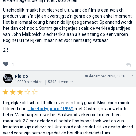
ervaren agent die hij moet voorstellen.
Uiteindelijk maakt het niet veel uit, want de film is een typisch
product van z'n tijd en overstijgt z'n genre op geen enkel moment.
Het is allemaal keurig binnen de lijntjes gemaakt. Spannend wordt
het dan ook nooit. Sommige dingetjes zoals de verkleedpartijtjes
van John Malkovich' slechterik slaan als een tang op een varken.
Nog net uit te kijken, maar niet voor herhaling vatbaar.
2,5
1
Fisico
30 december 2020, 10:10 uur
10039 berichten
5398 stemmen
Degelijke old school thriller over een bodyguard. Misschien minder
flitsend dan
The Bodyguard (1992)
met Costner, maar wel iets
beter. Vandaag zien we het Eastwood zeker niet meer doen,
maar ook 27 jaar geleden al botste Eastwood toch wat op zijn
limieten in zijn actieve rol. Uiteraard ook omdat dit zo gestipuleerd
werd voor zijn personage dat de houdbaarheidsdatum