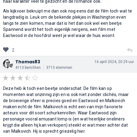
haar karakter veel te gezocht en de romance ook.
Als kijkvoer bekruipt me dan ook nog eens dat de film toch wat te
langdradig is. Leuk om de bekende plekjes in Washington even
langs te zien komen, maar dat is het dan ook wel een beetje.
Spannend wordt het toch eigenlijk nergens, een film met
Eastwood in de hoofdrol weet je wel waar de huis woont.
2
Thomas83
16 april 2024, 20:29 uur
4113 berichten
3713 stemmen
Deze heb ik toch een beetje onderschat. De film kan op
momenten wat onzinnig zijn en is ook niet zonder clichés, maar
de broeierige sfeer is precies goed en Eastwood en Malkovich
maken echt de film. Malkovich is echt een van mijn favoriete
acteurs voor dit soort schurkenrollen. Waar Eastwood zijn
personage vooral amusant lomp is (en wat heerlijke oneliners
krijgt die alleen hij kan verkopen) steekt er wat meer achter dat
van Malkovich. Hij is oprecht griezelig hier.