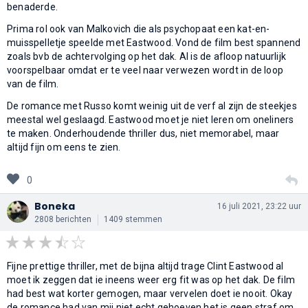
benaderde.
Prima rol ook van Malkovich die als psychopaat een kat-en-
muisspelletje speelde met Eastwood. Vond de film best spannend
zoals bvb de achtervolging op het dak. Al is de afloop natuurlijk
voorspelbaar omdat er te veel naar verwezen wordt in de loop
van de film.
De romance met Russo komt weinig uit de verf al zijn de steekjes
meestal wel geslaagd. Eastwood moet je niet leren om oneliners
te maken. Onderhoudende thriller dus, niet memorabel, maar
altijd fijn om eens te zien.
0
Boneka
16 juli 2021, 23:22 uur
2808 berichten
1409 stemmen
Fijne prettige thriller, met de bijna altijd trage Clint Eastwood al
moet ik zeggen dat ie ineens weer erg fit was op het dak. De film
had best wat korter gemogen, maar vervelen doet ie nooit. Okay
de romance had van mij niet echt gehoeven het is geen straf om