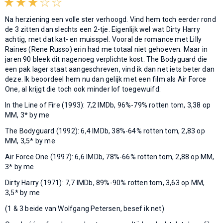
Na herziening een volle ster verhoogd. Vind hem toch eerder rond
de 3 zitten dan slechts een 2-tje. Eigenlijk wel wat Dirty Harry
achtig, met dat kat- en muisspel. Vooral de romance met Lilly
Raines (Rene Russo) erin had me totaal niet gehoeven. Maar in
jaren 90 bleek dit nagenoeg verplichte kost. The Bodyguard die
een pak lager staat aangeschreven, vind ik dan net iets beter dan
deze. Ik beoordeel hem nu dan gelijk met een film als Air Force
One, al krijgt die toch ook minder lof toegewuifd:
In the Line of Fire (1993): 7,2 IMDb, 96%-79% rotten tom, 3,38 op
MM, 3* by me
The Bodyguard (1992): 6,4 IMDb, 38%-64% rotten tom, 2,83 op
MM, 3,5* by me
Air Force One (1997): 6,6 IMDb, 78%-66% rotten tom, 2,88 op MM,
3* by me
Dirty Harry (1971): 7,7 IMDb, 89%-90% rotten tom, 3,63 op MM,
3,5* by me
(1 & 3 beide van Wolfgang Petersen, besef ik net)