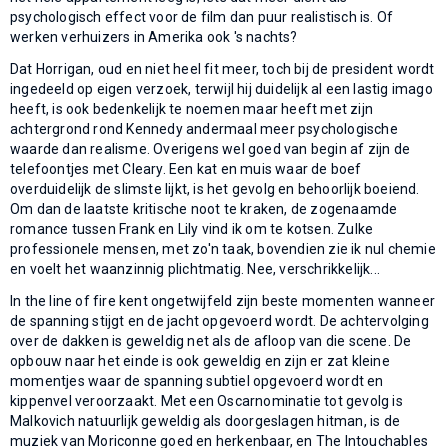
psychologisch effect voor de film dan puur realistisch is. Of
werken verhuizers in Amerika ook 's nachts?
Dat Horrigan, oud en niet heel fit meer, toch bij de president wordt
ingedeeld op eigen verzoek, terwijl hij duidelijk al een lastig imago
heeft, is ook bedenkelijk te noemen maar heeft met zijn
achtergrond rond Kennedy andermaal meer psychologische
waarde dan realisme. Overigens wel goed van begin af zijn de
telefoontjes met Cleary. Een kat en muis waar de boef
overduidelijk de slimste lijkt, is het gevolg en behoorlijk boeiend.
Om dan de laatste kritische noot te kraken, de zogenaamde
romance tussen Frank en Lily vind ik om te kotsen. Zulke
professionele mensen, met zo'n taak, bovendien zie ik nul chemie
en voelt het waanzinnig plichtmatig. Nee, verschrikkelijk...
In the line of fire kent ongetwijfeld zijn beste momenten wanneer
de spanning stijgt en de jacht opgevoerd wordt. De achtervolging
over de dakken is geweldig net als de afloop van die scene. De
opbouw naar het einde is ook geweldig en zijn er zat kleine
momentjes waar de spanning subtiel opgevoerd wordt en
kippenvel veroorzaakt. Met een Oscarnominatie tot gevolg is
Malkovich natuurlijk geweldig als doorgeslagen hitman, is de
muziek van Moriconne goed en herkenbaar, en The Intouchables