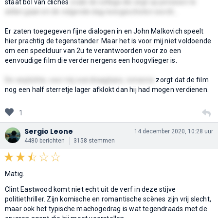
staat bol van clichés
zoals de collega die zegt op pensioen te
willen gaan en de volgende dag neergeschoten wordt...
Er zaten toegegeven fijne dialogen in en John Malkovich speelt
hier prachtig de tegenstander. Maar het is voor mij niet voldoende
om een speelduur van 2u te verantwoorden voor zo een
eenvoudige film die verder nergens een hoogvlieger is.
De verplichte, voor mij overdraagbare, romance
zorgt dat de film
nog een half sterretje lager afklokt dan hij had mogen verdienen.
1
Sergio Leone
14 december 2020, 10:28 uur
4480 berichten
3158 stemmen
Matig.
Clint Eastwood komt niet echt uit de verf in deze stijve
politiethriller. Zijn komische en romantische scènes zijn vrij slecht,
maar ook het typische machogedrag is wat tegendraads met de