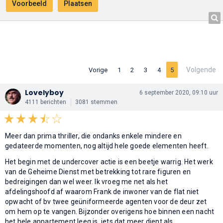
Volgende
Vorige
1
2
3
4
5
Lovelyboy
6 september 2020, 09:10 uur
4111 berichten
3081 stemmen
Meer dan prima thriller, die ondanks enkele mindere en
gedateerde momenten, nog altijd hele goede elementen heeft.
Het begin met de undercover actie is een beetje warrig. Het werk
van de Geheime Dienst met betrekking tot rare figuren en
bedreigingen dan wel weer. Ik vroeg me net als het
afdelingshoofd af waarom Frank de inwoner van de flat niet
opwacht of bv twee geüniformeerde agenten voor de deur zet
om hem op te vangen. Bijzonder overigens hoe binnen een nacht
het hele appartement leeg is, iets dat meer dient als