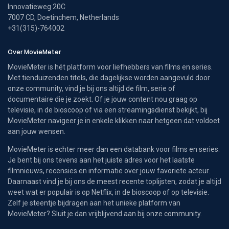
Innovatieweg 20C
7007 CD, Doetinchem, Netherlands
+31(315)-764002
Over MovieMeter
MovieMeter is hét platform voor liefhebbers van films en series.
Met tienduizenden titels, die dagelijkse worden aangevuld door
onze community, vind je bij ons altijd de film, serie of
documentaire die je zoekt. Of je jouw content nou graag op
televisie, in de bioscoop of via een streamingsdienst bekijkt, bij
MovieMeter navigeer je in enkele klikken naar hetgeen dat voldoet
aan jouw wensen.
MovieMeter is echter meer dan een databank voor films en series.
Je bent bij ons tevens aan het juiste adres voor het laatste
filmnieuws, recensies en informatie over jouw favoriete acteur.
Daarnaast vind je bij ons de meest recente toplijsten, zodat je altijd
weet wat er populair is op Netflix, in de bioscoop of op televisie.
Zelf je steentje bijdragen aan het unieke platform van
MovieMeter? Sluit je dan vrijblijvend aan bij onze community.