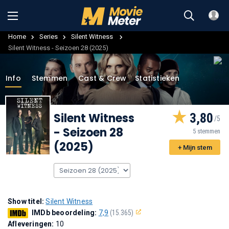
Home
Series
Silent Witness
Silent Witness - Seizoen 28 (2025)
Info
Stemmen
Cast & Crew
Statistieken
Silent Witness
3,80
- Seizoen 28
5 stemmen
(2025)
+ Mijn stem
Show titel:
Silent Witness
IMDb beoordeling:
7,9
(15.365)
Afleveringen:
10