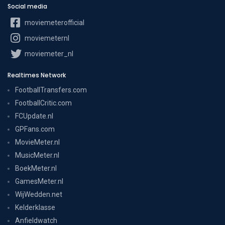
Social media
moviemeterofficial
moviemeternl
moviemeter_nl
Realtimes Network
FootballTransfers.com
FootballCritic.com
FCUpdate.nl
GPFans.com
MovieMeter.nl
MusicMeter.nl
BoekMeter.nl
GamesMeter.nl
WijWedden.net
Kelderklasse
Anfieldwatch