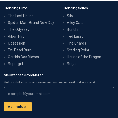
Trending Films
Trending Series
The Last House
Silo
Spider-Man: Brand New Day
Alley Cats
The Odyssey
Burīchi
Ribon Hîrô
Ted Lasso
Obsession
The Shards
Evil Dead Burn
Sterling Point
Corrida Dos Bichos
House of the Dragon
Supergirl
Sugar
Nieuwsbrief MovieMeter
Het laatste film- en serienieuws per e-mail ontvangen?