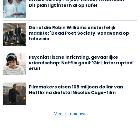
Dit plan ligt intern al op tafel
De rol die Robin Williams onsterfelijk
maakte: 'Dead Poet Society' vanavond op
televisie
Psychiatrische inrichting, gevaarlijke
vriendschap: Netflix gooit 'Girl, Interrupted'
eruit
Filmmakers eisen 105 miljoen dollar van
Netflix na diefstal Nicolas Cage-film
Meer filmnieuws