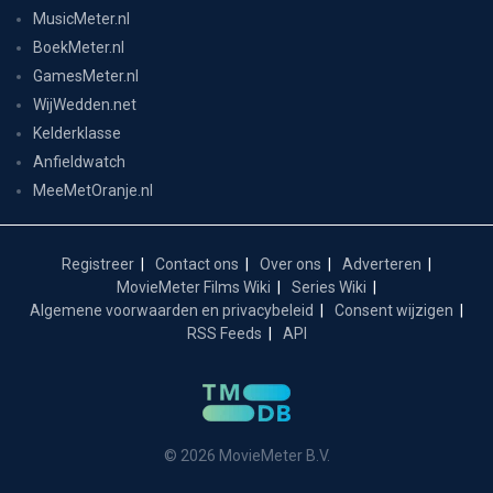
MusicMeter.nl
BoekMeter.nl
GamesMeter.nl
WijWedden.net
Kelderklasse
Anfieldwatch
MeeMetOranje.nl
Registreer
Contact ons
Over ons
Adverteren
MovieMeter Films Wiki
Series Wiki
Algemene voorwaarden en privacybeleid
Consent wijzigen
RSS Feeds
API
© 2026 MovieMeter B.V.