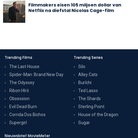
Filmmakers eisen 105 miljoen dollar van
Netflix na diefstal Nicolas Cage-film
Trending Films
Trending Series
The Last House
Silo
Spider-Man: Brand New Day
Alley Cats
The Odyssey
Burīchi
Ribon Hîrô
Ted Lasso
Obsession
The Shards
Evil Dead Burn
Sterling Point
Corrida Dos Bichos
House of the Dragon
Supergirl
Sugar
Nieuwsbrief MovieMeter