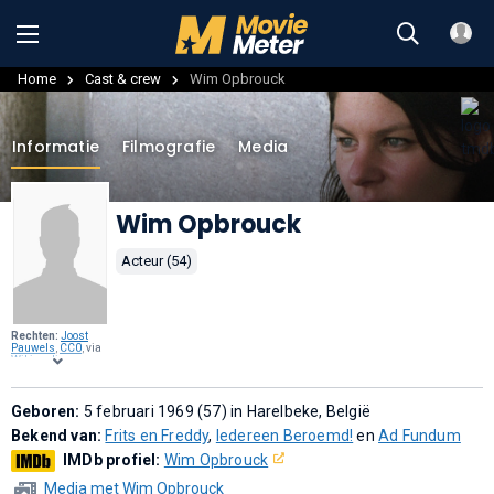
Home
Cast & crew
Wim Opbrouck
Informatie
Filmografie
Media
Wim Opbrouck
Acteur (54)
Rechten:
Joost
Pauwels
,
CC0
, via
Wikimedia
Commons
.
Geboren:
5 februari 1969 (57) in Harelbeke, België
Bekend van:
Frits en Freddy
,
Iedereen Beroemd!
en
Ad Fundum
IMDb profiel:
Wim Opbrouck
Media met Wim Opbrouck