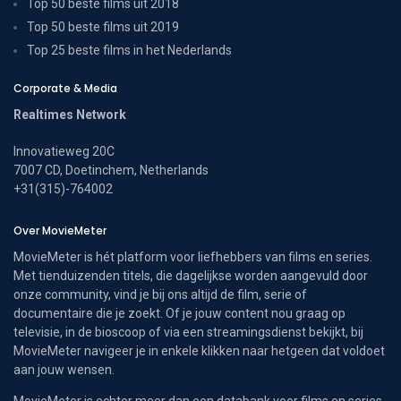
Top 50 beste films uit 2018
Top 50 beste films uit 2019
Top 25 beste films in het Nederlands
Corporate & Media
Realtimes Network
Innovatieweg 20C
7007 CD, Doetinchem, Netherlands
+31(315)-764002
Over MovieMeter
MovieMeter is hét platform voor liefhebbers van films en series.
Met tienduizenden titels, die dagelijkse worden aangevuld door
onze community, vind je bij ons altijd de film, serie of
documentaire die je zoekt. Of je jouw content nou graag op
televisie, in de bioscoop of via een streamingsdienst bekijkt, bij
MovieMeter navigeer je in enkele klikken naar hetgeen dat voldoet
aan jouw wensen.
MovieMeter is echter meer dan een databank voor films en series.