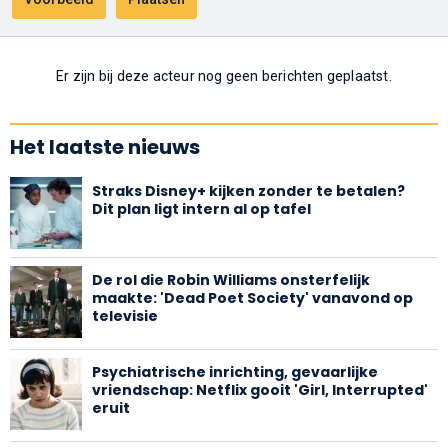
Er zijn bij deze acteur nog geen berichten geplaatst.
Het laatste nieuws
Straks Disney+ kijken zonder te betalen?
Dit plan ligt intern al op tafel
De rol die Robin Williams onsterfelijk
maakte: 'Dead Poet Society' vanavond op
televisie
Psychiatrische inrichting, gevaarlijke
vriendschap: Netflix gooit 'Girl, Interrupted'
eruit