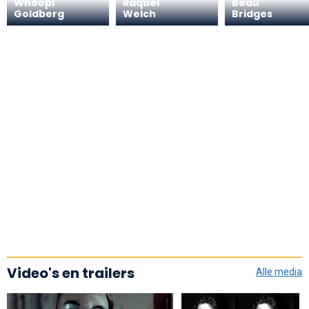
Whoopi
Raquel
Beau
Goldberg
Welch
Bridges
Video's en trailers
Alle media