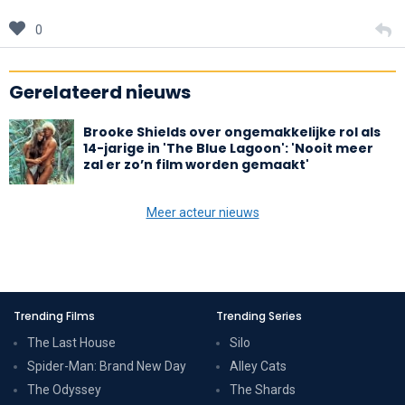
0
Gerelateerd nieuws
Brooke Shields over ongemakkelijke rol als
14-jarige in 'The Blue Lagoon': 'Nooit meer
zal er zo’n film worden gemaakt'
Meer acteur nieuws
Trending Films
Trending Series
The Last House
Silo
Spider-Man: Brand New Day
Alley Cats
The Odyssey
The Shards