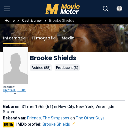
Home
Cast & crew
Brooke Shields
Informatie
Filmografie
Media
Brooke Shields
Actrice (88)
Producent (3)
Rechten:
Greg2600
,
CC BY-
SA 2.0
, via
Wikimedia
Commons
.
Geboren:
31 mei 1965 (61) in New City, New York, Verenigde
Staten
Bekend van:
Friends
,
The Simpsons
en
The Other Guys
IMDb profiel:
Brooke Shields