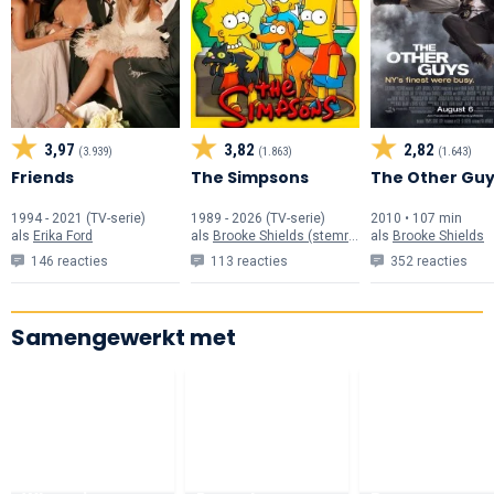
3,97
3,82
2,82
(3.939)
(1.863)
(1.643)
Friends
The Simpsons
The Other Gu
1994 - 2021 (TV-serie)
1989 - 2026 (TV-serie)
2010 • 107 min
als
Erika Ford
als
Brooke Shields (stemrol)
als
Brooke Shields
146 reacties
113 reacties
352 reacties
Samengewerkt met