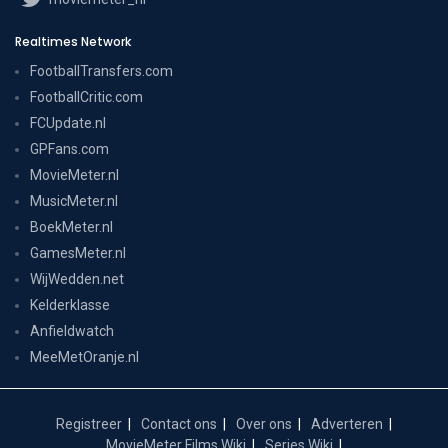
Realtimes Network
FootballTransfers.com
FootballCritic.com
FCUpdate.nl
GPFans.com
MovieMeter.nl
MusicMeter.nl
BoekMeter.nl
GamesMeter.nl
WijWedden.net
Kelderklasse
Anfieldwatch
MeeMetOranje.nl
Registreer
Contact ons
Over ons
Adverteren
MovieMeter Films Wiki
Series Wiki