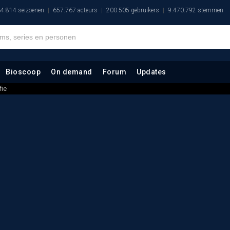
4.814 seizoenen
657.767 acteurs
200.505 gebruikers
9.470.792 stemmen
Bioscoop
On demand
Forum
Updates
fie