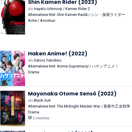
Shin Kamen Rider (2023)
als
Hayato Ichimonji / Kamen Rider 2
Alternatieve titel: Shin Kamen Raidā / シン・仮面ライダー
Actie / Avontuur
Haken Anime! (2022)
als
Satoru Yukishiro
Alternatieve titel: Anime Supremacy! / ハケンアニメ！
Drama
Mayonaka Otome Sensô (2022)
als
Black Suit
Alternatieve titel: The Midnight Maiden War / 真夜中乙女戦争
Drama
2 reacties