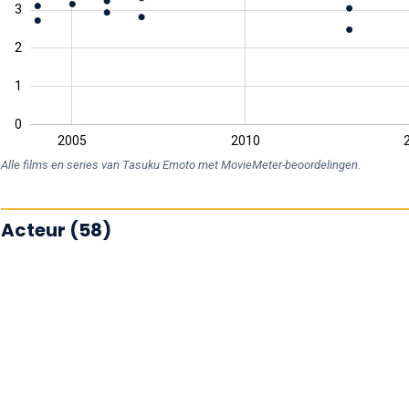
3
0
2
1
0
2000
2025
2005
2010
L
Alle films en series van Tasuku Emoto met MovieMeter-beoordelingen.
Acteur (58)