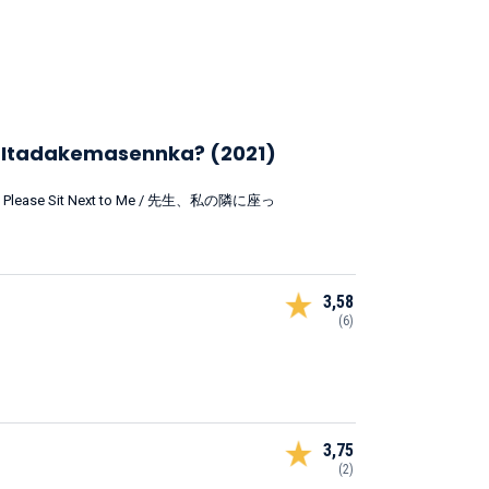
te Itadakemasennka? (2021)
eacher, Please Sit Next to Me / 先生、私の隣に座っ
3,58
(6)
3,75
(2)