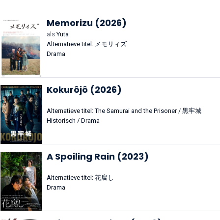
Memorizu (2026)
als
Yuta
Alternatieve titel: メモリィズ
Drama
Kokurôjô (2026)
Alternatieve titel: The Samurai and the Prisoner / 黒牢城
Historisch / Drama
A Spoiling Rain (2023)
Alternatieve titel: 花腐し
Drama