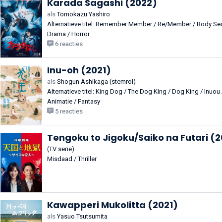
Karada Sagashi (2022)
als
Tomokazu Yashiro
Alternatieve titel: Remember Member / Re/Member / Body
Drama / Horror
6 reacties
Inu-oh (2021)
als
Shogun Ashikaga (stemrol)
Alternatieve titel: King Dog / The Dog King / Dog King / Inuou 
Animatie / Fantasy
5 reacties
Tengoku to Jigoku/Saiko na Futari (2
(TV serie)
Misdaad / Thriller
Kawapperi Mukolitta (2021)
als
Yasuo Tsutsumita