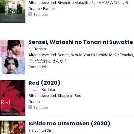
Alternatieve titel: Riverside Mukolitta / 川っぺりムコリッタ
Drama / Familie
1 reactie
Sensei, Watashi no Tonari ni Suwat
als
Toshio
Alternatieve titel: Sensei, Would You Sit beside Me? / T
ていただけませんか？
Romantiek
Red (2020)
als
Jun Kodaka
Alternatieve titel: Shape of Red
Drama
1 reactie
Ichido mo Uttemasen (2020)
als
Jun Ueda