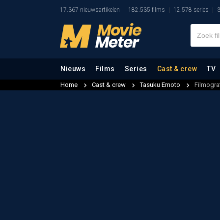
17.367 nieuwsartikelen
182.535 films
12.578 series
3
Nieuws
Films
Series
Cast & crew
TV
Home
Cast & crew
Tasuku Emoto
Filmogra