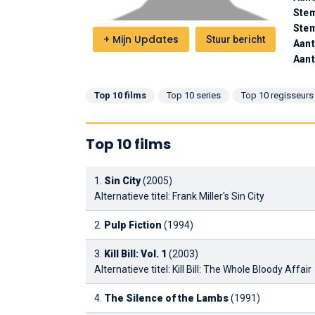
Stem
Ste
+
Mijn Updates
Stuur bericht
Aant
Aant
Top 10 films
Top 10 series
Top 10 regisseurs
Top 10 films
1.
Sin City
(2005)
Alternatieve titel: Frank Miller's Sin City
2.
Pulp Fiction
(1994)
3.
Kill Bill: Vol. 1
(2003)
Alternatieve titel: Kill Bill: The Whole Bloody Affair
4.
The Silence of the Lambs
(1991)