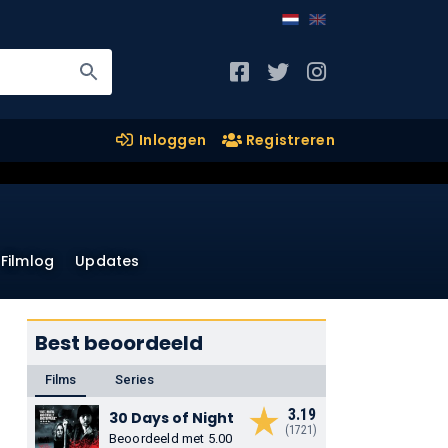
Inloggen
Registreren
Filmlog
Updates
Best beoordeeld
Films
Series
3.19
30 Days of Night
(1721)
Beoordeeld met 5.00