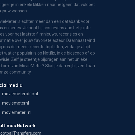
igeer je in enkele klikken naar hetgeen dat voldoet
n jouw wensen.
ieMeter is echter meer dan een databank voor
ms en series. Je bent bij ons tevens aan het juiste
es voor het laatste filmnieuws, recensies en
ormatie over jouw favoriete acteur. Daarnaast vind
bij ons de meest recente toplijsten, zodat je altijd
t wat er populair is op Netflix, in de bioscoop of op
evisie. Zelf je steentje bijdragen aan het unieke
tform van MovieMeter? Sluit je dan vrijblijvend aan
 onze community.
cial media
moviemeterofficial
moviemeternl
moviemeter_nl
altimes Network
FootballTransfers.com