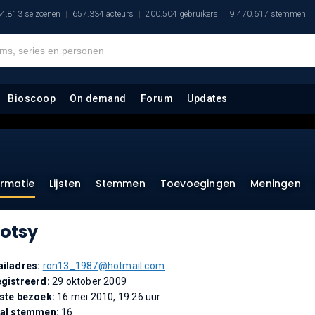
4.813 seizoenen
657.334 acteurs
200.504 gebruikers
9.470.617 stemmen
Bioscoop
On demand
Forum
Updates
ormatie
Lijsten
Stemmen
Toevoegingen
Meningen
otsy
iladres:
ron13_1987@hotmail.com
gistreerd:
29 oktober 2009
ste bezoek:
16 mei 2010, 19:26 uur
tal stemmen:
16