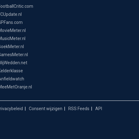
FootballCritic.com
FCUpdate.nl
GPFans.com
MovieMeter.nl
MusicMeter.nl
BoekMeter.nl
GamesMeter.nl
WijWedden.net
Kelderklasse
Anfieldwatch
MeeMetOranje.nl
ivacybeleid
Consent wijzigen
RSS Feeds
API