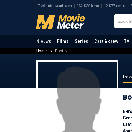
17.361 nieuwsartikelen
182.530 films
12.577 series
3
Nieuws
Films
Series
Cast & crew
TV
Home
Bootsy
Inf
Bo
E-ma
Gere
Laat
Aan