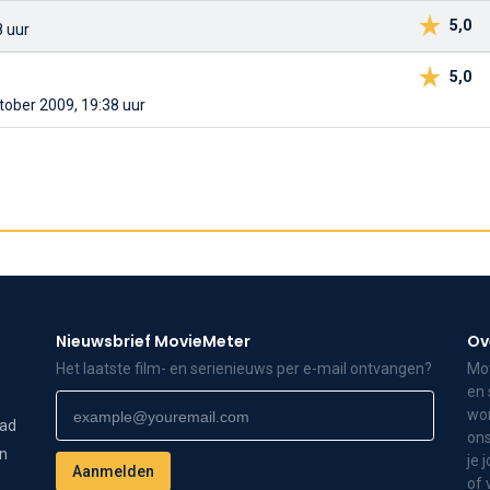
5,0
8 uur
5,0
ktober 2009, 19:38 uur
Nieuwsbrief MovieMeter
Ov
Het laatste film- en serienieuws per e-mail ontvangen?
Mov
en 
wor
dad
ons
on
je 
of 