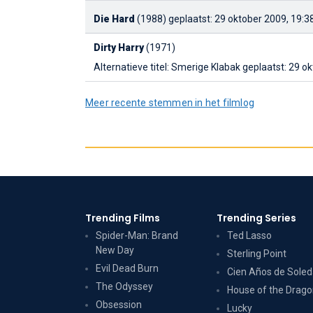
Die Hard
(1988)
geplaatst: 29 oktober 2009, 19:3
Dirty Harry
(1971)
Alternatieve titel: Smerige Klabak
geplaatst: 29 o
Meer recente stemmen in het filmlog
Trending Films
Trending Series
Spider-Man: Brand
Ted Lasso
New Day
Sterling Point
Evil Dead Burn
Cien Años de Sole
The Odyssey
House of the Drag
Obsession
Lucky