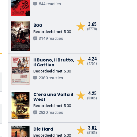
544 reacties
3.65
300
(5778)
Beoordeeld met 5.00
3149 reacties
4.24
Il Buono, il Brutto,
(4751)
il Cattivo
Beoordeeld met 5.00
2380 reacties
4.25
C'era una Volta il
(5305)
West
Beoordeeld met 5.00
2820 reacties
3.82
Die Hard
(5105)
Beoordeeld met 5.00