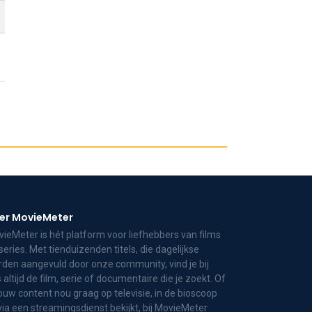
er MovieMeter
ieMeter is hét platform voor liefhebbers van films
series. Met tienduizenden titels, die dagelijkse
den aangevuld door onze community, vind je bij
 altijd de film, serie of documentaire die je zoekt. Of
jouw content nou graag op televisie, in de bioscoop
via een streamingsdienst bekijkt, bij MovieMeter