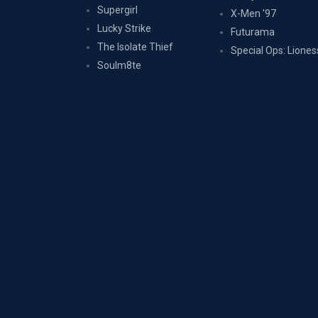
Supergirl
X-Men '97
Lucky Strike
Futurama
The Isolate Thief
Special Ops: Liones
Soulm8te