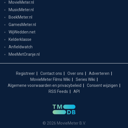
MovieMeter.nl
MusicMeter.nl
BoekMeter.nl
GamesMeter.nl
WijWedden.net
Kelderklasse
Anfieldwatch
MeeMetOranje.nl
Registreer
Contact ons
Over ons
Adverteren
MovieMeter Films Wiki
Series Wiki
Algemene voorwaarden en privacybeleid
Consent wijzigen
RSS Feeds
API
© 2026 MovieMeter B.V.