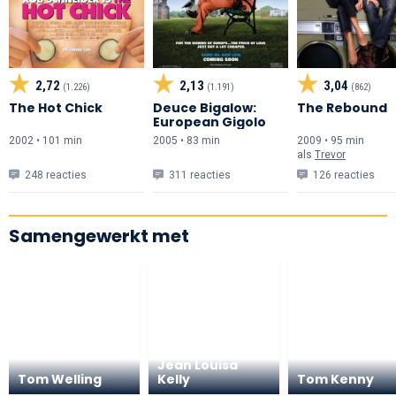
2,72
2,13
3,04
(1.226)
(1.191)
(862)
The Hot Chick
Deuce Bigalow:
The Rebound
European Gigolo
2002 • 101 min
2005 • 83 min
2009 • 95 min
als
Trevor
248 reacties
311 reacties
126 reacties
Samengewerkt met
Jean Louisa
Tom Welling
Kelly
Tom Kenny