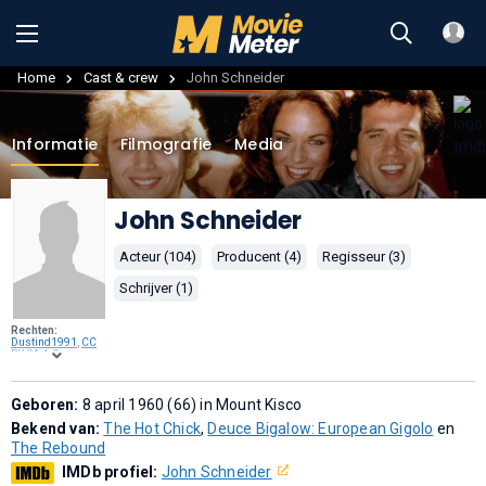
Home
Cast & crew
John Schneider
Informatie
Filmografie
Media
John Schneider
Acteur (104)
Producent (4)
Regisseur (3)
Schrijver (1)
Rechten:
Dustind1991
,
CC
BY-SA 4.0
, via
Wikimedia
Commons
.
Geboren:
8 april 1960 (66) in Mount Kisco
Bekend van:
The Hot Chick
,
Deuce Bigalow: European Gigolo
en
The Rebound
IMDb profiel:
John Schneider