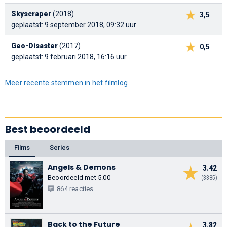
Skyscraper
(2018)
3,5
geplaatst: 9 september 2018, 09:32 uur
Geo-Disaster
(2017)
0,5
geplaatst: 9 februari 2018, 16:16 uur
Meer recente stemmen in het filmlog
Best beoordeeld
Films
Series
Angels & Demons
3.42
Beoordeeld met 5.00
(3385)
864 reacties
Back to the Future
3.82