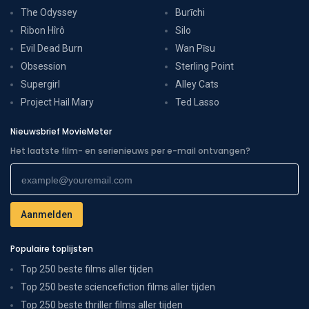
The Odyssey
Burīchi
Ribon Hîrô
Silo
Evil Dead Burn
Wan Pīsu
Obsession
Sterling Point
Supergirl
Alley Cats
Project Hail Mary
Ted Lasso
Nieuwsbrief MovieMeter
Het laatste film- en serienieuws per e-mail ontvangen?
Populaire toplijsten
Top 250 beste films aller tijden
Top 250 beste sciencefiction films aller tijden
Top 250 beste thriller films aller tijden