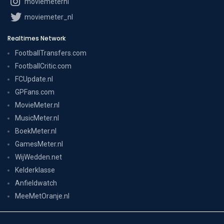
moviemeternl
moviemeter_nl
Realtimes Network
FootballTransfers.com
FootballCritic.com
FCUpdate.nl
GPFans.com
MovieMeter.nl
MusicMeter.nl
BoekMeter.nl
GamesMeter.nl
WijWedden.net
Kelderklasse
Anfieldwatch
MeeMetOranje.nl