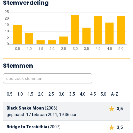
Stemverdeling
Stemmen
0,5
1,0
1,5
2,0
2,5
3,0
3,5
4,0
4,5
5,0
A-Z
Black Snake Moan
(2006)
3,5
geplaatst: 17 februari 2011, 19:36 uur
Bridge to Terabithia
(2007)
3,5