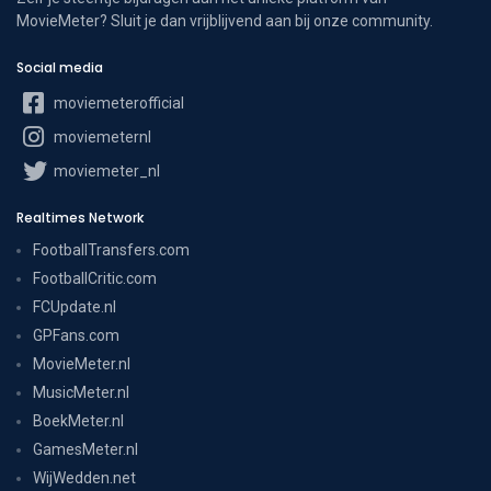
MovieMeter? Sluit je dan vrijblijvend aan bij onze community.
Social media
moviemeterofficial
moviemeternl
moviemeter_nl
Realtimes Network
FootballTransfers.com
FootballCritic.com
FCUpdate.nl
GPFans.com
MovieMeter.nl
MusicMeter.nl
BoekMeter.nl
GamesMeter.nl
WijWedden.net