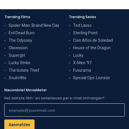
Trending Films
Trending Series
Spider-Man: Brand New Day
Ted Lasso
Evil Dead Burn
Sterling Point
The Odyssey
Cien Años de Soledad
Obsession
House of the Dragon
Supergirl
Lucky
Lucky Strike
X-Men '97
The Isolate Thief
Futurama
Soulm8te
Special Ops: Lioness
Nieuwsbrief MovieMeter
Het laatste film- en serienieuws per e-mail ontvangen?