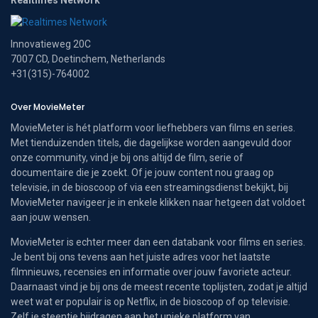
Innovatieweg 20C
7007 CD, Doetinchem, Netherlands
+31(315)-764002
Over MovieMeter
MovieMeter is hét platform voor liefhebbers van films en series.
Met tienduizenden titels, die dagelijkse worden aangevuld door
onze community, vind je bij ons altijd de film, serie of
documentaire die je zoekt. Of je jouw content nou graag op
televisie, in de bioscoop of via een streamingsdienst bekijkt, bij
MovieMeter navigeer je in enkele klikken naar hetgeen dat voldoet
aan jouw wensen.
MovieMeter is echter meer dan een databank voor films en series.
Je bent bij ons tevens aan het juiste adres voor het laatste
filmnieuws, recensies en informatie over jouw favoriete acteur.
Daarnaast vind je bij ons de meest recente toplijsten, zodat je altijd
weet wat er populair is op Netflix, in de bioscoop of op televisie.
Zelf je steentje bijdragen aan het unieke platform van