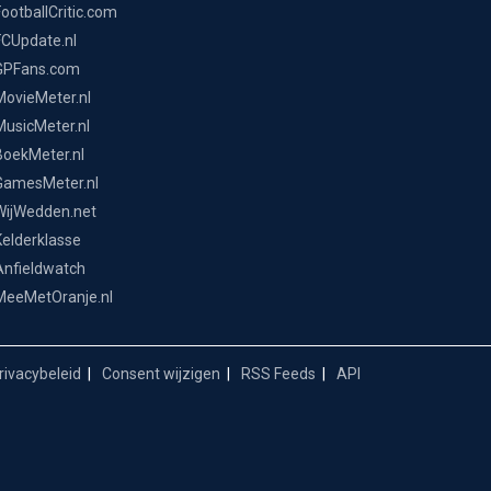
FootballCritic.com
FCUpdate.nl
GPFans.com
MovieMeter.nl
MusicMeter.nl
BoekMeter.nl
GamesMeter.nl
WijWedden.net
Kelderklasse
Anfieldwatch
MeeMetOranje.nl
ivacybeleid
Consent wijzigen
RSS Feeds
API