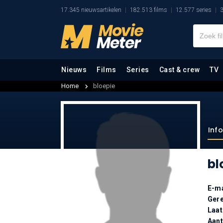
17.345 nieuwsartikelen
182.513 films
12.577 series
3
Nieuws
Films
Series
Cast & crew
TV
Home
bloepie
Inf
bl
E-ma
Gere
Laat
Aan