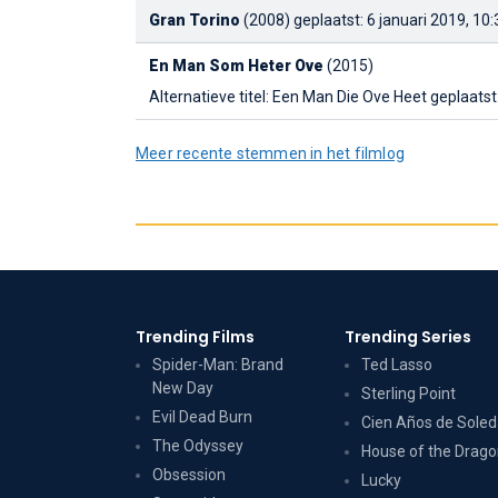
Gran Torino
(2008)
geplaatst: 6 januari 2019, 10:
En Man Som Heter Ove
(2015)
Alternatieve titel: Een Man Die Ove Heet
geplaatst
Meer recente stemmen in het filmlog
Trending Films
Trending Series
Spider-Man: Brand
Ted Lasso
New Day
Sterling Point
Evil Dead Burn
Cien Años de Sole
The Odyssey
House of the Drag
Obsession
Lucky