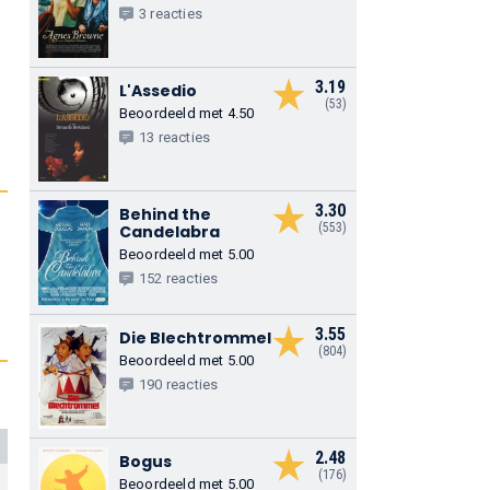
3 reacties
3.19
L'Assedio
(53)
Beoordeeld met 4.50
13 reacties
3.30
Behind the
(553)
Candelabra
Beoordeeld met 5.00
152 reacties
3.55
Die Blechtrommel
(804)
Beoordeeld met 5.00
190 reacties
2.48
Bogus
(176)
Beoordeeld met 5.00