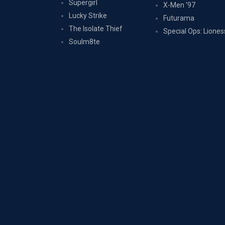
Supergirl
X-Men '97
Lucky Strike
Futurama
The Isolate Thief
Special Ops: Liones
Soulm8te