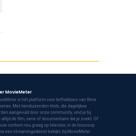
er MovieMeter
ieMeter is hét platform voor liefhebbers van films
series. Met tienduizenden titels, die dagelijkse
den aangevuld door onze community, vind je bij
 altijd de film, serie of documentaire die je zoekt. Of
jouw content nou graag op televisie, in de bioscoop
via een streamingsdienst bekijkt, bij MovieMeter