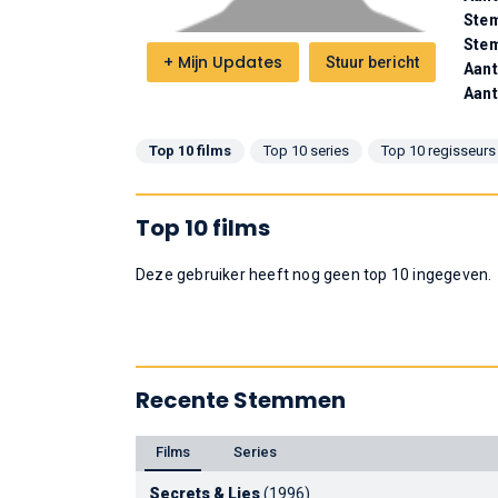
Stem
Ste
+
Mijn Updates
Stuur bericht
Aant
Aant
Top 10 films
Top 10 series
Top 10 regisseurs
Top 10 films
Deze gebruiker heeft nog geen top 10 ingegeven.
Recente Stemmen
Films
Series
Secrets & Lies
(1996)