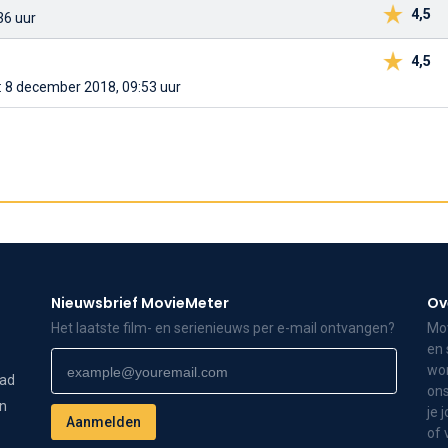
4,5
36 uur
4,5
: 8 december 2018, 09:53 uur
Nieuwsbrief MovieMeter
Ov
Het laatste film- en serienieuws per e-mail ontvangen?
Mov
en 
wor
dad
ons
on
je 
of 