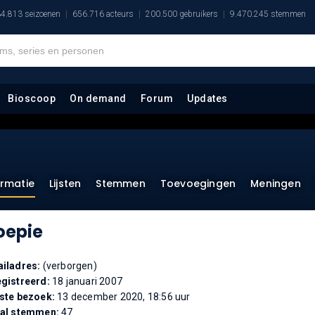
4.813 seizoenen
656.716 acteurs
200.500 gebruikers
9.470.245 stemmen
Bioscoop
On demand
Forum
Updates
ormatie
Lijsten
Stemmen
Toevoegingen
Meningen
oepie
iladres:
(verborgen)
gistreerd:
18 januari 2007
ste bezoek:
13 december 2020, 18:56 uur
tal stemmen:
47