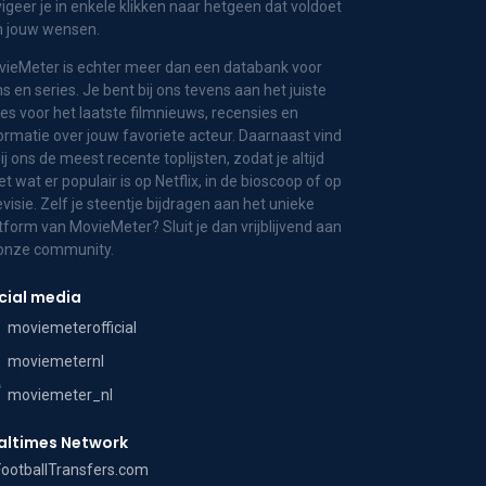
igeer je in enkele klikken naar hetgeen dat voldoet
n jouw wensen.
ieMeter is echter meer dan een databank voor
ms en series. Je bent bij ons tevens aan het juiste
es voor het laatste filmnieuws, recensies en
ormatie over jouw favoriete acteur. Daarnaast vind
bij ons de meest recente toplijsten, zodat je altijd
t wat er populair is op Netflix, in de bioscoop of op
evisie. Zelf je steentje bijdragen aan het unieke
tform van MovieMeter? Sluit je dan vrijblijvend aan
 onze community.
cial media
moviemeterofficial
moviemeternl
moviemeter_nl
altimes Network
FootballTransfers.com