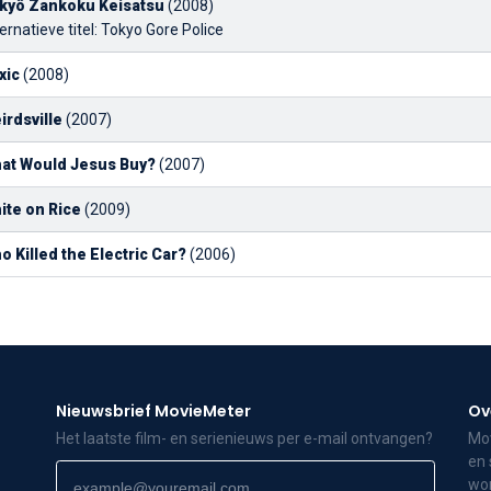
kyô Zankoku Keisatsu
(2008)
ernatieve titel: Tokyo Gore Police
xic
(2008)
irdsville
(2007)
at Would Jesus Buy?
(2007)
ite on Rice
(2009)
o Killed the Electric Car?
(2006)
Nieuwsbrief MovieMeter
Ov
Het laatste film- en serienieuws per e-mail ontvangen?
Mov
en 
wor