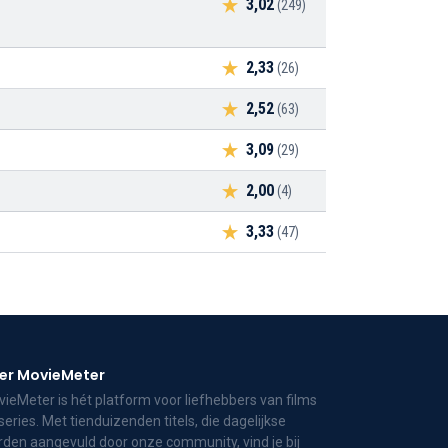
3,02
(249)
2,33
(26)
2,52
(63)
3,09
(29)
2,00
(4)
3,33
(47)
er MovieMeter
ieMeter is hét platform voor liefhebbers van films
series. Met tienduizenden titels, die dagelijkse
den aangevuld door onze community, vind je bij