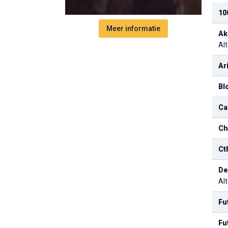
10
Meer informatie
Ak
Alt
Ar
Bl
Ca
Ch
Ct
De
Alt
Fu
Fu