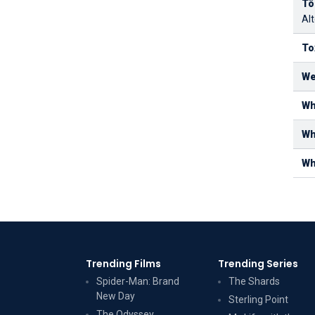
Tô
Alt
To
We
Wh
Wh
Wh
Trending Films
Trending Series
Spider-Man: Brand
The Shards
New Day
Sterling Point
The Odyssey