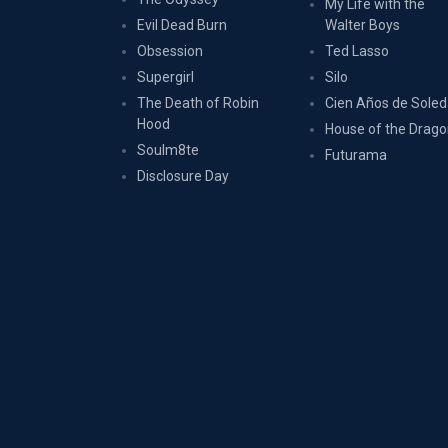
My Life with the
Evil Dead Burn
Walter Boys
Obsession
Ted Lasso
Supergirl
Silo
The Death of Robin
Cien Años de Sole
Hood
House of the Drag
Soulm8te
Futurama
Disclosure Day