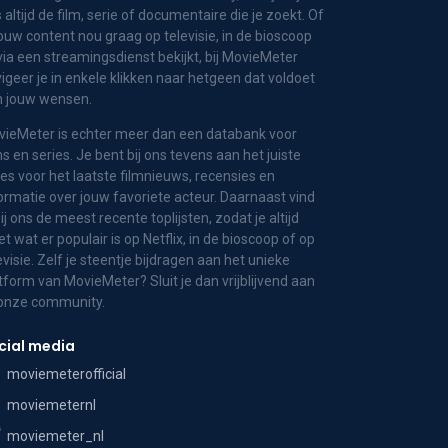
 altijd de film, serie of documentaire die je zoekt. Of
jouw content nou graag op televisie, in de bioscoop
via een streamingsdienst bekijkt, bij MovieMeter
igeer je in enkele klikken naar hetgeen dat voldoet
n jouw wensen.
ieMeter is echter meer dan een databank voor
ms en series. Je bent bij ons tevens aan het juiste
es voor het laatste filmnieuws, recensies en
ormatie over jouw favoriete acteur. Daarnaast vind
bij ons de meest recente toplijsten, zodat je altijd
t wat er populair is op Netflix, in de bioscoop of op
evisie. Zelf je steentje bijdragen aan het unieke
tform van MovieMeter? Sluit je dan vrijblijvend aan
 onze community.
cial media
moviemeterofficial
moviemeternl
moviemeter_nl