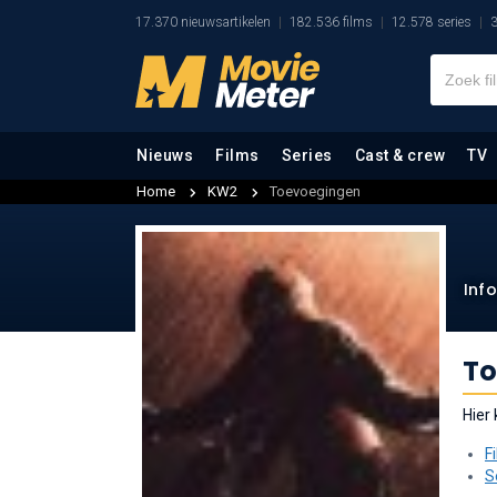
17.370 nieuwsartikelen
182.536 films
12.578 series
3
Nieuws
Films
Series
Cast & crew
TV
Home
KW2
Toevoegingen
Inf
To
Hier
F
S