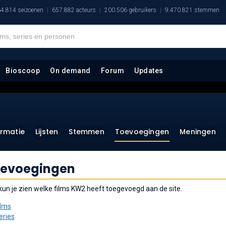
4.814 seizoenen
657.882 acteurs
200.506 gebruikers
9.470.821 stemmen
Bioscoop
On demand
Forum
Updates
ormatie
Lijsten
Stemmen
Toevoegingen
Meningen
evoegingen
 kun je zien welke films KW2 heeft toegevoegd aan de site.
ilms
eries