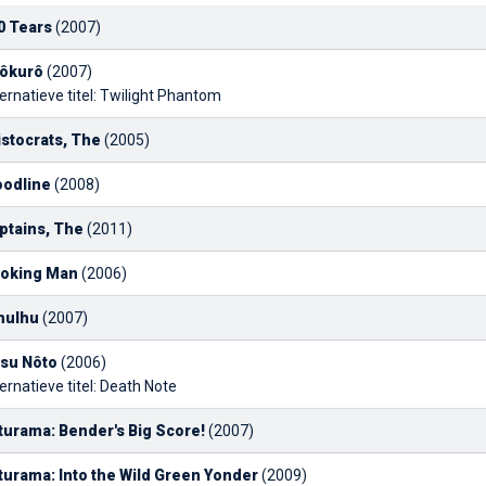
0 Tears
(2007)
ôkurô
(2007)
ernatieve titel: Twilight Phantom
istocrats, The
(2005)
oodline
(2008)
ptains, The
(2011)
oking Man
(2006)
hulhu
(2007)
su Nôto
(2006)
ernatieve titel: Death Note
turama: Bender's Big Score!
(2007)
turama: Into the Wild Green Yonder
(2009)