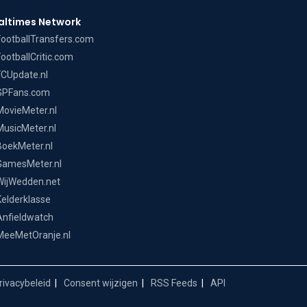
altimes Network
FootballTransfers.com
FootballCritic.com
FCUpdate.nl
GPFans.com
MovieMeter.nl
MusicMeter.nl
BoekMeter.nl
GamesMeter.nl
WijWedden.net
Kelderklasse
Anfieldwatch
MeeMetOranje.nl
ivacybeleid
Consent wijzigen
RSS Feeds
API