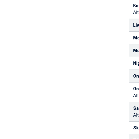
Ki
Alt
Li
Mo
Mu
Ni
On
Or
Alt
Sa
Al
Sk