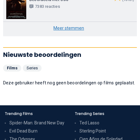
7383 reacties
Meer stemmen
Nieuwste beoordelingen
Films
Series
Deze gebruiker heeft nog geen beoordelingen op films geplaatst.
Trending Films
Trending Series
Spider-Man: Brand New Day
Ted Lasso
Evil Dead Burn
Sterling Point
The Odyssey
Cien Años de Soledad