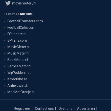
moviemeter_nl
Realtimes Network
FootballTransfers.com
FootballCritic.com
FCUpdate.nl
GPFans.com
MovieMeter.nl
MusicMeter.nl
BoekMeter.nl
GamesMeter.nl
WijWedden.net
Kelderklasse
Anfieldwatch
MeeMetOranje.nl
Registreer
Contact ons
Over ons
Adverteren