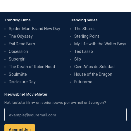
Trending Films
Trending Series
Spider-Man: Brand New Day
The Shards
The Odyssey
Sterling Point
Evil Dead Burn
My Life with the Walter Boys
Obsession
Ted Lasso
Supergirl
Silo
The Death of Robin Hood
Cien Años de Soledad
Soulm8te
House of the Dragon
Disclosure Day
Futurama
Nieuwsbrief MovieMeter
Het laatste film- en serienieuws per e-mail ontvangen?