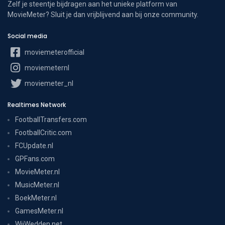
Zelf je steentje bijdragen aan het unieke platform van
MovieMeter? Sluit je dan vrijblijvend aan bij onze community.
Social media
moviemeterofficial
moviemeternl
moviemeter_nl
Realtimes Network
FootballTransfers.com
FootballCritic.com
FCUpdate.nl
GPFans.com
MovieMeter.nl
MusicMeter.nl
BoekMeter.nl
GamesMeter.nl
WijWedden.net