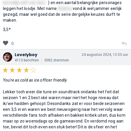
kennelijk zelf ook door...
) en een aantal belangrijke personages
leggen het loodje. Met name
Andrea
vond ik wel jammer eerlijk
gezegd, maar wel goed dat de serie dergelijke keuzes durft te
maken.
3,5*
0
Lovelyboy
24 augustus 2024, 12:53 uur
4113 berichten
3082 stemmen
You're as cold as ice officer friendly.
Lekker toch weer die tune en soundtrack ondanks het feit dat
seizoen 1 en 2 best oké waren maar niet het hoge niveau dat
ik/we hadden gehoopt. Desondanks zat er voor beide seizoenen
een 3,5 in en waren we best nieuwsgierig naar het vervolg waar
verschillende fans toch afhaken en bakken kritiek uiten, dus kom
maar op zo woensdags op de gameavond. En verdomd nog aan
toe, beviel dit toch even een stuk beter! Dit is de sfeer en het