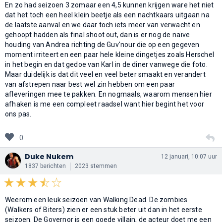
En zo had seizoen 3 zomaar een 4,5 kunnen krijgen ware het niet
dat het toch een heel klein beetje als een nachtkaars uitgaan na
de laatste aanval en we daar toch iets meer van verwacht en
gehoopt hadden als final shoot out, dan is er nog de naïve
houding van Andrea richting de Guv'nour die op een gegeven
moment irriteert en een paar hele kleine dingetjes zoals Herschel
in het begin en dat gedoe van Karl in de diner vanwege die foto.
Maar duidelijk is dat dit veel en veel beter smaakt en verandert
van afstrepen naar best wel zin hebben om een paar
afleveringen mee te pakken. En nogmaals, waarom mensen hier
afhaken is me een compleet raadsel want hier begint het voor
ons pas.
0
Duke Nukem
12 januari, 10:07 uur
1837 berichten
2023 stemmen
Weerom een leuk seizoen van Walking Dead. De zombies
(Walkers of Biters) zien er een stuk beter uit dan in het eerste
seizoen. De Governor is een goede villain, de acteur doet me een