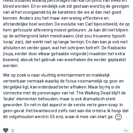
reeks situaties waarbij personages van karton plots van vlees en
bloed worden. En er eindelijk ook stil gestaan werd bij de gevolgen
van al het voorgaande bij de karakters die we al dan niet goed
kennen. Anders zou het maar een weinig effectieve en
afstandelijke boel worden. De evolutie van Carl bijvoorbeeld, de op
hem gefocuste aflevering moest gebeuren. Je kan dit niet blijven
op de achtergrond laten meedraaien, (dat zou trouwens typisch
'soap' zijn), dat werkt niet op lange termijn. En dan kan je ook niet
afsluiten en verder gaan, wat het schrijven betreft. De flasbacks
(nuja, eerder door elkaar gehaalde volgorde) maakten het extra
boeiend, alsook het gebruik van weerhaken die eerder geplaatst
werden.
Wie op zoek is naar vluchtig entertainment en makkelijk
verteerbaar vermaak waarbij de focus voornamelijk op goor en
dergelijke ligt, kan inderdaad beter afhaken. Maar bij mij is de
connectie met de personages van tel. The Walking Dead blijft de
'leuke' elementen behouden, maar is ook dramatisch sterk
geworden. En nét in dat aspect in de verste verte geen soap. In
geen geval. Het beantwoord zelfs niet aan die criteria. Ik hoop dat
🙂
dit volgehouden werd in S5 enz, waar ik mee van start ga.
0