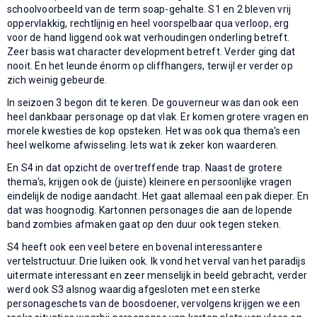
schoolvoorbeeld van de term soap-gehalte. S1 en 2 bleven vrij
oppervlakkig, rechtlijnig en heel voorspelbaar qua verloop, erg
voor de hand liggend ook wat verhoudingen onderling betreft.
Zeer basis wat character development betreft. Verder ging dat
nooit. En het leunde énorm op cliffhangers, terwijl er verder op
zich weinig gebeurde.
In seizoen 3 begon dit te keren. De gouverneur was dan ook een
heel dankbaar personage op dat vlak. Er komen grotere vragen en
morele kwesties de kop opsteken. Het was ook qua thema's een
heel welkome afwisseling. Iets wat ik zeker kon waarderen.
En S4 in dat opzicht de overtreffende trap. Naast de grotere
thema's, krijgen ook de (juiste) kleinere en persoonlijke vragen
eindelijk de nodige aandacht. Het gaat allemaal een pak dieper. En
dat was hoognodig. Kartonnen personages die aan de lopende
band zombies afmaken gaat op den duur ook tegen steken.
S4 heeft ook een veel betere en bovenal interessantere
vertelstructuur. Drie luiken ook. Ik vond het verval van het paradijs
uitermate interessant en zeer menselijk in beeld gebracht, verder
werd ook S3 alsnog waardig afgesloten met een sterke
personageschets van de boosdoener, vervolgens krijgen we een