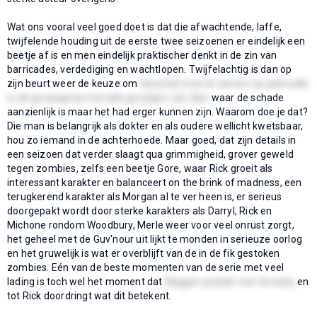
Wat ons vooral veel goed doet is dat die afwachtende, laffe,
twijfelende houding uit de eerste twee seizoenen er eindelijk een
beetje af is en men eindelijk praktischer denkt in de zin van
barricades, verdediging en wachtlopen. Twijfelachtig is dan op
zijn beurt weer de keuze om
Herschel mee te nemen op patrouille
in de gevangenis met alle gevolgen van dien
waar de schade
aanzienlijk is maar het had erger kunnen zijn. Waarom doe je dat?
Die man is belangrijk als dokter en als oudere wellicht kwetsbaar,
hou zo iemand in de achterhoede. Maar goed, dat zijn details in
een seizoen dat verder slaagt qua grimmigheid, grover geweld
tegen zombies, zelfs een beetje Gore, waar Rick groeit als
interessant karakter en balanceert on the brink of madness, een
terugkerend karakter als Morgan al te ver heen is, er serieus
doorgepakt wordt door sterke karakters als Darryl, Rick en
Michone rondom Woodbury, Merle weer voor veel onrust zorgt,
het geheel met de Guv'nour uit lijkt te monden in serieuze oorlog
en het gruwelijk is wat er overblijft van de in de fik gestoken
zombies. Eén van de beste momenten van de serie met veel
lading is toch wel het moment dat
Maggie opduikt met de baby
en
tot Rick doordringt wat dit betekent.