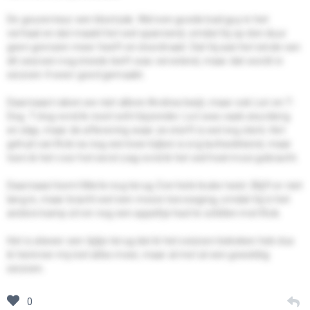
De gouverneur
een klootzak. Wel een goede bad guy in het
verhaal en dat maakt het wel spannend, omdat hij op den duur
geen grenzen meer heeft en doordraait. Dat hij aan het einde van
dit seizoen nog steeds leeft was vervelend, maar dat wordt in
seizoen 4 weer goed gemaakt.
Daarnaast raken we niet alleen Andrea kwijt, maar ook Lori en T-
Dog. T-dog vond ik nooit echt bijzonder. Lori was vaak zeurderig
en slap, maar de aflevering waar ze sterft is wel erg sterk. Het
gehuil van Rick na nog een keer kijken is erg lachwekkend, maar
toen ik het voor het eerst zag vond ik het wel heel mooi gebracht.
Daarnaast komt Merle nog terug. Een hele leuke twist. Blijft er niet
lang in, maar bracht wel een mooie toevoeging, omdat hij in het
andere kamp zit en nog een appeltje had te schillen met Rick.
Het is alweer een tijdje terug dat ik het seizoen bekeken heb dus
ik herinner mij niet alles meer, maar al met al een geweldig
seizoen.
0