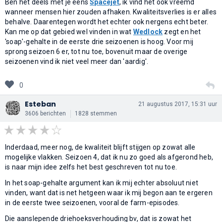
Ben het deels met je eens
Spacejet
, ik vind het ook vreemd
wanneer mensen hier zouden afhaken. Kwaliteitsverlies is er alles
behalve. Daarentegen wordt het echter ook nergens echt beter.
Kan me op dat gebied wel vinden in wat
Wedlock
zegt en het
'soap'-gehalte in de eerste drie seizoenen is hoog. Voor mij
sprong seizoen 6 er, tot nu toe, bovenuit maar de overige
seizoenen vind ik niet veel meer dan 'aardig'.
0
Esteban
21 augustus 2017, 15:31 uur
3606 berichten
1828 stemmen
Inderdaad, meer nog, de kwaliteit blijft stijgen op zowat alle
mogelijke vlakken. Seizoen 4, dat ik nu zo goed als afgerond heb,
is naar mijn idee zelfs het best geschreven tot nu toe.
In het soap-gehalte argument kan ik mij echter absoluut niet
vinden, want dat is net hetgeen waar ik mij begon aan te ergeren
in de eerste twee seizoenen, vooral de farm-episodes.
Die aanslepende driehoeksverhouding bv, dat is zowat het