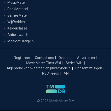
MusicMeter.nl
BoekMeter.nl
GamesMeter.nl
WijWedden.net
Kelderklasse
Anfieldwatch
MeeMetOranje.nl
Registreer
Contact ons
Over ons
Adverteren
MovieMeter Films Wiki
Series Wiki
Algemene voorwaarden en privacybeleid
Consent wijzigen
RSS Feeds
API
© 2026 MovieMeter B.V.