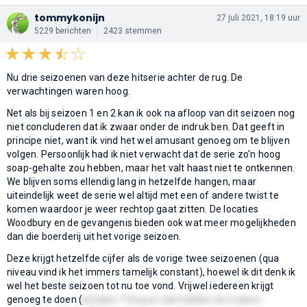
tommykonijn
27 juli 2021, 18:19 uur
5229 berichten
2423 stemmen
Nu drie seizoenen van deze hitserie achter de rug. De
verwachtingen waren hoog.
Net als bij seizoen 1 en 2 kan ik ook na afloop van dit seizoen nog
niet concluderen dat ik zwaar onder de indruk ben. Dat geeft in
principe niet, want ik vind het wel amusant genoeg om te blijven
volgen. Persoonlijk had ik niet verwacht dat de serie zo'n hoog
soap-gehalte zou hebben, maar het valt haast niet te ontkennen.
We blijven soms ellendig lang in hetzelfde hangen, maar
uiteindelijk weet de serie wel altijd met een of andere twist te
komen waardoor je weer rechtop gaat zitten. De locaties
Woodbury en de gevangenis bieden ook wat meer mogelijkheden
dan die boerderij uit het vorige seizoen.
Deze krijgt hetzelfde cijfer als de vorige twee seizoenen (qua
niveau vind ik het immers tamelijk constant), hoewel ik dit denk ik
wel het beste seizoen tot nu toe vond. Vrijwel iedereen krijgt
genoeg te doen (
behalve T-Dog en dat hadden de makers