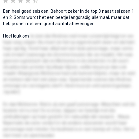
Een heel goed seizoen. Behoort zeker in de top 3 naast seizoen 1
en 2. Soms wordt het een beetje langdradig allemaal, maar dat
heb je snel met een groot aantal afleveringen.
Heel leuk om
te zien dat Andrea veel meer screentijd krijgt en we
haar weg volgen. Nu moet ze het op eigen kracht doen en dat lukt
haar aardig. Vond haar altijd wel een leuk personage, maar soms
ook irritant (vanwege de stomme keuzes die ze maakt). Het was
gewoon egoïstisch dat ze Michonne in de steek liet. In dit soort
situaties kan je beter bij elkaar blijven, welke keuze je dan ook
maakt. Maargoed, Michonne had ook kunnen blijven, maar ze wist
al meteen dat het niet pluis was. Spannende scenes dat Andrea
ontsnapt en vervolgens sterft. Heel mooi en ontroerend gedaan.
/spoiler]
En dan Michonne. Wat is zij een gaaf personage. Misschien wel de
leukste tot nu toe! Ze is stoer, dapper en heerlijk met die
uitdrukkingen op haar gezicht. En natuurlijk dat zwaard... Wauw.
Naarmate de serie vordert in de andere seizoenen wordt haar
personage wat minder. De leukheid is er een beetje af ofzo. Het is
niet meer zo spectaculair.