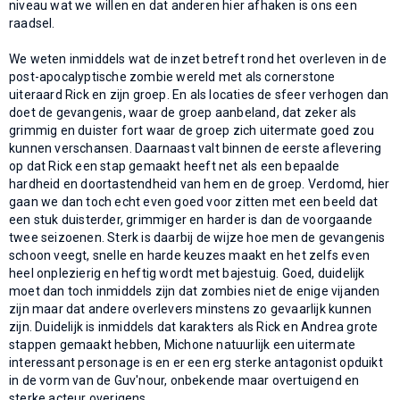
niveau wat we willen en dat anderen hier afhaken is ons een
raadsel.
We weten inmiddels wat de inzet betreft rond het overleven in de
post-apocalyptische zombie wereld met als cornerstone
uiteraard Rick en zijn groep. En als locaties de sfeer verhogen dan
doet de gevangenis, waar de groep aanbeland, dat zeker als
grimmig en duister fort waar de groep zich uitermate goed zou
kunnen verschansen. Daarnaast valt binnen de eerste aflevering
op dat Rick een stap gemaakt heeft net als een bepaalde
hardheid en doortastendheid van hem en de groep. Verdomd, hier
gaan we dan toch echt even goed voor zitten met een beeld dat
een stuk duisterder, grimmiger en harder is dan de voorgaande
twee seizoenen. Sterk is daarbij de wijze hoe men de gevangenis
schoon veegt, snelle en harde keuzes maakt en het zelfs even
heel onplezierig en heftig wordt met bajestuig. Goed, duidelijk
moet dan toch inmiddels zijn dat zombies niet de enige vijanden
zijn maar dat andere overlevers minstens zo gevaarlijk kunnen
zijn. Duidelijk is inmiddels dat karakters als Rick en Andrea grote
stappen gemaakt hebben, Michone natuurlijk een uitermate
interessant personage is en er een erg sterke antagonist opduikt
in de vorm van de Guv'nour, onbekende maar overtuigend en
sterke acteur overigens.