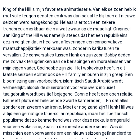
King of the Hill is mijn favoriete animatieserie. Van elk seizoen heb ik
met volle teugen genoten en ik was dan ook al te blij toen dit nieuwe
seizoen werd aangekondigd. Helaas is er toch een zekere
trendbreuk merkbaar die mij wat zwaar op de maag ligt. Origineel
aan King of the Hill was namelijk steeds dat het een republikeins
gezin volgt en dat in heel wat afleveringen een conservatieve
maatschappijkritiek merkbaar was, zonder in karikaturen te
vervallen. De conversaties tussen Hank en zijn zoon Bobby deden
me zo vaak terugdenken aan de berispingen en moraallessen van
mijn eigen vader, God hebbe zijn ziel. Het wokevirus heeft in dit
laatste seizoen echter ook de Hill family en buren in zijn greep. Een
bloemlezing aan voorbeelden: islamitisch Saudi-Arabië wordt
verheerlijkt, alsook de sluierdracht voor vrouwen; inclusief
taalgebruik wordt positief bejegend; Connie heeft een open relatie;
Bill heeft plots een hele bende zwarte kameraden, ... En dat alles
zonder een zweem van ironie. Moet er nog zand zijn? Hank Hill was
altijd een gematigde blue-collar republican, maar het libertarisch
populisme dat zo kenmerkend was voor deze reeks, is omgeruild
voor een wokeisme, zoals in de meeste andere series. Was dit
misschien een voorwaarde om een nieuw seizoen gefinancierd te