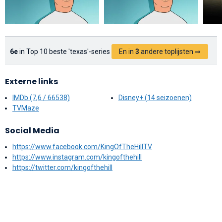
6e
in Top 10 beste 'texas'-series
En in
3
andere toplijsten ⇒
Externe links
IMDb (7,6 / 66538)
Disney+ (14 seizoenen)
TVMaze
Social Media
https://www.facebook.com/KingOfTheHillTV
https://www.instagram.com/kingofthehill
https://twitter.com/kingofthehill