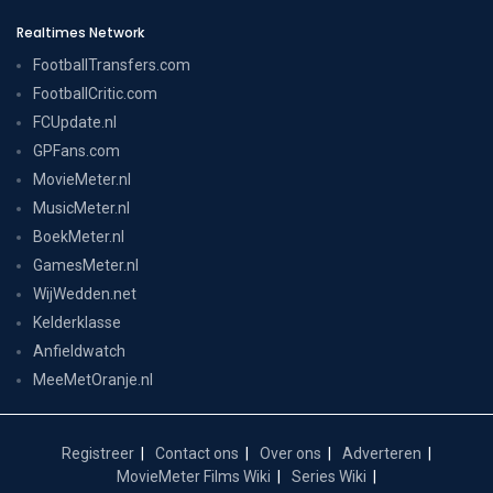
Realtimes Network
FootballTransfers.com
FootballCritic.com
FCUpdate.nl
GPFans.com
MovieMeter.nl
MusicMeter.nl
BoekMeter.nl
GamesMeter.nl
WijWedden.net
Kelderklasse
Anfieldwatch
MeeMetOranje.nl
Registreer
Contact ons
Over ons
Adverteren
MovieMeter Films Wiki
Series Wiki