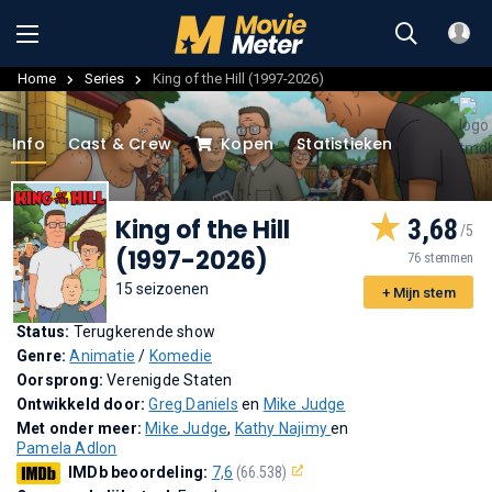
Home
Series
King of the Hill (1997-2026)
Info
Cast & Crew
Kopen
Statistieken
King of the Hill
3,68
(1997-2026)
76 stemmen
15 seizoenen
+ Mijn stem
Status:
Terugkerende show
Genre:
Animatie
/
Komedie
Oorsprong:
Verenigde Staten
Ontwikkeld door:
Greg Daniels
en
Mike Judge
Met onder meer:
Mike Judge
,
Kathy Najimy
en
Pamela Adlon
IMDb beoordeling:
7,6
(66.538)