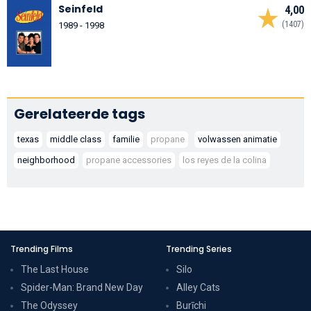
Seinfeld
4,00
(1407)
1989 - 1998
Gerelateerde tags
texas
middle class
familie
propane
volwassen animatie
neighborhood
propane accessories
los reyes de la colina
Trending Films
Trending Series
The Last House
Silo
Spider-Man: Brand New Day
Alley Cats
The Odyssey
Burīchi