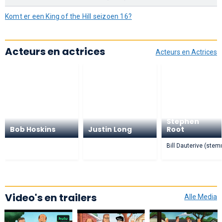
Komt er een King of the Hill seizoen 16?
Acteurs en actrices
Acteurs en Actrices
Stephen
Bob Hoskins
Justin Long
Root
Bill Dauterive (stemr
Video's en trailers
Alle Media