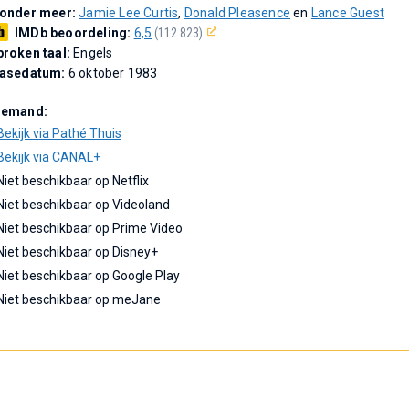
 onder meer:
Jamie Lee Curtis
,
Donald Pleasence
en
Lance Guest
IMDb beoordeling:
6,5
(112.823)
roken taal:
Engels
easedatum:
6 oktober 1983
Demand:
Bekijk via Pathé Thuis
Bekijk via CANAL+
Niet beschikbaar op Netflix
Niet beschikbaar op Videoland
Niet beschikbaar op Prime Video
Niet beschikbaar op Disney+
Niet beschikbaar op Google Play
Niet beschikbaar op meJane