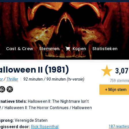
Cast & Crew
Stemmen
Kopen
Statistieken
lloween II (1981)
3,07
or
/
Thriller
|
92 minuten / 90 minuten (tv-versie)
759 stemm
+ Mijn stem
rnatieve titels:
Halloween II: The Nightmare Isn't
!
/
Halloween II: The Horror Continues
/
Halloween
sprong:
Verenigde Staten
187 reacties
gisseerd door:
Rick Rosenthal