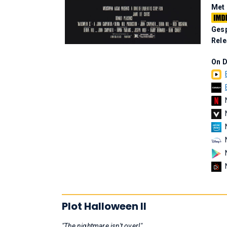
Met
Gesp
Rel
On 
Plot Halloween II
"The nightmare isn't over!"