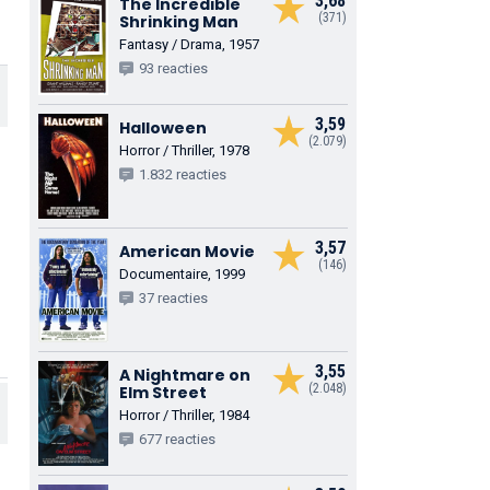
3,68
The Incredible
(371)
Shrinking Man
Fantasy / Drama, 1957
93 reacties
3,59
Halloween
(2.079)
Horror / Thriller, 1978
1.832 reacties
3,57
American Movie
(146)
Documentaire, 1999
37 reacties
3,55
A Nightmare on
(2.048)
Elm Street
Horror / Thriller, 1984
677 reacties