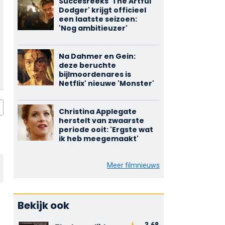
Succesreeks 'The Artful
Dodger' krijgt officieel
een laatste seizoen:
'Nog ambitieuzer'
Na Dahmer en Gein:
deze beruchte
bijlmoordenares is
Netflix' nieuwe 'Monster'
Christina Applegate
herstelt van zwaarste
periode ooit: 'Ergste wat
ik heb meegemaakt'
Meer filmnieuws
Bekijk ook