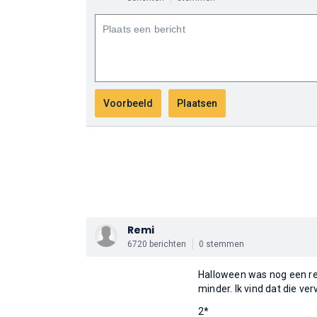
Remi
6720 berichten
0 stemmen
Halloween was nog een red
minder. Ik vind dat die ve
2*