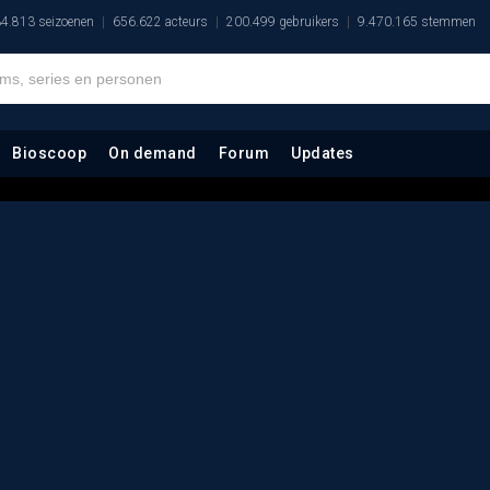
4.813 seizoenen
656.622 acteurs
200.499 gebruikers
9.470.165 stemmen
Bioscoop
On demand
Forum
Updates