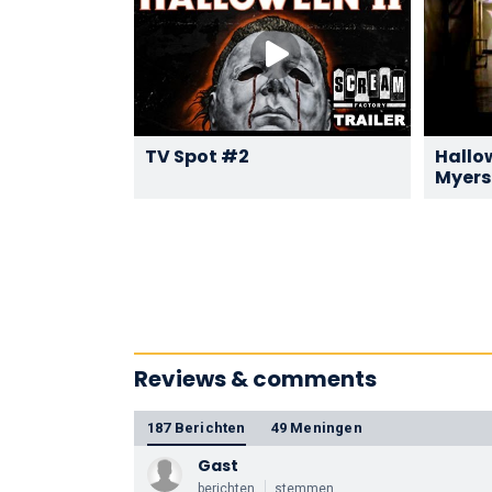
TV Spot #2
Hallow
Myers 
(2/3)
Reviews & comments
187 Berichten
49 Meningen
Gast
berichten
stemmen