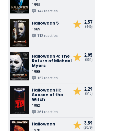
1995
147 reacties
2,57
Halloween 5
(446)
1989
112 reacties
2,95
Halloween 4: The
(551)
Return of Michael
Myers
1988
157 reacties
2,29
Halloween III:
(515)
Season of the
Witch
1982
361 reacties
3,59
Halloween
(2079)
1978