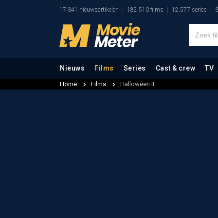
17.341 nieuwsartikelen
182.510 films
12.577 series
3
Nieuws
Films
Series
Cast & crew
TV
Home
Films
Halloween II