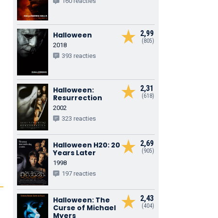
160 reacties
2,99
Halloween
(805)
2018
393 reacties
2,31
Halloween:
(618)
Resurrection
2002
323 reacties
2,69
Halloween H20: 20
(905)
Years Later
1998
197 reacties
2,43
Halloween: The
(404)
Curse of Michael
Myers