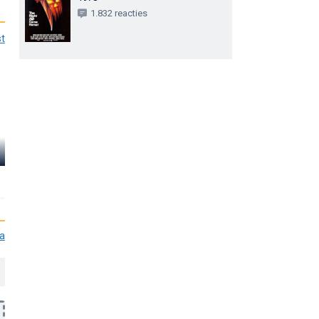
1.832 reacties
st
Pamela Susan
Shoop
Ana Alicia
Kyle Richar
Karen
Janet
Lindsey
ia