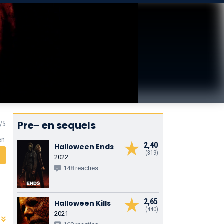
Pre- en sequels
en
2,40
Halloween Ends
(319)
2022
148 reacties
2,65
Halloween Kills
(440)
2021