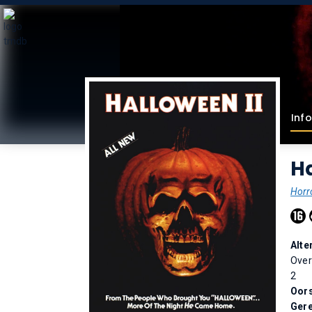
Info
Ha
Horr
Alte
Over
2
Oor
Gere