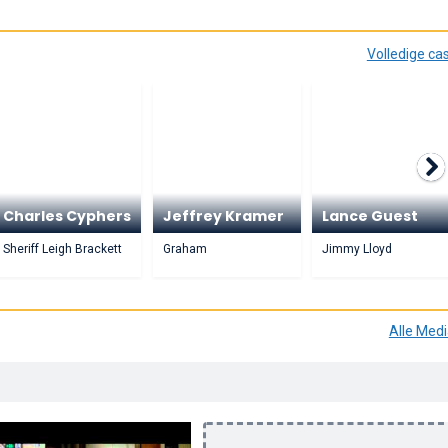
Volledige ca
Charles Cyphers
Jeffrey Kramer
Lance Guest
Sheriff Leigh Brackett
Graham
Jimmy Lloyd
Alle Med