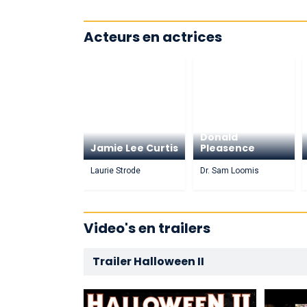
Acteurs en actrices
Donald
Jamie Lee Curtis
Pleasence
Laurie Strode
Dr. Sam Loomis
Video's en trailers
Trailer Halloween II