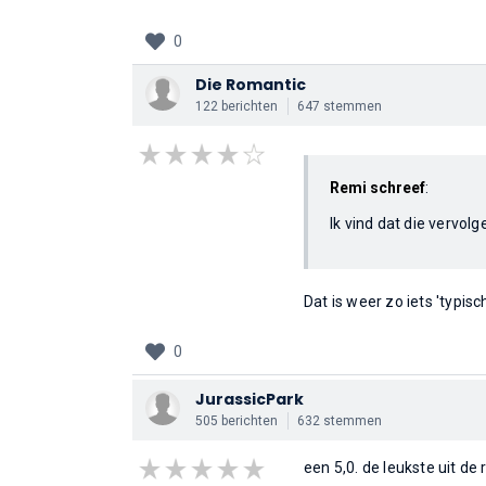
0
Die Romantic
122 berichten
647 stemmen
Remi schreef
:
Ik vind dat die vervol
Dat is weer zo iets 'typis
0
JurassicPark
505 berichten
632 stemmen
een 5,0. de leukste uit de