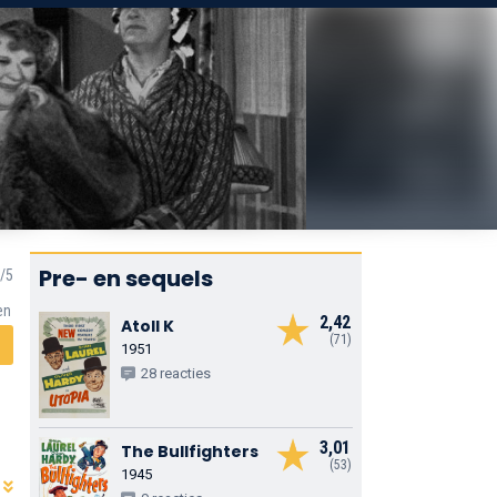
Pre- en sequels
en
2,42
Atoll K
(71)
1951
28 reacties
3,01
The Bullfighters
(53)
1945