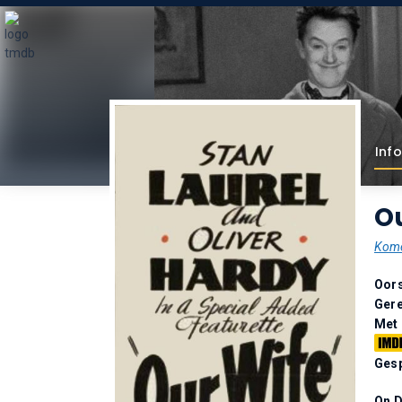
Info
Ou
Kome
Oor
Gere
Met
Gesp
On 