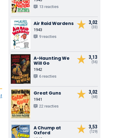
13 reacties
3,02
Air Raid Wardens
(33)
1943
9 reacties
3,13
A-Haunting We
(56)
Will Go
1942
6 reacties
3,02
Great Guns
st
(68)
1941
22 reacties
3,53
A Chump at
(129)
Oxford