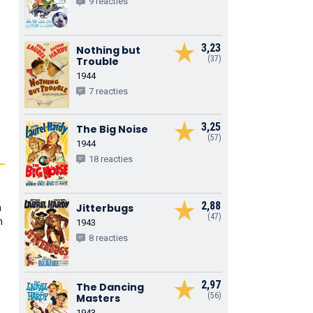
9 reacties
3,23
Nothing but
(37)
Trouble
1944
7 reacties
3,25
The Big Noise
(57)
1944
18 reacties
2,88
Jitterbugs
n
(47)
n
1943
8 reacties
2,97
The Dancing
(56)
Masters
1943