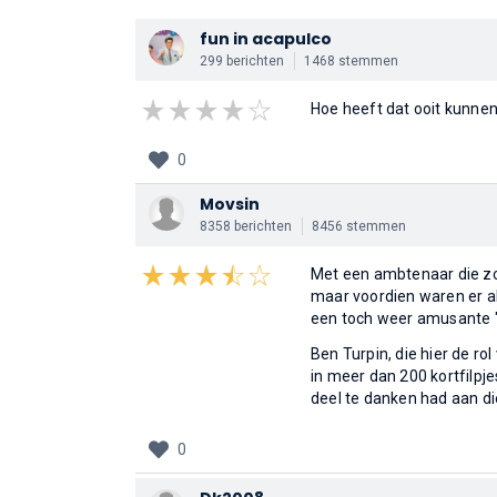
fun in acapulco
299 berichten
1468 stemmen
Hoe heeft dat ooit kunnen
0
Movsin
8358 berichten
8456 stemmen
Met een ambtenaar die zo "
maar voordien waren er a
een toch weer amusante "
Ben Turpin, die hier de ro
in meer dan 200 kortfilpj
deel te danken had aan di
0