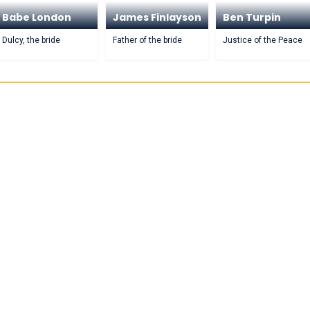
Babe London
James Finlayson
Ben Turpin
Dulcy, the bride
Father of the bride
Justice of the Peace