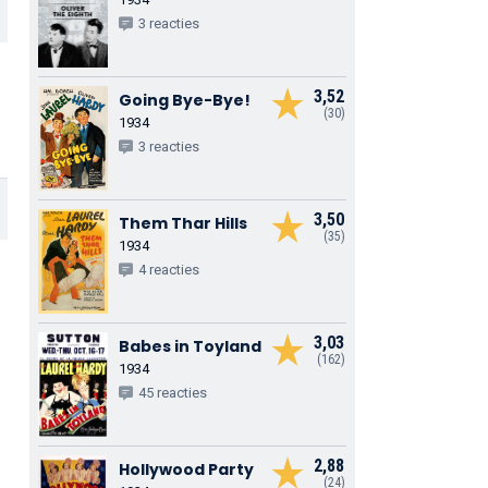
3 reacties
3,52
Going Bye-Bye!
(30)
1934
3 reacties
3,50
Them Thar Hills
(35)
1934
4 reacties
3,03
Babes in Toyland
(162)
1934
45 reacties
2,88
Hollywood Party
(24)