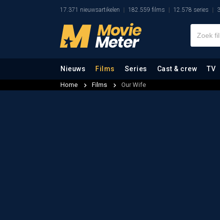
17.371 nieuwsartikelen
182.559 films
12.578 series
3
Nieuws
Films
Series
Cast & crew
TV
Home
Films
Our Wife