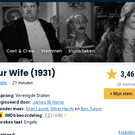
Cast & Crew
Stemmen
Statistieken
r Wife (1931)
3,46
die
|
21 minuten
28 stemm
+ Mijn stem
sprong:
Verenigde Staten
gisseerd door:
James W. Horne
 onder meer:
Stan Laurel
,
Oliver Hardy
en
Ben Turpin
IMDb beoordeling:
7,3
(1.648)
roken taal:
Engels
4 reacties
Demand: