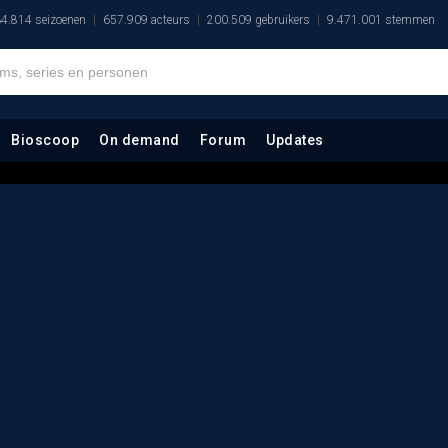
4.814 seizoenen
657.909 acteurs
200.509 gebruikers
9.471.001 stemmen
Bioscoop
On demand
Forum
Updates