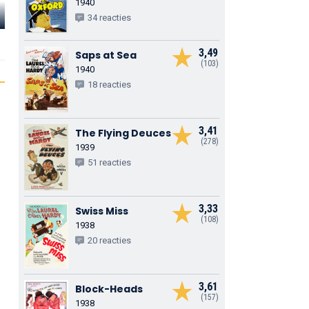
1940
Charley Rogers
Blanche Payson
34 reacties
Finlayson's butler
Turpin's wife
3,49
Saps at Sea
(103)
1940
18 reacties
3,41
The Flying Deuces
(278)
1939
51 reacties
3,33
Swiss Miss
(108)
1938
20 reacties
3,61
Block-Heads
(157)
1938