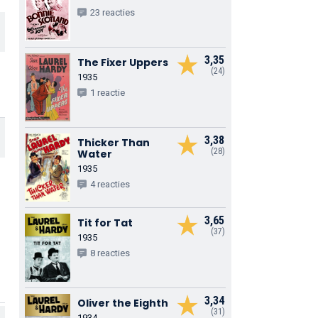
23 reacties
3,35
The Fixer Uppers
(24)
1935
1 reactie
3,38
Thicker Than
(28)
Water
1935
4 reacties
3,65
Tit for Tat
(37)
1935
8 reacties
3,34
Oliver the Eighth
(31)
1934