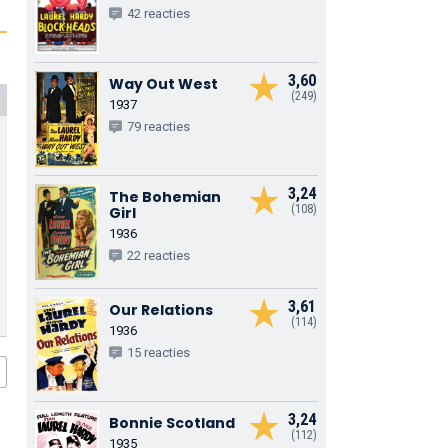
42 reacties
3,60
Way Out West
(249)
1937
79 reacties
3,24
The Bohemian
(108)
Girl
1936
22 reacties
3,61
Our Relations
(114)
1936
15 reacties
3,24
Bonnie Scotland
(112)
1935