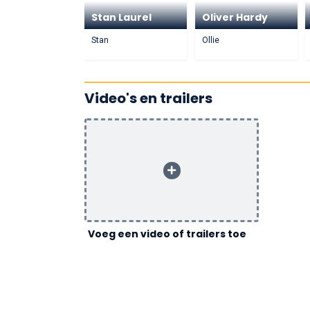
Stan Laurel
Oliver Hardy
Stan
Ollie
Video's en trailers
Voeg een video of trailers toe