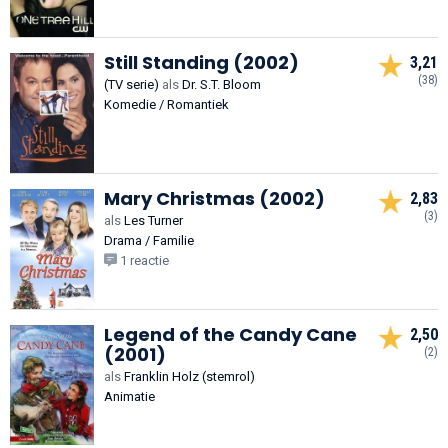
Still Standing (2002)
3,21
(38)
(TV serie)
als
Dr. S.T. Bloom
Komedie / Romantiek
Mary Christmas (2002)
2,83
(3)
als
Les Turner
Drama / Familie
1 reactie
Legend of the Candy Cane
2,50
(2001)
(2)
als
Franklin Holz (stemrol)
Animatie