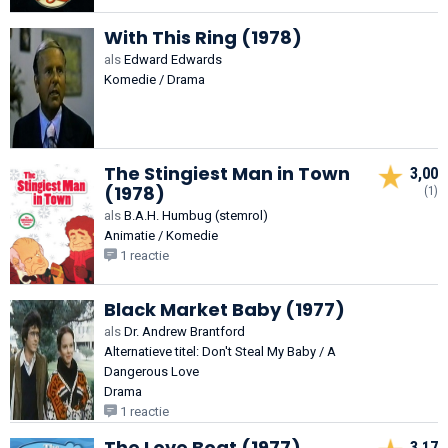
With This Ring (1978)
als
Edward Edwards
Komedie / Drama
The Stingiest Man in Town
3,00
(1978)
(1)
als
B.A.H. Humbug (stemrol)
Animatie / Komedie
1 reactie
Black Market Baby (1977)
als
Dr. Andrew Brantford
Alternatieve titel: Don't Steal My Baby / A
Dangerous Love
Drama
1 reactie
The Love Boat (1977)
3,17