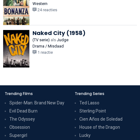
Western
24 reacties
Naked City (1958)
(TV serie)
als
Judge
Drama / Misdaad
1 reactie
Trending Films
Trending Series
Spider-Man: Brand New Day
Ted Lasso
Evil Dead Burn
Sterling Point
The Odyssey
Cien Años de Soledad
Obsession
House of the Dragon
Supergirl
Lucky