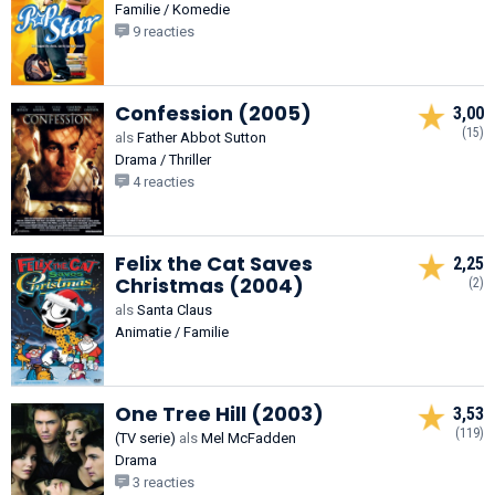
Familie / Komedie
9 reacties
Confession (2005)
3,00
(15)
als
Father Abbot Sutton
Drama / Thriller
4 reacties
Felix the Cat Saves
2,25
Christmas (2004)
(2)
als
Santa Claus
Animatie / Familie
One Tree Hill (2003)
3,53
(119)
(TV serie)
als
Mel McFadden
Drama
3 reacties