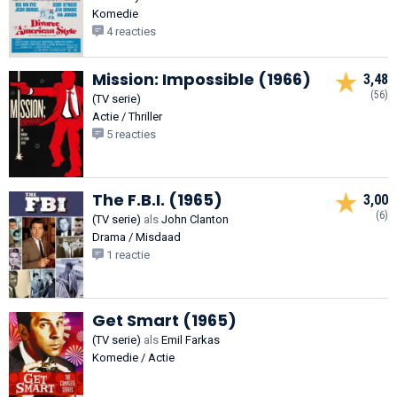
Komedie
4 reacties
Mission: Impossible (1966)
3,48
(56)
(TV serie)
Actie / Thriller
5 reacties
The F.B.I. (1965)
3,00
(6)
(TV serie)
als
John Clanton
Drama / Misdaad
1 reactie
Get Smart (1965)
(TV serie)
als
Emil Farkas
Komedie / Actie