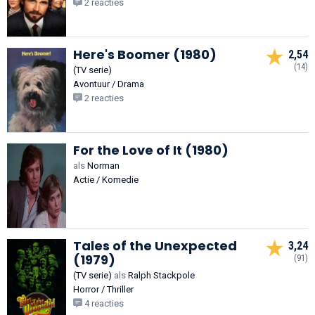
2 reacties
Here's Boomer (1980)
2,54
(14)
(TV serie)
Avontuur / Drama
2 reacties
For the Love of It (1980)
als
Norman
Actie / Komedie
Tales of the Unexpected
3,24
(1979)
(91)
(TV serie)
als
Ralph Stackpole
Horror / Thriller
4 reacties