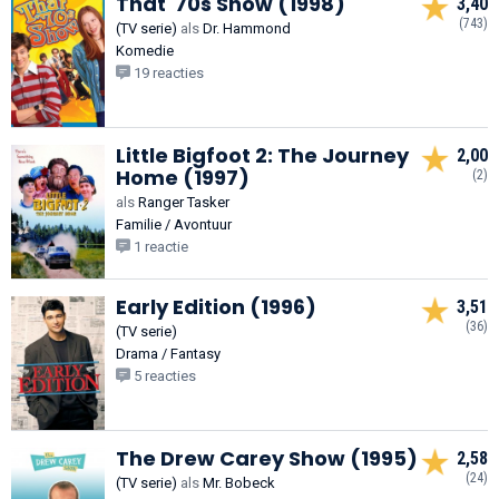
That '70s Show (1998)
3,40
(743)
(TV serie)
als
Dr. Hammond
Komedie
19 reacties
Little Bigfoot 2: The Journey
2,00
Home (1997)
(2)
als
Ranger Tasker
Familie / Avontuur
1 reactie
Early Edition (1996)
3,51
(36)
(TV serie)
Drama / Fantasy
5 reacties
The Drew Carey Show (1995)
2,58
(24)
(TV serie)
als
Mr. Bobeck