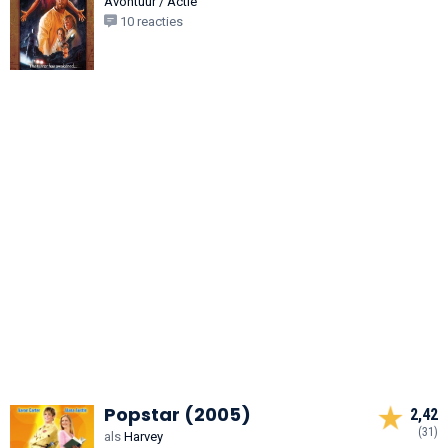
Avontuur / Actie
10 reacties
Popstar (2005)
2,42
(31)
als
Harvey