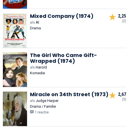
Mixed Company (1974)
2,25
(2)
als
Al
Drama
The Girl Who Came Gift-
Wrapped (1974)
als
Harold
Komedie
Miracle on 34th Street (1973)
2,67
(3)
als
Judge Harper
Drama / Familie
1 reactie