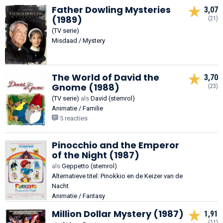
Father Dowling Mysteries
3,07
(1989)
(21)
(TV serie)
Misdaad / Mystery
The World of David the
3,70
Gnome (1988)
(23)
(TV serie)
als
David (stemrol)
Animatie / Familie
5 reacties
Pinocchio and the Emperor
of the Night (1987)
als
Geppetto (stemrol)
Alternatieve titel: Pinokkio en de Keizer van de
Nacht
Animatie / Fantasy
Million Dollar Mystery (1987)
1,91
(11)