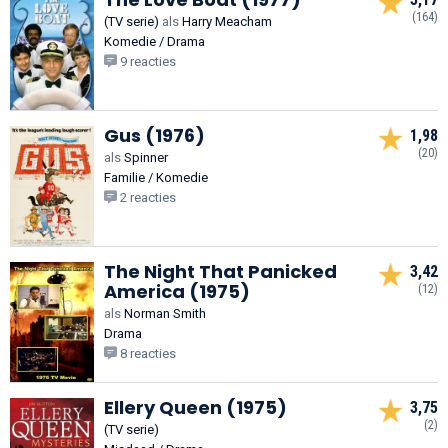
(164)
(TV serie)
als
Harry Meacham
Komedie / Drama
9 reacties
Gus (1976)
1,98
(20)
als
Spinner
Familie / Komedie
2 reacties
The Night That Panicked
3,42
America (1975)
(12)
als
Norman Smith
Drama
8 reacties
Ellery Queen (1975)
3,75
(2)
(TV serie)