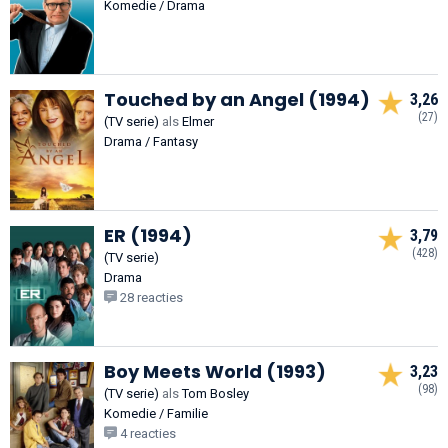
Komedie / Drama
Touched by an Angel (1994)
3,26
(27)
(TV serie)
als
Elmer
Drama / Fantasy
ER (1994)
3,79
(428)
(TV serie)
Drama
28 reacties
Boy Meets World (1993)
3,23
(98)
(TV serie)
als
Tom Bosley
Komedie / Familie
4 reacties