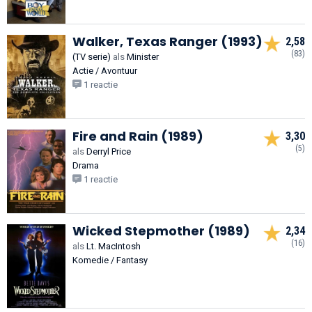
Walker, Texas Ranger (1993)
2,58
(83)
(TV serie)
als
Minister
Actie / Avontuur
1 reactie
Fire and Rain (1989)
3,30
(5)
als
Derryl Price
Drama
1 reactie
Wicked Stepmother (1989)
2,34
(16)
als
Lt. MacIntosh
Komedie / Fantasy