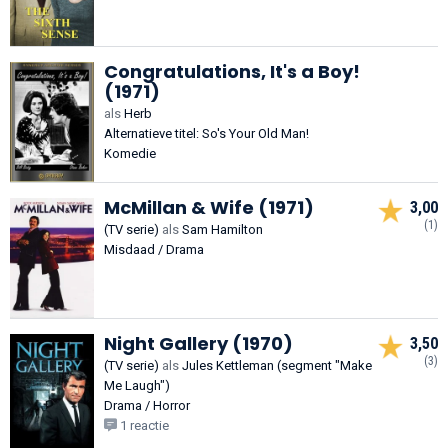
Congratulations, It's a Boy!
(1971)
als
Herb
Alternatieve titel: So's Your Old Man!
Komedie
McMillan & Wife (1971)
3,00
(1)
(TV serie)
als
Sam Hamilton
Misdaad / Drama
Night Gallery (1970)
3,50
(3)
(TV serie)
als
Jules Kettleman (segment "Make
Me Laugh")
Drama / Horror
1 reactie