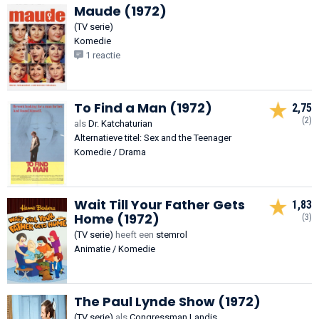
Maude (1972)
(TV serie)
Komedie
1 reactie
To Find a Man (1972)
2,75
(2)
als
Dr. Katchaturian
Alternatieve titel: Sex and the Teenager
Komedie / Drama
Wait Till Your Father Gets
1,83
Home (1972)
(3)
(TV serie)
heeft een
stemrol
Animatie / Komedie
The Paul Lynde Show (1972)
(TV serie)
als
Congressman Landis