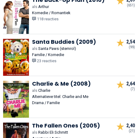
(651)
als
Arthur
Komedie / Romantiek
118 reacties
Santa Buddies (2009)
2,54
(99)
als
Santa Paws (stemrol)
Familie / Komedie
23 reacties
Charlie & Me (2008)
2,64
(7)
als
Charlie
Alternatieve titel: Charlie and Me
Drama / Familie
The Fallen Ones (2005)
2,40
(21)
als
Rabbi Eli Schmitt