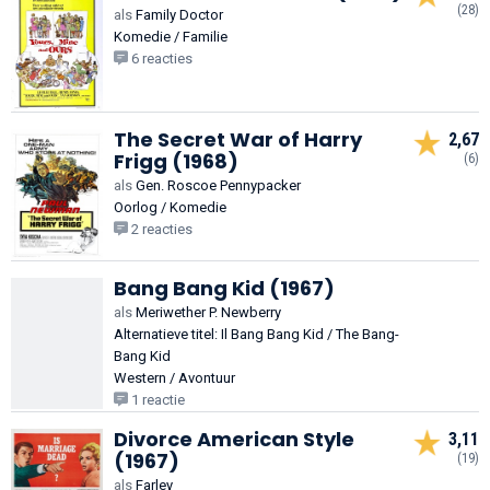
(28)
als
Family Doctor
Komedie / Familie
6 reacties
The Secret War of Harry
2,67
Frigg (1968)
(6)
als
Gen. Roscoe Pennypacker
Oorlog / Komedie
2 reacties
Bang Bang Kid (1967)
als
Meriwether P. Newberry
Alternatieve titel: Il Bang Bang Kid / The Bang-
Bang Kid
Western / Avontuur
1 reactie
Divorce American Style
3,11
(1967)
(19)
als
Farley