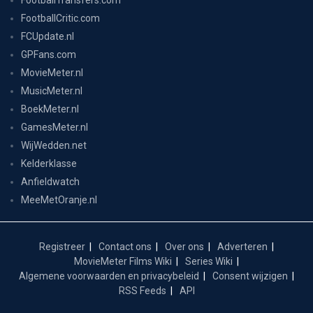
FootballCritic.com
FCUpdate.nl
GPFans.com
MovieMeter.nl
MusicMeter.nl
BoekMeter.nl
GamesMeter.nl
WijWedden.net
Kelderklasse
Anfieldwatch
MeeMetOranje.nl
Registreer
Contact ons
Over ons
Adverteren
MovieMeter Films Wiki
Series Wiki
Algemene voorwaarden en privacybeleid
Consent wijzigen
RSS Feeds
API