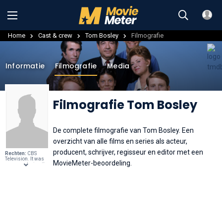
Home
Cast & crew
Tom Bosley
Filmografie
Informatie
Filmografie
Media
Filmografie Tom Bosley
De complete filmografie van Tom Bosley. Een
overzicht van alle films en series als acteur,
producent, schrijver, regisseur en editor met een
Rechten:
CBS
Television. It was
MovieMeter-beoordeling.
common during the
1950s and 1960s
for networks,
program sponsors
and studios to use
either advertising
or public relations
agencies to
distribute publicity
materials on their
behalf. This was