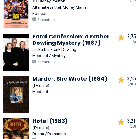
als
Sidney Preston
Alternatieve titel: Money Mania
Komedie
2 reacties
Fatal Confession: a Father
2,75
Dowling Mystery (1987)
(6)
als
Father Frank Dowling
Misdaad / Mystery
2 reacties
Murder, She Wrote (1984)
3,15
(203)
(TV serie)
Misdaad
Hotel (1983)
3,21
(28)
(TV serie)
Drama / Romantiek