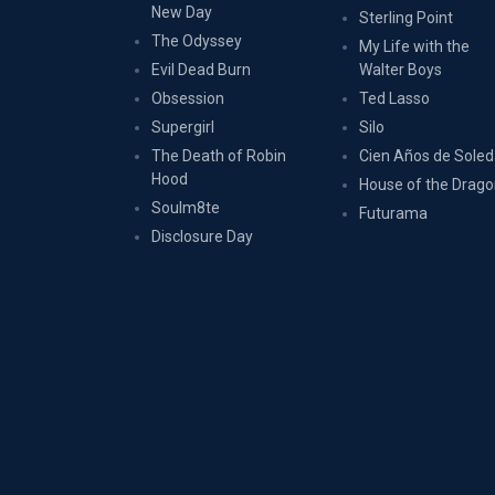
New Day
Sterling Point
The Odyssey
My Life with the
Evil Dead Burn
Walter Boys
Obsession
Ted Lasso
Supergirl
Silo
The Death of Robin
Cien Años de Sole
Hood
House of the Drag
Soulm8te
Futurama
Disclosure Day