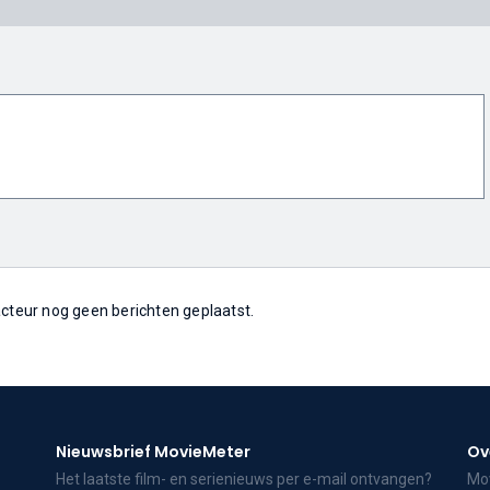
 acteur nog geen berichten geplaatst.
Nieuwsbrief MovieMeter
Ov
Het laatste film- en serienieuws per e-mail ontvangen?
Mov