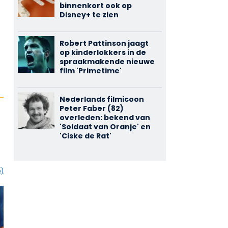
binnenkort ook op
Disney+ te zien
Robert Pattinson jaagt
op kinderlokkers in de
spraakmakende nieuwe
film 'Primetime'
Nederlands filmicoon
Peter Faber (82)
overleden: bekend van
'Soldaat van Oranje' en
'Ciske de Rat'
5)