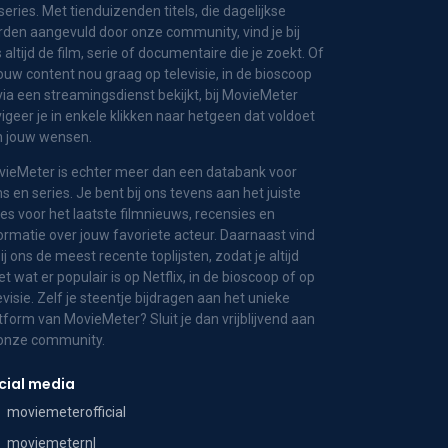
series. Met tienduizenden titels, die dagelijkse
den aangevuld door onze community, vind je bij
 altijd de film, serie of documentaire die je zoekt. Of
jouw content nou graag op televisie, in de bioscoop
via een streamingsdienst bekijkt, bij MovieMeter
igeer je in enkele klikken naar hetgeen dat voldoet
n jouw wensen.
ieMeter is echter meer dan een databank voor
ms en series. Je bent bij ons tevens aan het juiste
es voor het laatste filmnieuws, recensies en
ormatie over jouw favoriete acteur. Daarnaast vind
bij ons de meest recente toplijsten, zodat je altijd
t wat er populair is op Netflix, in de bioscoop of op
evisie. Zelf je steentje bijdragen aan het unieke
tform van MovieMeter? Sluit je dan vrijblijvend aan
 onze community.
cial media
moviemeterofficial
moviemeternl