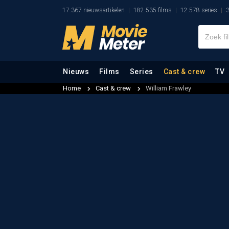
17.367 nieuwsartikelen
182.535 films
12.578 series
3
Nieuws
Films
Series
Cast & crew
TV
Home
Cast & crew
William Frawley