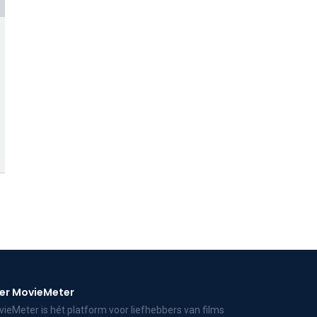
er MovieMeter
ieMeter is hét platform voor liefhebbers van films