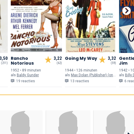
Rancho
Going My Way
Gentl
3,50
3,22
3,32
Notorious
Jim
(211)
(62)
(59)
1952 • 89 min
uten
1944 • 126 min
uten
1942 • 1
als
Baldy Gunder
als
Max Dolan (Publisher) (onvermeld)
als
Billy
19 reacties
13 reacties
6 rea