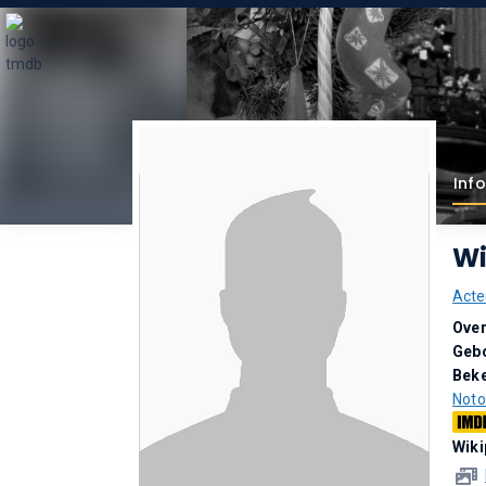
Inf
Wi
Acte
Over
Geb
Bek
Noto
Wiki