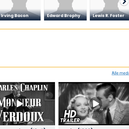
Irving Bacon
Edward Brophy
Lewis R. Foster
Alle med