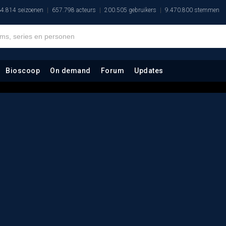
4.814 seizoenen
657.798 acteurs
200.505 gebruikers
9.470.800 stemmen
Bioscoop
On demand
Forum
Updates