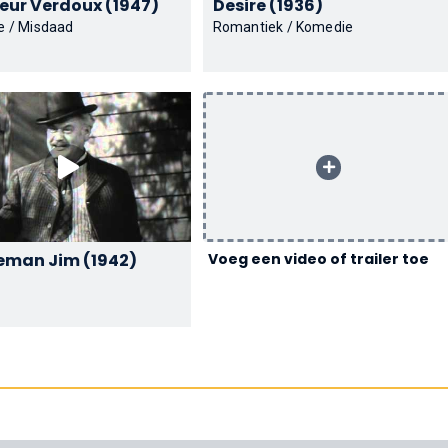
Monsieur Verdoux (1947)
Desire (1936)
 / Misdaad
Romantiek / Komedie
Gentleman Jim (1942)
Voeg een video of trailer toe