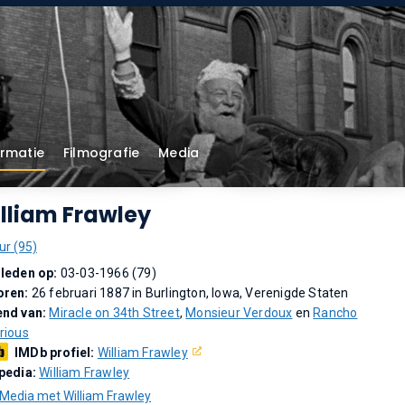
ormatie
Filmografie
Media
lliam Frawley
ur (95)
leden op:
03-03-1966 (79)
oren:
26 februari 1887 in Burlington, Iowa, Verenigde Staten
end van:
Miracle on 34th Street
,
Monsieur Verdoux
en
Rancho
rious
IMDb profiel:
William Frawley
pedia:
William Frawley
Media met William Frawley