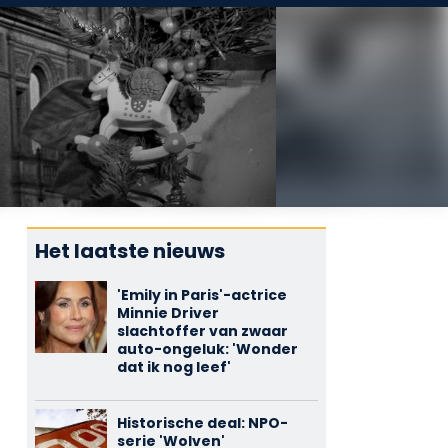
Het laatste nieuws
'Emily in Paris'-actrice
Minnie Driver
slachtoffer van zwaar
auto-ongeluk: 'Wonder
dat ik nog leef'
Historische deal: NPO-
serie 'Wolven'