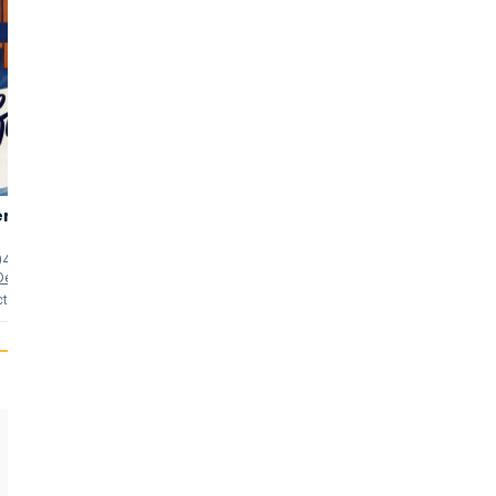
eman
Kiss
Ziegfeld
3,26
3,50
Tomorrow
Follies
(54)
(32)
Goodbye
04 min
uten
1950 • 102 min
uten
1946 • 110 min
uten
 Delaney
als
Byers
als
Martin (segment A Sweepstakes 
cties
6 reacties
6 reacties