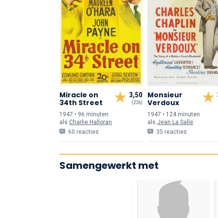
Miracle on
Monsieur
3,50
34th Street
Verdoux
(226)
1947 • 96 min
uten
1947 • 124 min
uten
als
Charlie Halloran
als
Jean La Salle
60 reacties
35 reacties
Samengewerkt met