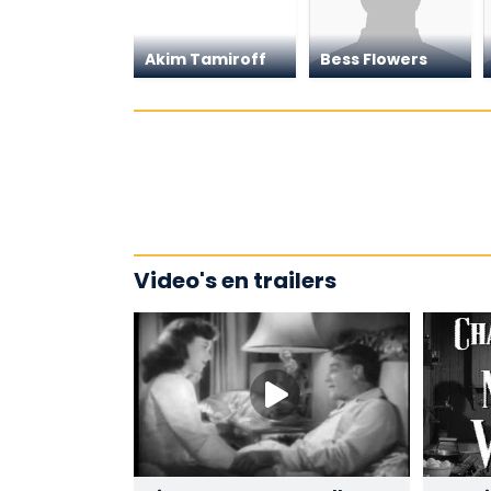
Akim Tamiroff
Bess Flowers
Video's en trailers