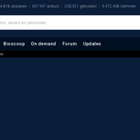
4.818 seizoenen
657.947 acteurs
200.521 gebruikers
9.472.408 stemmen
Bioscoop
On demand
Forum
Updates
ie