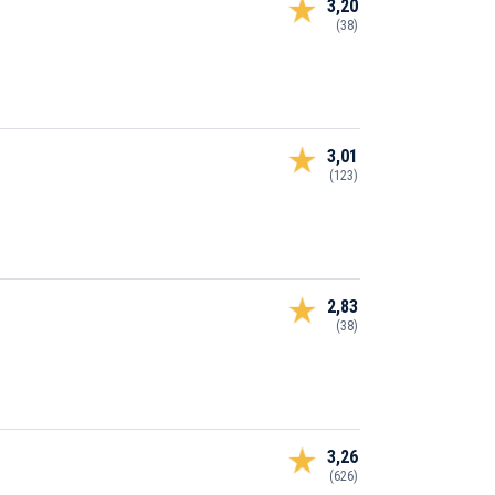
3,20
(38)
3,01
(123)
2,83
(38)
3,26
(626)