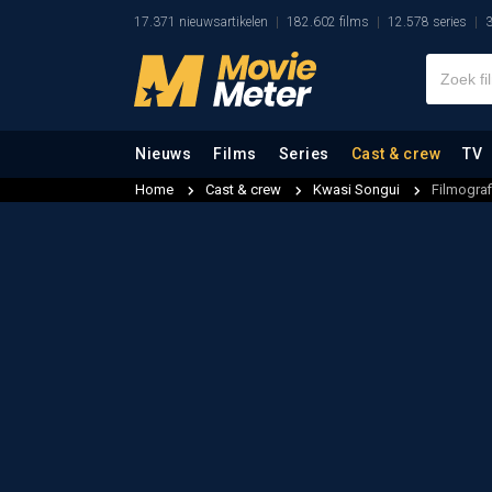
17.371 nieuwsartikelen
182.602 films
12.578 series
3
Nieuws
Films
Series
Cast & crew
TV
Home
Cast & crew
Kwasi Songui
Filmograf