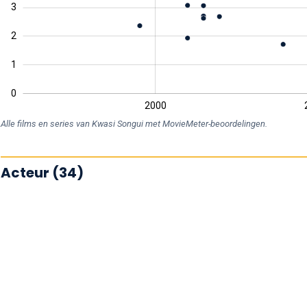
3
0
2
1
0
1990
2030
2000
L
Alle films en series van Kwasi Songui met MovieMeter-beoordelingen.
Acteur (34)