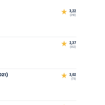
3,22
(292)
2,37
(552)
021)
3,02
(73)