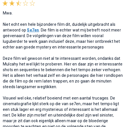
Mwa.
Niet echt een hele bijzondere film dit, duidelijk uitgebracht als
antwoord op
Se7en
. Die film is echter wat mij betreft nooit meer
geëvenaard. De volgelingen van deze film willen vooral
luguberder te werk gaan inclusief deze, maar hier ontbreekt het
echter aan goede mystery en interessante personages
Deze film wil gewoon niet al te interessant worden, ondanks dat
Mulcahy het wel lijkt te proberen. Hier en daar zijn er interessante
shots en sequenties te bekennen die het tempo zeker verhogen.
Het is alleen het verhaal zelf en de personages die hier rondlopen
die de film op de rem laten trappen, en zo gaan de minuten
steeds langzamer wegtikken.
Visueel wel oke, relatief boeiend met een aantal trucages. De
cinematografie lijkt sterk op die van se7en, maar het tempo ligt
een stuk lager en erg mysterieus of interessant is het allemaal
niet. De killer zijn motief en uiteindelijke doel zijn wel sinister,
maar je zit dan ook eigenlijk alleen maar op de bloederige
moorden te wachten en niet op de volgende stap van de