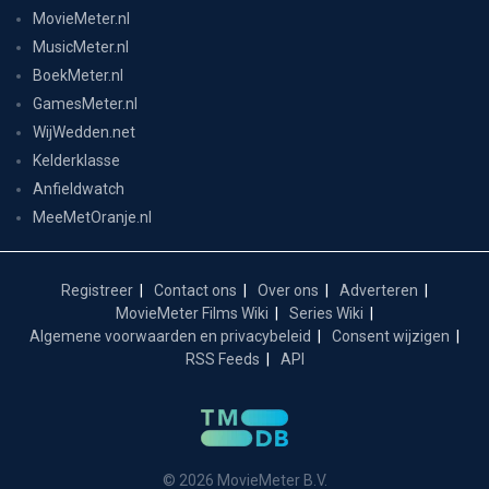
MovieMeter.nl
MusicMeter.nl
BoekMeter.nl
GamesMeter.nl
WijWedden.net
Kelderklasse
Anfieldwatch
MeeMetOranje.nl
Registreer
Contact ons
Over ons
Adverteren
MovieMeter Films Wiki
Series Wiki
Algemene voorwaarden en privacybeleid
Consent wijzigen
RSS Feeds
API
© 2026 MovieMeter B.V.