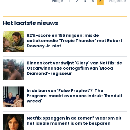
Volgende
Vorige
1
2
3
4
5
Het laatste nieuws
82%-score en 195 miljoen: mis de
actiekomedie 'Tropic Thunder' met Robert
Downey Jr. niet
Binnenkort verdwijnt 'Glory' van Netflix: de
Oscarwinnende oorlogsfilm van 'Blood
Diamond'-regisseur
In de ban van 'False Prophet'? 'The
Program' maakt eveneens indruk: 'Ronduit
wreed'
Netflix opzeggen in de zomer? Waarom dit
het ideale moment is om te besparen