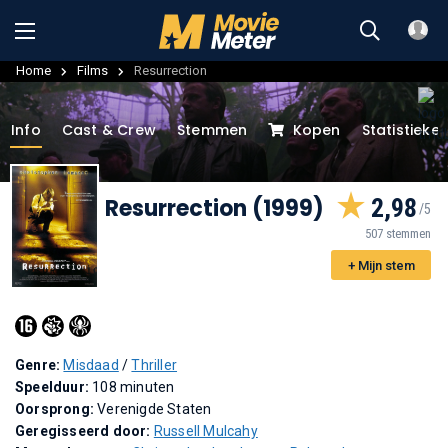
Home
Films
Resurrection
Info
Cast & Crew
Stemmen
Kopen
Statistieke
Resurrection (1999)
2,98
507 stemmen
+ Mijn stem
Genre:
Misdaad
/
Thriller
Speelduur:
108 minuten
Oorsprong:
Verenigde Staten
Geregisseerd door:
Russell Mulcahy