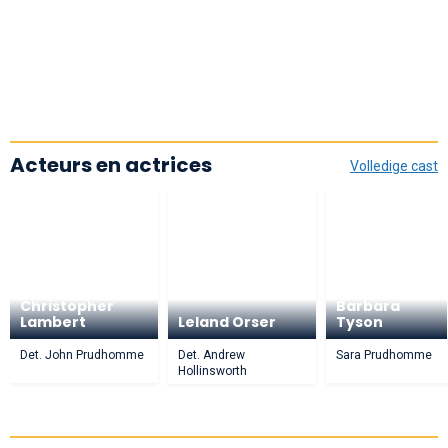
Acteurs en actrices
Volledige cast
Christopher
Barbara
Lambert
Leland Orser
Tyson
Det. John Prudhomme
Det. Andrew
Sara Prudhomme
Hollinsworth