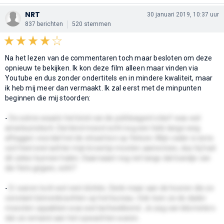
NRT
30 januari 2019, 10:37 uur
837 berichten
520 stemmen
Na het lezen van de commentaren toch maar besloten om deze
opnieuw te bekijken. Ik kon deze film alleen maar vinden via
Youtube en dus zonder ondertitels en in mindere kwaliteit, maar
ik heb mij meer dan vermaakt. Ik zal eerst met de minpunten
beginnen die mij stoorden:
-
De scène waarin het kind van de politieagent stierf was wel
amateuristisch. Dat kind moest echt nog een hele lange weg
afleggen voordat het de straat kon op fietsen. Mijn vader is eens
ooit heel snel achter mijn broertje moeten aanrennen, dus hij had
dit zeker kunnen halen. Daarnaast nog net langs dat bandje van
die fiets grijpen, echt?
-
Er waren toch wel veel clichés. Denk maar aan de hoeren die ze
constant binnenbrachten op het bureau. Ook toen ze de dader
moesten oppakken was wat lachwekkend. Je zag van kilometers
dat ze iemand aan het opwachten waren.