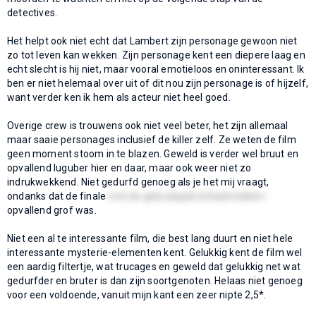
detectives.
Het helpt ook niet echt dat Lambert zijn personage gewoon niet
zo tot leven kan wekken. Zijn personage kent een diepere laag en
echt slecht is hij niet, maar vooral emotieloos en oninteressant. Ik
ben er niet helemaal over uit of dit nou zijn personage is of hijzelf,
want verder ken ik hem als acteur niet heel goed.
Overige crew is trouwens ook niet veel beter, het zijn allemaal
maar saaie personages inclusief de killer zelf. Ze weten de film
geen moment stoom in te blazen. Geweld is verder wel bruut en
opvallend luguber hier en daar, maar ook weer niet zo
indrukwekkend. Niet gedurfd genoeg als je het mij vraagt,
ondanks dat de finale
met de gekruisigde lichaamsdelen
opvallend grof was.
Niet een al te interessante film, die best lang duurt en niet hele
interessante mysterie-elementen kent. Gelukkig kent de film wel
een aardig filtertje, wat trucages en geweld dat gelukkig net wat
gedurfder en bruter is dan zijn soortgenoten. Helaas niet genoeg
voor een voldoende, vanuit mijn kant een zeer nipte 2,5*.