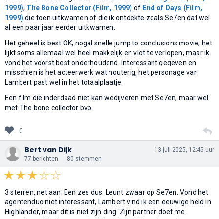
1999)
,
The Bone Collector (Film, 1999)
of
End of Days (Film,
1999)
die toen uitkwamen of die ik ontdekte zoals Se7en dat wel
al een paar jaar eerder uitkwamen.
Het geheel is best OK, nogal snelle jump to conclusions movie, het
lijkt soms allemaal wel heel makkelijk en vlot te verlopen, maar ik
vond het voorst best onderhoudend. Interessant gegeven en
misschien is het acteerwerk wat houterig, het personage van
Lambert past wel in het totaalplaatje.
Een film die inderdaad niet kan wedijveren met Se7en, maar wel
met The bone collector bvb.
0
Bert van Dijk
13 juli 2025, 12:45 uur
77 berichten
80 stemmen
3 sterren, net aan. Een zes dus. Leunt zwaar op Se7en. Vond het
agentenduo niet interessant, Lambert vind ik een eeuwige held in
Highlander, maar dit is niet zijn ding. Zijn partner doet me