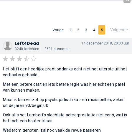
Volgende
Vorige
1
2
3
4
5
Left4Dead
14 december 2018, 20:03 uur
3240 berichten
3691 stemmen
Het blijft een heerlijke prent ondanks echt niet het uiterste uit het
verhaal is gehaald.
Met een betere cast en iets betere regie was hier echt een parel
van kunnen maken.
Maar ik ben verzot op psychopatisch kat- en muisspellen, zeker
uit de jaren 90/begin 00.
Ook al is het Lambert's slechtste acteerprestatie niet eens, wat is
het toch een houten klaas.
Wederom genoten, zal nog vaak de revue passeren.