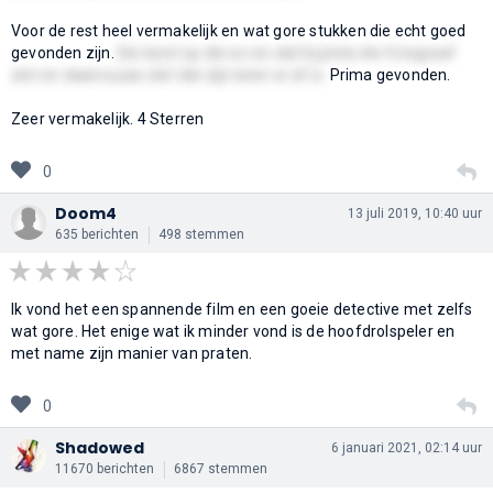
Voor de rest heel vermakelijk en wat gore stukken die echt goed
gevonden zijn.
Die kerel op die wc en dat hij plots die fotograaf
ziet en daarna pas ziet dat zijn been er af is.
Prima gevonden.
Zeer vermakelijk. 4 Sterren
0
Doom4
13 juli 2019, 10:40 uur
635 berichten
498 stemmen
Ik vond het een spannende film en een goeie detective met zelfs
wat gore. Het enige wat ik minder vond is de hoofdrolspeler en
met name zijn manier van praten.
0
Shadowed
6 januari 2021, 02:14 uur
11670 berichten
6867 stemmen