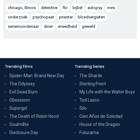
chicago, illinois
detective
fbi
bijbel
autopsy
mes
onderzoek
psychopaat
priester
bloedvergieten
seriemoordenaar
diner
wreedheid
geweld
Trending Films
Trending Series
Spider-Man: Brand New Day
The Shards
The Odyssey
Sterling Point
Evil Dead Burn
My Life with the Walter Boys
Obsession
Ted Lasso
Supergirl
Silo
The Death of Robin Hood
Cien Años de Soledad
Soulm8te
House of the Dragon
Disclosure Day
Futurama