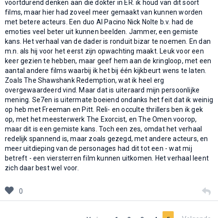
voortdurend denken aan die dokter in ER. ik houd van dit soort
films, maar hier had zoveel meer gemaakt van kunnen worden
met betere acteurs. Een duo Al Pacino Nick Nolte b.v. had de
emoties veel beter uit kunnen beelden. Jammer, een gemiste
kans. Het verhaal van de dader is ronduit bizar te noemen. En dan
m.n. als hij voor het eerst zijn opwachting maakt. Leuk voor een
keer gezien te hebben, maar geef hem aan de kringloop, met een
aantal andere films waarbij ik het bij één kijkbeurt wens te laten.
Zoals The Shawshank Redemption, wat ik heel erg
overgewaardeerd vind. Maar dat is uiteraard mijn persoonlijke
mening. Se7en is uitermate boeiend ondanks het feit dat ik weinig
op heb met Freeman en Pitt. Reli- en occulte thrillers ben ik gek
op, met het meesterwerk The Exorcist, en The Omen voorop,
maar dit is een gemiste kans. Toch een zes, omdat het verhaal
redelijk spannend is, maar zoals gezegd, met andere acteurs, en
meer uitdieping van de personages had dit tot een - wat mij
betreft - een viersterren film kunnen uitkomen. Het verhaal leent
zich daar best wel voor.
0