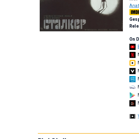
Anat
Gesp
Rel
On 