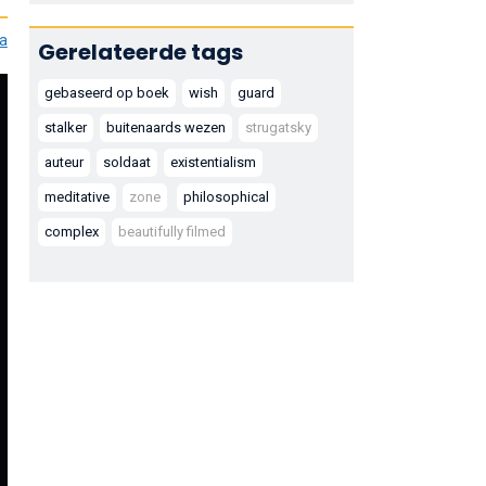
ia
Gerelateerde tags
gebaseerd op boek
wish
guard
stalker
buitenaards wezen
strugatsky
auteur
soldaat
existentialism
meditative
zone
philosophical
complex
beautifully filmed