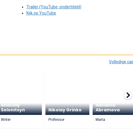
Trailer (YouTube, ondertiteld)
Kijk op YouTube
Volledige ca
Anatoliy
Natasha
Solonitsyn
Nikolay Grinko
Abramova
Writer
Professor
Marta