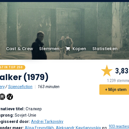
Cast & Crew
Stemmen
Kopen
Statistieken
67 IN TOP 250
3,83
alker (1979)
1.239 stemm
ery
/
Sciencefiction
|
163 minuten
+ Mijn stem
rnatieve titel:
Сталкер
sprong:
Sovjet-Unie
gisseerd door:
Andrei Tarkovsky
933 reacties
 onder meer:
Alisa Freyndlikh
,
Aleksandr Kaydanovskiy
en