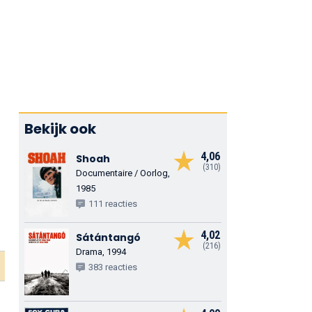
Bekijk ook
4,06
Shoah
(310)
Documentaire / Oorlog,
1985
111 reacties
4,02
Sátántangó
(216)
Drama, 1994
383 reacties