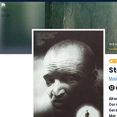
Info
1
St
Myst
Alte
Oor
Gere
Met