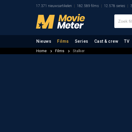
17.371 nieuwsartikelen
182.589 films
12.578 series
3
Nieuws
Films
Series
Cast & crew
TV
Home
Films
Stalker