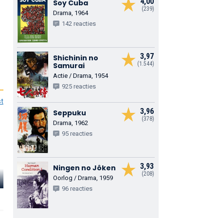
4,00
Soy Cuba
(239)
Drama, 1964
142 reacties
3,97
Shichinin no
(1.544)
Samurai
Actie / Drama, 1954
925 reacties
st
3,96
Seppuku
(378)
Drama, 1962
95 reacties
3,93
Ningen no Jôken
(208)
Oorlog / Drama, 1959
Faime Jurno
Evgeniy Kostin
Raymo Rend
96 reacties
Writer's Companion
Lyuger, Owner of Cafe
Police Patrol