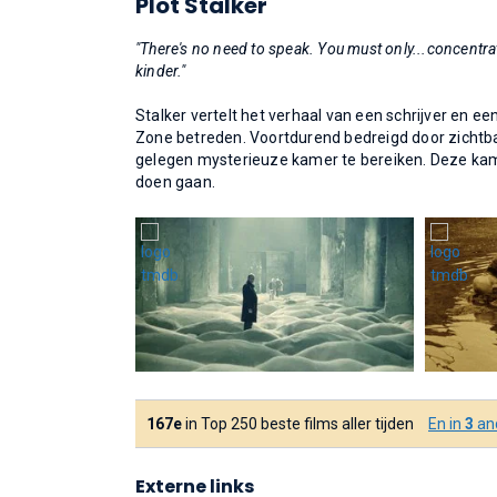
Plot Stalker
"There's no need to speak. You must only...concentrat
kinder."
Stalker vertelt het verhaal van een schrijver en 
Zone betreden. Voortdurend bedreigd door zichtb
gelegen mysterieuze kamer te bereiken. Deze kame
doen gaan.
167e
in Top 250 beste films aller tijden
En in
3
and
Externe links