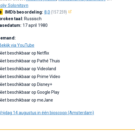
oliy Solonitsyn
IMDb beoordeling:
8,0
(157.259)
roken taal:
Russisch
easedatum:
17 april 1980
Demand:
Bekijk via YouTube
Niet beschikbaar op Netflix
Niet beschikbaar op Pathé Thuis
Niet beschikbaar op Videoland
Niet beschikbaar op Prime Video
Niet beschikbaar op Disney+
Niet beschikbaar op Google Play
Niet beschikbaar op meJane
Vrijdag 14 augustus in één bioscoop (Amsterdam)