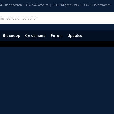
4.818 seizoenen
657.947 acteurs
200.514 gebruikers
9.471.819 stemmen
Bioscoop
On demand
Forum
Updates