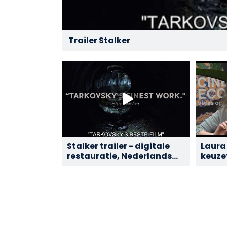
Trailer Stalker
Stalker trailer - digitale
Laura
restauratie, Nederlands
keuze
ondertiteld