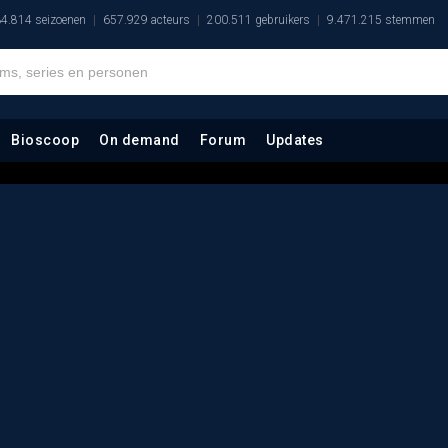
4.814 seizoenen
657.929 acteurs
200.511 gebruikers
9.471.215 stemmen
Bioscoop
On demand
Forum
Updates