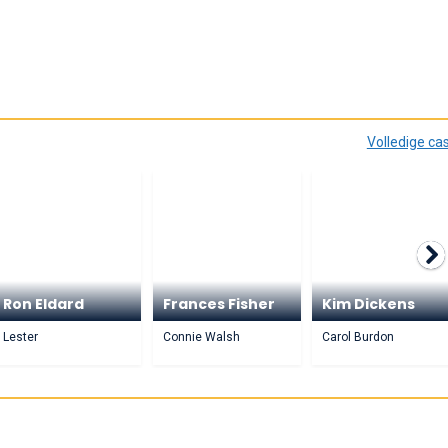
Volledige ca
Ron Eldard
Frances Fisher
Kim Dickens
Lester
Connie Walsh
Carol Burdon