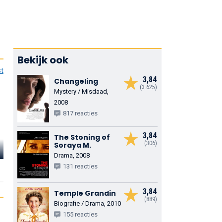
Bekijk ook
st
3,84
Changeling
(3.625)
Mystery / Misdaad,
2008
817 reacties
3,84
The Stoning of
Shohreh
Jonathan
(306)
Soraya M.
Aghdashloo
Ahdout
Navi Rawat
Drama, 2008
131 reacties
Nadi
Esmail
Soraya
3,84
Temple Grandin
(889)
Biografie / Drama, 2010
155 reacties