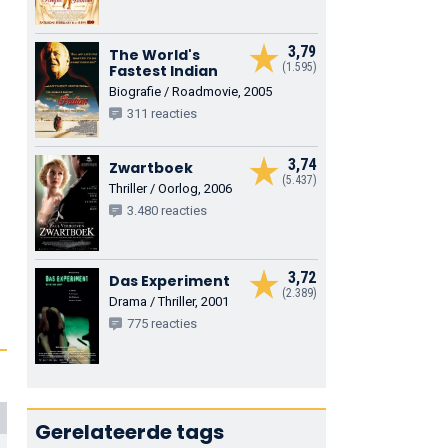
3,79
The World's
(1.595)
Fastest Indian
Biografie / Roadmovie, 2005
311 reacties
3,74
Zwartboek
(5.437)
Thriller / Oorlog, 2006
3.480 reacties
3,72
Das Experiment
(2.389)
Drama / Thriller, 2001
775 reacties
Gerelateerde tags