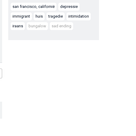
san francisco, californië
depressie
immigrant
huis
tragedie
intimidation
iraans
bungalow
sad ending