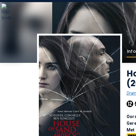
Info
H
(
Dra
Oor
Gere
Met