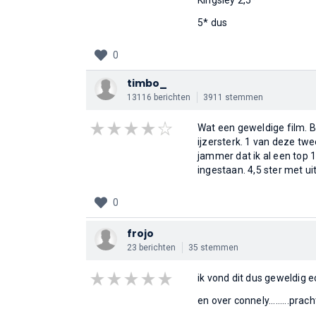
Kingsley 2,5*
5* dus
0
timbo_
13116 berichten
3911 stemmen
Wat een geweldige film. B
ijzersterk. 1 van deze tw
jammer dat ik al een top 
ingestaan. 4,5 ster met ui
0
frojo
23 berichten
35 stemmen
ik vond dit dus geweldig e
en over connely.........pra