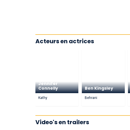
Acteurs en actrices
Jennifer
Connelly
Ben Kingsley
Kathy
Behrani
Video's en trailers