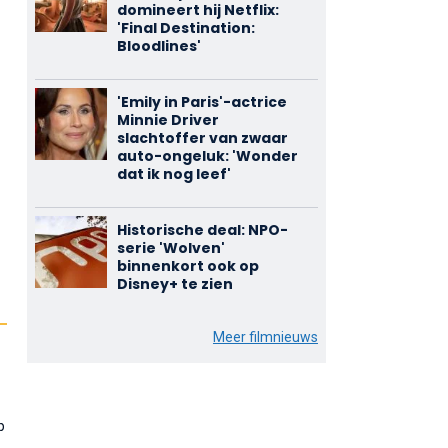
domineert hij Netflix:
'Final Destination:
Bloodlines'
'Emily in Paris'-actrice
Minnie Driver
slachtoffer van zwaar
auto-ongeluk: 'Wonder
dat ik nog leef'
Historische deal: NPO-
serie 'Wolven'
binnenkort ook op
Disney+ te zien
Meer filmnieuws
p