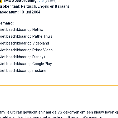
IMDb beoordeling:
7,5
(76.099)
roken taal:
Perzisch, Engels en Italiaans
easedatum:
10 juni 2004
Demand:
Niet beschikbaar op Netflix
Niet beschikbaar op Pathé Thuis
Niet beschikbaar op Videoland
Niet beschikbaar op Prime Video
Niet beschikbaar op Disney+
Niet beschikbaar op Google Play
Niet beschikbaar op meJane
familie uit Iran gevlucht en naar de VS gekomen om een nieuw leven o
esteld man, kan hij maar met moeite rondkomen. Wanneer hij