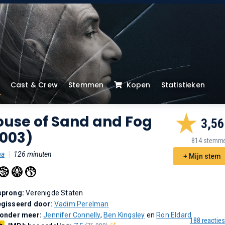
Cast & Crew
Stemmen
Kopen
Statistieken
ouse of Sand and Fog
3,56
2003)
814 stemm
ma
|
126 minuten
+ Mijn stem
sprong:
Verenigde Staten
gisseerd door:
Vadim Perelman
 onder meer:
Jennifer Connelly
,
Ben Kingsley
en
Ron Eldard
188 reacties