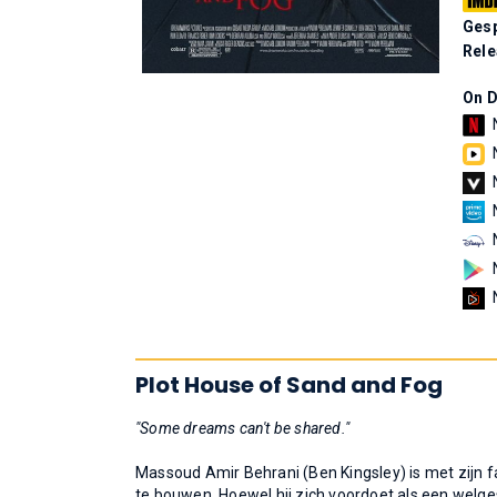
Gesp
Rel
On 
Plot House of Sand and Fog
"Some dreams can't be shared."
Massoud Amir Behrani (Ben Kingsley) is met zijn 
te bouwen. Hoewel hij zich voordoet als een welg