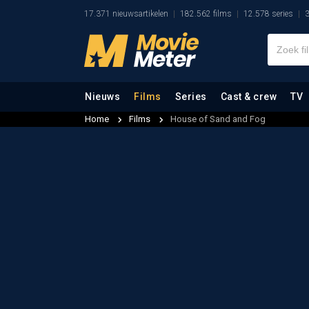
17.371 nieuwsartikelen
182.562 films
12.578 series
3
Nieuws
Films
Series
Cast & crew
TV
Home
Films
House of Sand and Fog